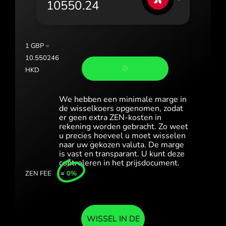
România (Română)
Slovensko (Slovenčina)
1
GBP
=
Sverige (Svenska)
10.550246
HKD
Україна (Українська)
Türkiye (Türkçe)
We hebben een minimale marge in
de wisselkoers opgenomen, zodat
er geen extra ZEN-kosten in
Singapore (English)
rekening worden gebracht. Zo weet
u precies hoeveel u moet wisselen
United Kingdom (English)
naar uw gekozen valuta. De marge
is vast en transparant. U kunt deze
International (English)
controleren in het prijsdocument.
ZEN FEE
=
0%
WISSEL IN DE