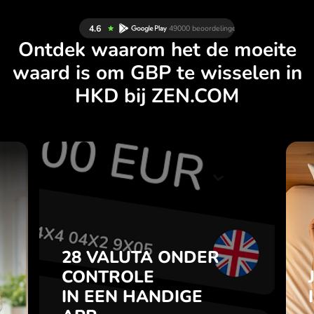
Ontdek waarom het de moeite
waard is om GBP te wisselen in
HKD bij ZEN.COM
N
28 VALUTA ONDER
L
CONTROLE
.
IN EEN HANDIGE
APP.
28 VALUTA ONDER
je
t
CONTROLE
Koop GBP, verkoop HKD en
l
IN EEN HANDIGE
omgekeerd met één klik in de
7
ZEN.COM-app.