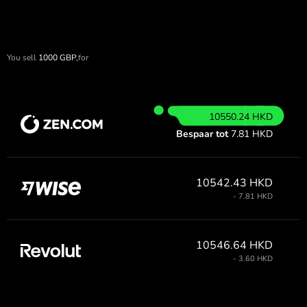
You sell
1000
GBP,
for
10550.24 HKD
Bespaar tot
7.81 HKD
10542.43 HKD
- 7.81 HKD
10546.64 HKD
- 3.60 HKD