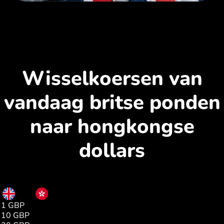
Wisselkoersen van
vandaag britse ponden
naar hongkongse
dollars
GBP
HKD
1 GBP
10.55
10 GBP
105.50