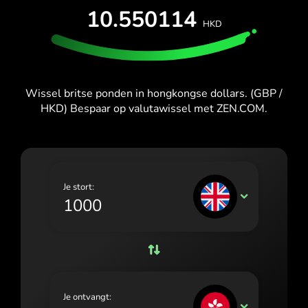
España (Español)
PROBEER GRATIS
10.550114
HKD
France (Français)
Kaarten en abonnementen
Ontwikkelaars
HELPCENTRUM
Ireland (English)
Italia (Italiano)
Wissel britse ponden in hongkongse dollars. (GBP /
HKD) Bespaar op valutawissel met ZEN.COM.
Κύπρος (Ελληνικά)
Lietuva (Lietuvių)
Magyarország (Magyar)
Je stort:
Malta (English)
GBP
Nederland (Nederlands)
Norge (Norsk bokmål)
Polska (Polski)
Je ontvangt:
Portugal (Português)
HKD