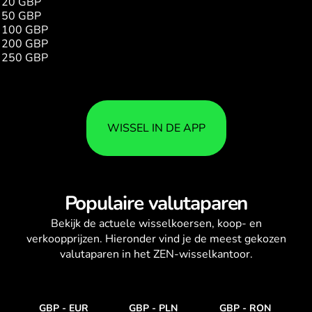
20 GBP
211.00
50 GBP
527.51
100 GBP
1055.01
200 GBP
2110.04
250 GBP
2637.52
WISSEL IN DE APP
Populaire valutaparen
Bekijk de actuele
wisselkoersen
, koop- en
verkoopprijzen. Hieronder vind je de meest gekozen
valutaparen in het ZEN-wisselkantoor.
GBP
-
EUR
GBP
-
PLN
GBP
-
RON