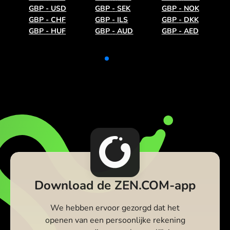
GBP
-
USD
GBP
-
SEK
GBP
-
NOK
GBP
-
CHF
GBP
-
ILS
GBP
-
DKK
GBP
-
HUF
GBP
-
AUD
GBP
-
AED
Download de ZEN.COM-app
We hebben ervoor gezorgd dat het
openen van een persoonlijke rekening