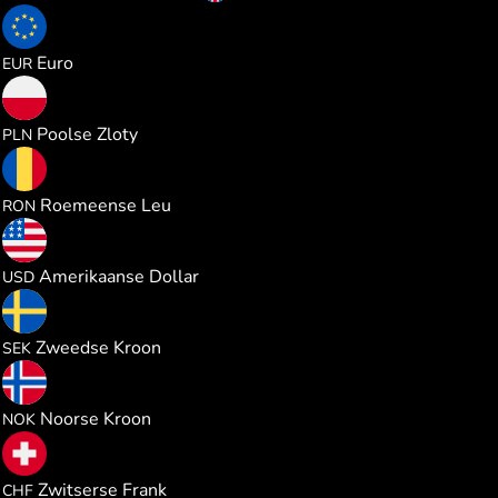
1.164188
Euro
EUR
5.006559
Poolse Zloty
PLN
6.103990
Roemeense Leu
RON
1.345135
Amerikaanse Dollar
USD
12.74506
Zweedse Kroon
SEK
12.80546
Noorse Kroon
NOK
1.084458
Zwitserse Frank
CHF