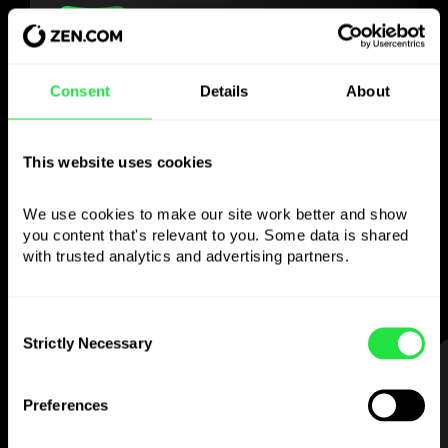
Gebruik de gekozen
Consent
Details
About
valuta
This website uses cookies
zoals je wilt
We use cookies to make our site work better and show 
Stuur geld naar het buitenland,
you content that's relevant to you. Some data is shared 
neem op bij geldautomaten zonder
with trusted analytics and advertising partners. 
commissie, betaal met de multi-
valutakaart
— eenvoudig en zonder stress.
Consent
Strictly Necessary
Selection
STAP 1
Preferences