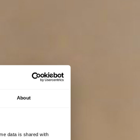
About
e data is shared with 