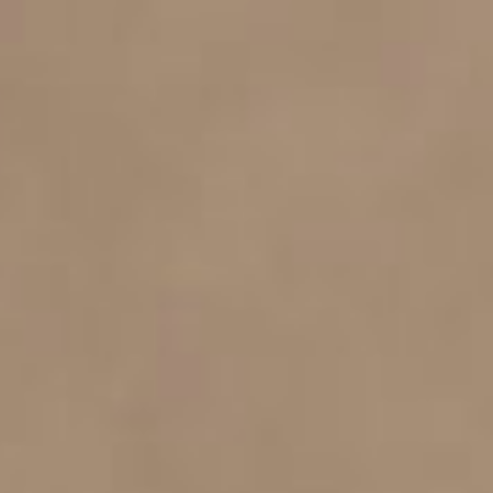
Lietuva 
Magyaro
Malta (E
Nederla
Norge (
Polska (
Portuga
România
Slovens
Sverige
Україна