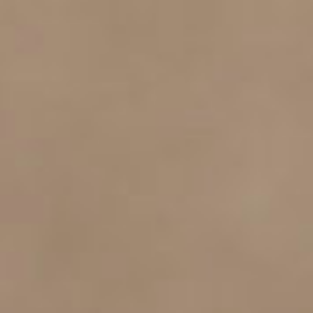
Türkiye 
Singapor
United 
Internat