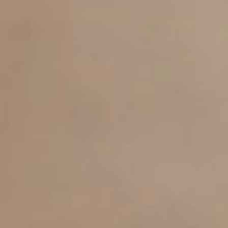
(Lietuvių)
rszág (Magyar)
nglish)
nd (Nederlands)
Norsk bokmål)
Polski)
l (Português)
 (Română)
ko (Slovenčina)
 (Svenska)
 (Українська)