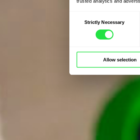
trusted analytics and advertis
Consent
Strictly Necessary
Selection
Allow selection