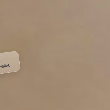
ed.
e wallet.