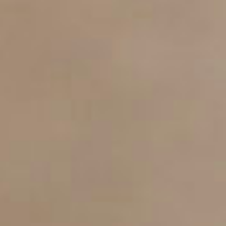
(Türkçe)
e (English)
Kingdom (English)
ional (English)