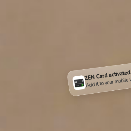
ZEN Card activat
Add it to your mobil