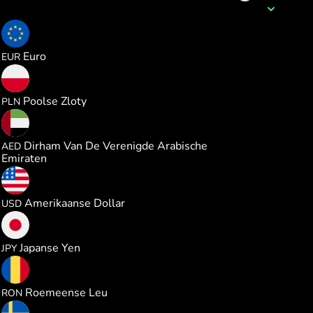
Naam van de valuta
0.619429
Euro
EUR
2.658928
Poolse Zloty
PLN
2.627068
Dirham Van De Verenigde Arabische
AED
Emiraten
0.715694
Amerikaanse Dollar
USD
112.94003
Japanse Yen
JPY
3.244975
Roemeense Leu
RON