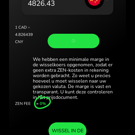
România (Română)
Slovensko (Slovenčina)
1
CAD
=
Sverige (Svenska)
4.826439
CNY
Україна (Українська)
Türkiye (Türkçe)
We hebben een minimale marge in
de wisselkoers opgenomen, zodat er
geen extra ZEN-kosten in rekening
Singapore (English)
worden gebracht. Zo weet u precies
hoeveel u moet wisselen naar uw
United Kingdom (English)
gekozen valuta. De marge is vast en
transparant. U kunt deze controleren
International (English)
in het prijsdocument.
ZEN FEE
=
0%
WISSEL IN DE