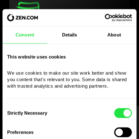
Gebruik de gekozen
Consent
Details
About
valuta
zoals je wilt
This website uses cookies
Stuur geld naar het buitenland,
We use cookies to make our site work better and show 
neem op bij geldautomaten zonder
you content that's relevant to you. Some data is shared 
commissie, betaal met de multi-
with trusted analytics and advertising partners. 
valutakaart
— eenvoudig en zonder stress.
Consent
Strictly Necessary
Selection
STAP 1
Preferences