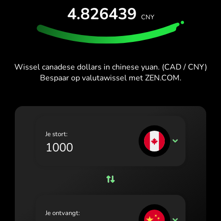
España (Español)
PROBEER GRATIS
4.826439
CNY
France (Français)
Kaarten en abonnementen
Ontwikkelaars
HELPCENTRUM
Ireland (English)
Italia (Italiano)
Wissel canadese dollars in chinese yuan. (CAD / CNY)
Bespaar op valutawissel met ZEN.COM.
Κύπρος (Ελληνικά)
Lietuva (Lietuvių)
Magyarország (Magyar)
Je stort:
Malta (English)
CAD
Nederland (Nederlands)
Norge (Norsk bokmål)
Polska (Polski)
Je ontvangt:
Portugal (Português)
CNY