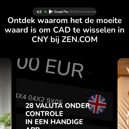
Ontdek waarom het de moeite
waard is om CAD te wisselen in
CNY bij ZEN.COM
N
28 VALUTA ONDER
L
CONTROLE
.
IN EEN HANDIGE
APP.
28 VALUTA ONDER
je
t
CONTROLE
Koop CAD, verkoop CNY en
l
IN EEN HANDIGE
omgekeerd met één klik in de
7
ZEN.COM-app.