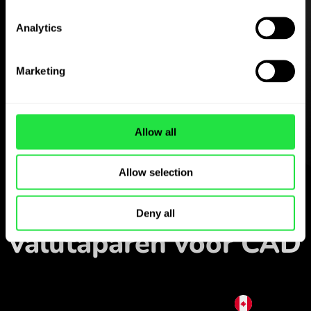
Analytics
Download de
ZEN.COM-app gratis
Marketing
Download de app
en meld je in enkele minuten
aan.
Allow all
Wisselen in de app
Allow selection
Volg populaire
Deny all
valutaparen voor CAD
CAD