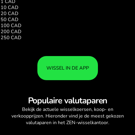
1 CAD
4.82
10 CAD
48.26
20 CAD
96.52
50 CAD
241.32
100 CAD
482.64
200 CAD
965.28
250 CAD
1206.60
WISSEL IN DE APP
Populaire valutaparen
Bekijk de actuele
wisselkoersen
, koop- en
verkoopprijzen. Hieronder vind je de meest gekozen
valutaparen in het ZEN-wisselkantoor.