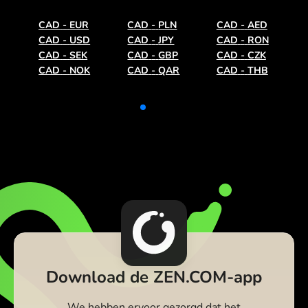
CAD
-
EUR
CAD
-
PLN
CAD
-
AED
CAD
-
USD
CAD
-
JPY
CAD
-
RON
CAD
-
SEK
CAD
-
GBP
CAD
-
CZK
CAD
-
NOK
CAD
-
QAR
CAD
-
THB
Download de ZEN.COM-app
We hebben ervoor gezorgd dat het