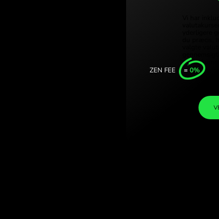
Türki
nske rand. (USD /
Singa
N.COM.
Unite
Inter