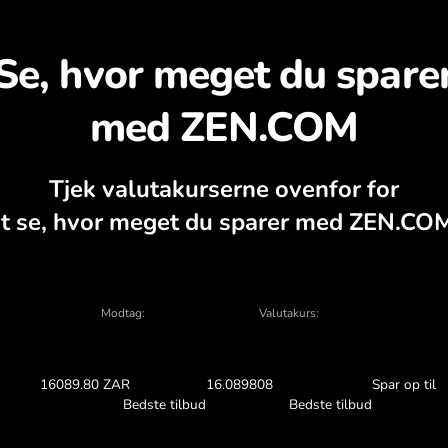
pdag hvorfor det kan be
valutaberegner, aktuelle køb- og salgsdi
VEKSL I APPEN