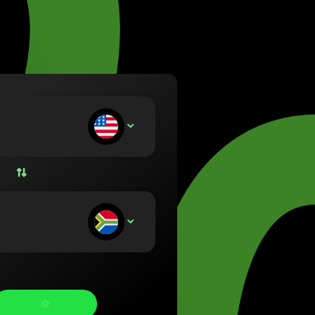
va (Lietuvių)
arország (Magyar)
 (English)
land (Nederlands)
e (Norsk bokmål)
a (Polski)
gal (Português)
u indbetaler:
USD
nia (Română)
nsko (Slovenčina)
ge (Svenska)
на (Українська)
u modtager: