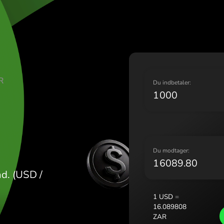
Lietu
Magy
Malta
Neder
Norg
Polsk
E DOLLAR
Portu
D
Româ
R
Slove
Sveri
Украї
D