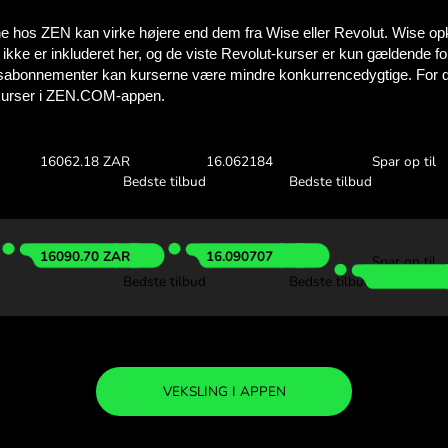
Se, hvor meget d
med ZEN.C
Tjek valutakurserne ove
at se, hvor meget du sparer
0 USD
Modtag:
Valutakurs