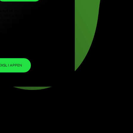
ZAR
ye (Türkçe)
pore (English)
1
USD
=
d Kingdom (English)
16.089808
national (English)
ZAR
Vi har inkluderet et minimalt tillæg i
valutakursen, så du ikke bliver opkrævet
yderligere gebyrer fra ZEN. På den måde ved
du præcis, hvor meget du skal veksle til din
valgte valuta. Tillægget er fast og
gennemsigtigt. Du kan tjekke det i
prisdokumentet.
ZEN FEE
=
0%
VEKSL I APPEN