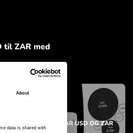
About
e data is shared with 