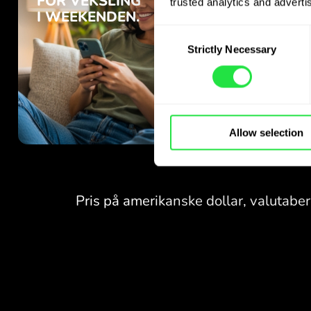
trusted analytics and advertis
Consent
Strictly Necessary
Selection
Allow selection
INGEN GEBYRER
FOR VEKSLING
I WEEKENDEN.
Allerede fra start får du
INGEN GEBYRER
gratis adgang til Pro-
abonnementet - veksl valuta
FOR VEKSLING
24/7
I WEEKENDEN.
til fordelagtige kurser, uden