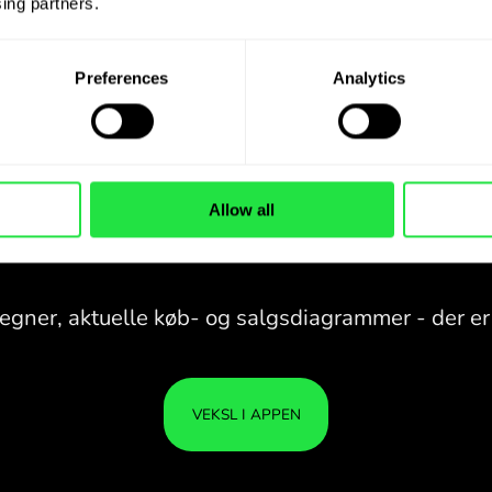
ing partners. 
Preferences
Analytics
Allow all
28 VALUTAER UNDER
KONTROL
I EN PRAKTISK
ZEN.C
APP.
28 VALUTAER UNDER
Køb USD, sælg ZAR og omvendt
KONTROL
DIN
med ét klik i ZEN.COM-appen.
I EN PRAKTISK
ER I
APP.