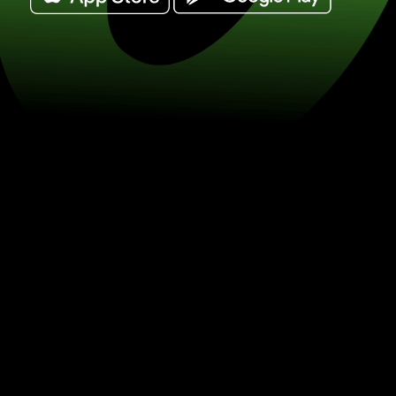
Veksl amerikanske dollar til sydafrika
ZAR) Spar på valutaveksling med ZE