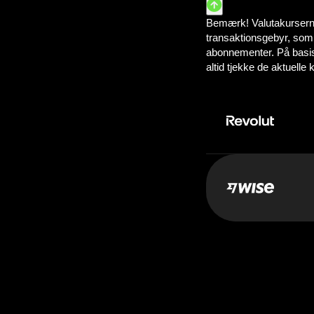
Betal:
100