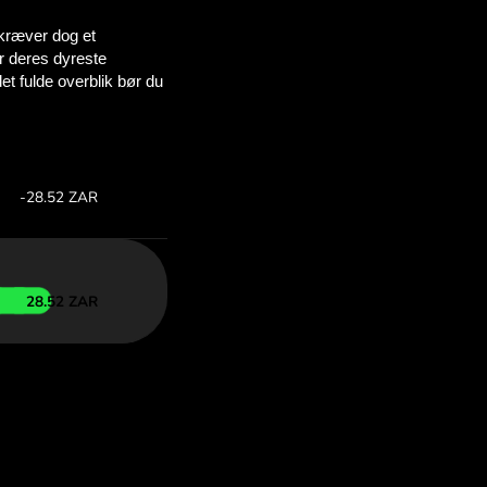
u sparer
OM
nfor for
 med ZEN.COM.
:
Spar: