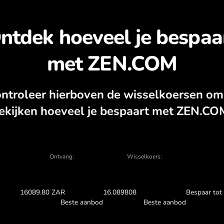
tdek waarom het de moe
ZAR
tarekenmachine, actuele koop- en verkoopg
WISSELEN IN DE APP