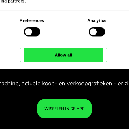
ing partners. 
Preferences
Analytics
Allow all
28 VALUTA ONDER
CONTROLE
IN EEN HANDIGE
ZEN.C
APP.
28 VALUTA ONDER
Koop USD, verkoop ZAR en
CONTROLE
JE G
omgekeerd met één klik in de
IN EEN HANDIGE
IS VE
ZEN.COM-app.
APP.