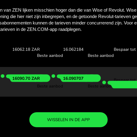
Ontdek hoeveel je
met ZEN.C
Controleer hierboven de wisse
bekijken hoeveel je bespaart
00 USD
Ontvang:
Wisselkoer