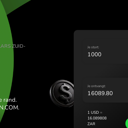
Lietuva 
Magyaro
Malta (E
Nederla
Norge (
Polska (
SE DOLLARS ZUID-
Portuga
J
România
R
Slovens
Sverige
Україна
J