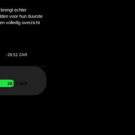
 bespaart
OM
lkoersen om te
 met ZEN.COM.
s:
Bespaar: