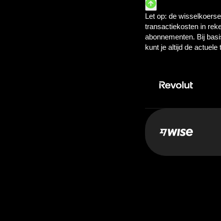
Betaal:
10