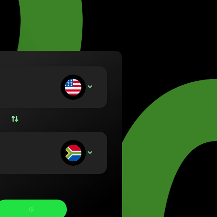
(Lietuvių)
rszág (Magyar)
nglish)
nd (Nederlands)
Norsk bokmål)
Polski)
l (Português)
e stort:
USD
 (Română)
ko (Slovenčina)
 (Svenska)
 (Українська)
e ontvangt: