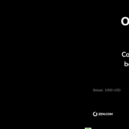
verborgen kosten.
On
Prijs van amerikaanse dollars, valu