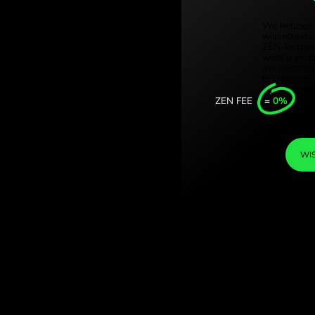
Türkiye 
rikaanse rand.
Singapor
l met ZEN.COM.
United 
Internat