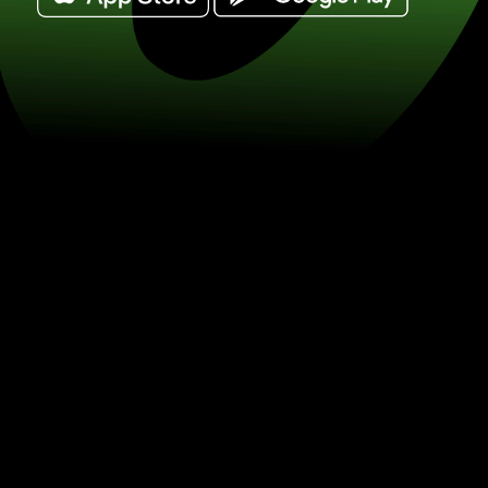
Wissel amerikaanse dollars in zuid-af
(USD / ZAR) Bespaar op valutawisse