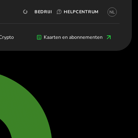
PROBEER GRATIS
OKX
REKENING OPENEN
BEDRIJF
HELPCENTRUM
NL
ederlands)
я (Български)
eština)
s
Crypto
Crypto
Blog
Kaarten en abonnementen
Ontwikkelaars
 (Dansk)
land (Deutsch)
(Ελληνικά)
(Español)
Français)
(English)
taliano)
(Ελληνικά)