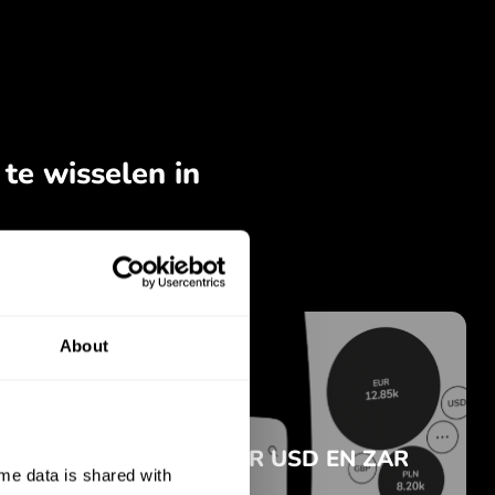
About
e data is shared with 