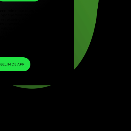
ZAR
(Türkçe)
e (English)
1
USD
=
Kingdom (English)
16.089808
ional (English)
ZAR
We hebben een minimale marge in de
wisselkoers opgenomen, zodat er geen extra
ZEN-kosten in rekening worden gebracht. Zo
weet u precies hoeveel u moet wisselen naar
uw gekozen valuta. De marge is vast en
transparant. U kunt deze controleren in het
prijsdocument.
ZEN FEE
=
0%
WISSEL IN DE APP