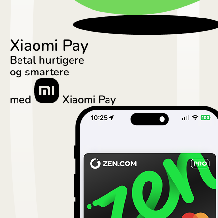
Portugal (Português)
România (Română)
Xiaomi Pay
Slovensko (Slovenčina)
Betal hurtigere
Sverige (Svenska)
og smartere
Україна (Українська)
med
Xiaomi Pay
Türkiye (Türkçe)
Singapore (English)
United Kingdom (English)
International (English)