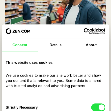
Consent
Details
About
This website uses cookies
-
+
We use cookies to make our site work better and show 
you content that's relevant to you. Some data is shared 
BEKVEMT OG PÅ ET ØJEBLIK
with trusted analytics and advertising partners. 
Consent
Strictly Necessary
Selection