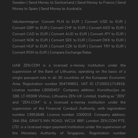
Sweden
|
Send Money to Switzerland
|
Send Money to France
|
Send
Money to Spain
|
Send Money to Australia
Valutaomregner:
Convert PLN to EUR
|
Convert USD to EUR
|
Convert GBP to EUR
|
Convert CHF to EUR
|
Convert AED to EUR
|
Convert CAD to EUR
|
Convert AUD to EUR
|
Convert JPY to EUR
|
Convert NOK to EUR
|
Convert SEK to EUR
|
Convert DKK to EUR
|
Convert HUF to EUR
|
Convert CZK to EUR
|
Convert TRY to EUR
|
Convert RON to EUR
|
Compare Exchange Rates
UAB ZEN.COM is a licensed e-money institution under the
supervision of the Bank of Lithuania, operating on the basis of a
single passport rule in all 30 countries of the European Economic
Area. Registration number 304749651, VAT ID LT100011714916.
License number LB000457. Company address: Konstitucijos av.
18B, LT-09308 Vilnius, Lithuania ZEN-UK Limited, trading as “ZEN”
and “ZEN.COM” is a licensed e-money institution under the
supervision of the Financial Conduct Authority, with registration
number 13953648. License number 1000019. Company address:
344-354, GRAY’S INN ROAD, WC1X 8BP, London ZEN.COM PTE.
LTD. is a licensed major payment institution under the supervision of
the Monetary Authority of Singapore,. Registration number