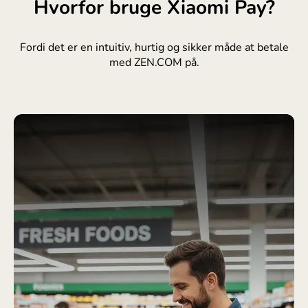
Hvorfor bruge Xiaomi Pay?
Fordi det er en intuitiv, hurtig og sikker måde at betale
med ZEN.COM på.
BEKVEMT OG PÅ ET ØJEBLIK
Betal med dine Xiaomi-enheder, som du allerede har
med dig. Ét tryk er nok til at betale online. I butikker skal
du bare holde enheden tæt på terminalen.