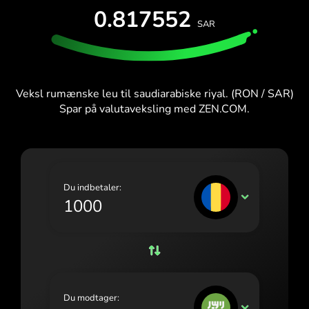
PRØV GRATIS
0.817552
España (Español)
SAR
Kort og abonnementer
Udviklere
France (Français)
HJÆLPECENTER
Ireland (English)
Veksl rumænske leu til saudiarabiske riyal. (RON / SAR)
Italia (Italiano)
Spar på valutaveksling med ZEN.COM.
Κύπρος (Ελληνικά)
Lietuva (Lietuvių)
Magyarország (Magyar)
Du indbetaler:
RON
Malta (English)
Nederland (Nederlands)
Norge (Norsk bokmål)
Polska (Polski)
Du modtager:
SAR