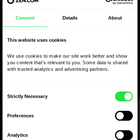
Consent
Details
About
Brug den valgte
valuta
This website uses cookies
som du vil
We use cookies to make our site work better and show 
you content that's relevant to you. Some data is shared 
Send penge til udlandet,
with trusted analytics and advertising partners. 
hæv i pengeautomater uden
kommission, betal med flervalutakortet
— enkelt og stressfrit.
Consent
Strictly Necessary
Selection
TRIN 1
Preferences
Analytics