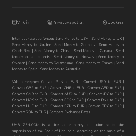
Vilkår
Privatlivspolitik
Cookies
Internationale overførsler:
Send Money to USA
|
Send Money to UK
|
Send Money to Ukraine
|
Send Money to Germany
|
Send Money to
Czech Rep.
|
Send Money to China
|
Send Money to Canada
|
Send
Money to Netherlands
|
Send Money to Norway
|
Send Money to
Sweden
|
Send Money to Switzerland
|
Send Money to France
|
Send
Money to Spain
|
Send Money to Australia
Valutaomregner:
Convert PLN to EUR
|
Convert USD to EUR
|
Convert GBP to EUR
|
Convert CHF to EUR
|
Convert AED to EUR
|
Convert CAD to EUR
|
Convert AUD to EUR
|
Convert JPY to EUR
|
Convert NOK to EUR
|
Convert SEK to EUR
|
Convert DKK to EUR
|
Convert HUF to EUR
|
Convert CZK to EUR
|
Convert TRY to EUR
|
Convert RON to EUR
|
Compare Exchange Rates
UAB ZEN.COM is a licensed e-money institution under the
supervision of the Bank of Lithuania, operating on the basis of a