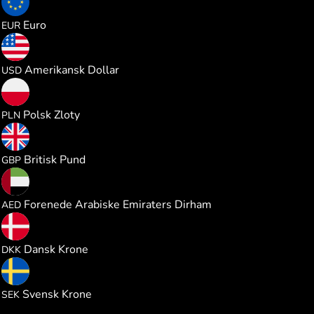
0.190218
Euro
EUR
0.220113
Amerikansk Dollar
USD
0.817760
Polsk Zloty
PLN
0.163138
Britisk Pund
GBP
0.807962
Forenede Arabiske Emiraters Dirham
AED
1.423693
Dansk Krone
DKK
2.085805
Svensk Krone
SEK