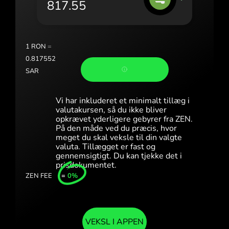
Portugal (Português)
România (Română)
Slovensko (Slovenčina)
1
RON
=
0.817552
Sverige (Svenska)
SAR
Україна (Українська)
Vi har inkluderet et minimalt tillæg i
Türkiye (Türkçe)
valutakursen, så du ikke bliver
opkrævet yderligere gebyrer fra ZEN.
På den måde ved du præcis, hvor
Singapore (English)
meget du skal veksle til din valgte
valuta. Tillægget er fast og
United Kingdom (English)
gennemsigtigt. Du kan tjekke det i
prisdokumentet.
International (English)
ZEN FEE
=
0%
VEKSL I APPEN