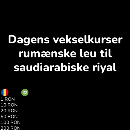
Dagens vekselkurser
rumænske leu til
saudiarabiske riyal
RON
SAR
1 RON
0.81
10 RON
8.17
20 RON
16.35
50 RON
40.87
100 RON
81.75
200 RON
163.51