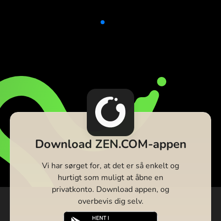
Download ZEN.COM-appen
Vi har sørget for, at det er så enkelt og
hurtigt som muligt at åbne en
privatkonto. Download appen, og
overbevis dig selv.