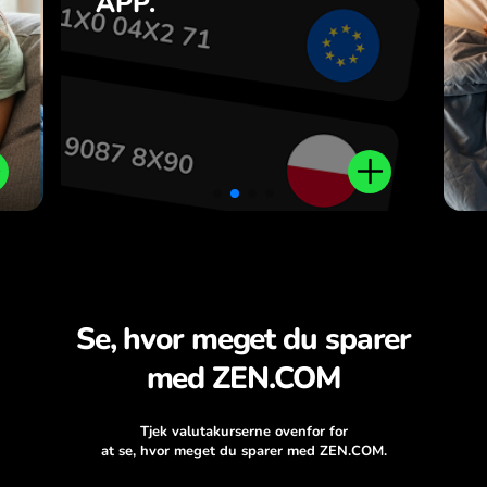
APP.
n
.
Se, hvor meget du sparer
med ZEN.COM
Tjek valutakurserne ovenfor for
at se, hvor meget du sparer med ZEN.COM.