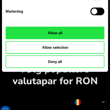
Hent
Marketing
ZEN.COM-appen gratis
Hent appen
Allow all
og opret dig på få minutter.
Allow selection
Veksl i appen
Deny all
Følg populære
valutapar for RON
Valutanavn
RON