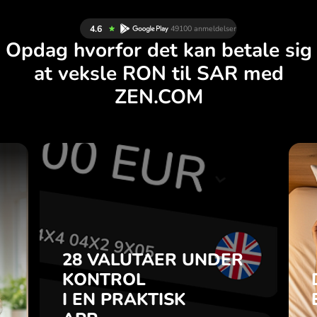
Opdag hvorfor det kan betale sig
at veksle RON til SAR med
ZEN.COM
R
28 VALUTAER UNDER
G
KONTROL
.
I EN PRAKTISK
APP.
28 VALUTAER UNDER
u
-
KONTROL
Køb RON, sælg SAR og
a
I EN PRAKTISK
omvendt med ét klik i
7
ZEN.COM-appen.