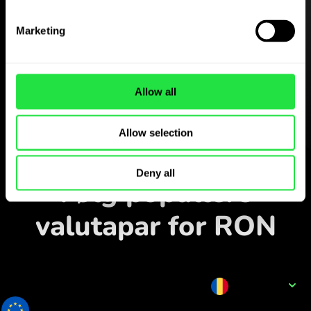
Hent
Marketing
ZEN.COM-appen gratis
Hent appen
og opret dig på få minutter.
Allow all
Allow selection
Veksl i appen
Deny all
Følg populære
valutapar for RON
Valutanavn
RON