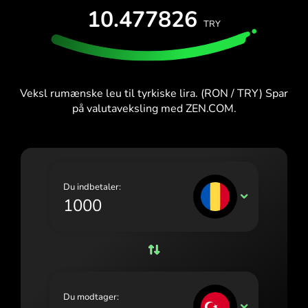
PRØV GRATIS
10.477826
España (Español)
TRY
Kort og abonnementer
Udviklere
France (Français)
HJÆLPECENTER
Ireland (English)
Veksl rumænske leu til tyrkiske lira. (RON / TRY) Spar
Italia (Italiano)
på valutaveksling med ZEN.COM.
Κύπρος (Ελληνικά)
Lietuva (Lietuvių)
Magyarország (Magyar)
Du indbetaler:
RON
Malta (English)
Nederland (Nederlands)
Norge (Norsk bokmål)
Polska (Polski)
Du modtager:
TRY