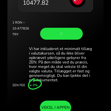
Portugal (Português)
România (Română)
Slovensko (Slovenčina)
1
RON
=
10.477826
Sverige (Svenska)
TRY
Україна (Українська)
Vi har inkluderet et minimalt tillæg
Türkiye (Türkçe)
i valutakursen, så du ikke bliver
opkrævet yderligere gebyrer fra
ZEN. På den måde ved du præcis,
Singapore (English)
hvor meget du skal veksle til din
valgte valuta. Tillægget er fast og
United Kingdom (English)
gennemsigtigt. Du kan tjekke det i
prisdokumentet.
International (English)
ZEN FEE
=
0%
VEKSL I APPEN