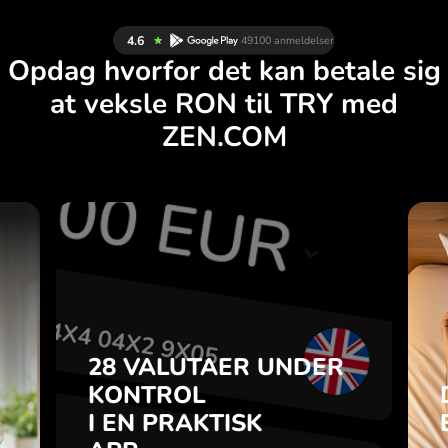
Opdag hvorfor det kan betale sig
at veksle RON til TRY med
ZEN.COM
R
28 VALUTAER UNDER
G
KONTROL
.
I EN PRAKTISK
APP.
28 VALUTAER UNDER
u
-
KONTROL
Køb RON, sælg TRY og
a
I EN PRAKTISK
omvendt med ét klik i
7
ZEN.COM-appen.