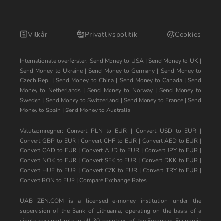
Vilkår
Privatlivspolitik
Cookies
Internationale overførsler:
Send Money to USA
|
Send Money to UK
|
Send Money to Ukraine
|
Send Money to Germany
|
Send Money to
Czech Rep.
|
Send Money to China
|
Send Money to Canada
|
Send
Money to Netherlands
|
Send Money to Norway
|
Send Money to
Sweden
|
Send Money to Switzerland
|
Send Money to France
|
Send
Money to Spain
|
Send Money to Australia
Valutaomregner:
Convert PLN to EUR
|
Convert USD to EUR
|
Convert GBP to EUR
|
Convert CHF to EUR
|
Convert AED to EUR
|
Convert CAD to EUR
|
Convert AUD to EUR
|
Convert JPY to EUR
|
Convert NOK to EUR
|
Convert SEK to EUR
|
Convert DKK to EUR
|
Convert HUF to EUR
|
Convert CZK to EUR
|
Convert TRY to EUR
|
Convert RON to EUR
|
Compare Exchange Rates
UAB ZEN.COM is a licensed e-money institution under the
supervision of the Bank of Lithuania, operating on the basis of a
single passport rule in all 30 countries of the European Economic