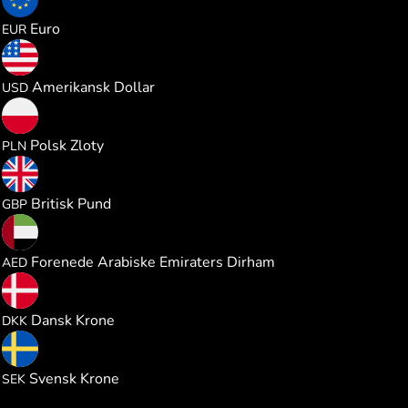
0.190268
Euro
EUR
0.220113
Amerikansk Dollar
USD
0.818369
Polsk Zloty
PLN
0.163452
Britisk Pund
GBP
0.807962
Forenede Arabiske Emiraters Dirham
AED
1.423693
Dansk Krone
DKK
2.085805
Svensk Krone
SEK