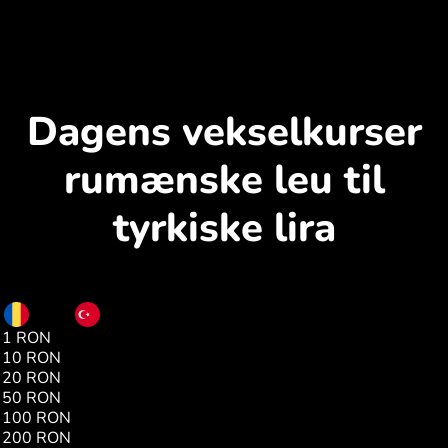
Dagens vekselkurser
rumænske leu til
tyrkiske lira
RON
TRY
1 RON
10.47
10 RON
104.77
20 RON
209.55
50 RON
523.89
100 RON
1047.78
200 RON
2095.56