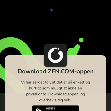
Download ZEN.COM-appen
Vi har sørget for, at det er så enkelt og
hurtigt som muligt at åbne en
privatkonto. Download appen, og
overbevis dig selv.