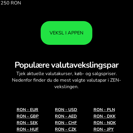
250 RON
2619.45
VEKSL I APPEN
Populære valutavekslingspar
Tjek aktuelle
valutakurser
, køb- og salgspriser.
Nedenfor finder du de mest valgte valutapar i ZEN-
vekslingen.
RON
-
EUR
RON
-
USD
RON
-
PLN
RON
-
GBP
RON
-
AED
RON
-
DKK
RON
-
SEK
RON
-
CHF
RON
-
NOK
RON
-
HUF
RON
-
CZK
RON
-
JPY