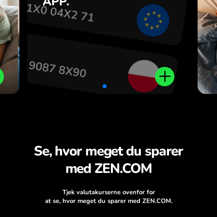
APP.
n
.
Se, hvor meget du sparer
med ZEN.COM
Tjek valutakurserne ovenfor for
at se, hvor meget du sparer med ZEN.COM.