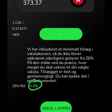
Portugal (Português)
România (Română)
Slovensko (Slovenčina)
1
CZK
=
0.373377
Sverige (Svenska)
HKD
Україна (Українська)
Vi har inkluderet et minimalt tillæg i
Türkiye (Türkçe)
valutakursen, så du ikke bliver
opkrævet yderligere gebyrer fra ZEN.
På den måde ved du præcis, hvor
Singapore (English)
meget du skal veksle til din valgte
valuta. Tillægget er fast og
United Kingdom (English)
gennemsigtigt. Du kan tjekke det i
prisdokumentet.
International (English)
ZEN FEE
=
0%
VEKSL I APPEN