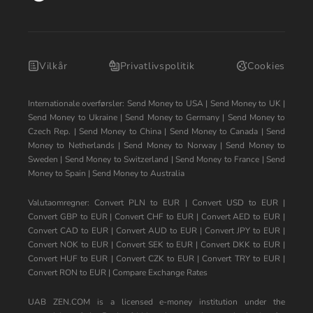
Vilkår
Privatlivspolitik
Cookies
Internationale overførsler:
Send Money to USA
|
Send Money to UK
|
Send Money to Ukraine
|
Send Money to Germany
|
Send Money to
Czech Rep.
|
Send Money to China
|
Send Money to Canada
|
Send
Money to Netherlands
|
Send Money to Norway
|
Send Money to
Sweden
|
Send Money to Switzerland
|
Send Money to France
|
Send
Money to Spain
|
Send Money to Australia
Valutaomregner:
Convert PLN to EUR
|
Convert USD to EUR
|
Convert GBP to EUR
|
Convert CHF to EUR
|
Convert AED to EUR
|
Convert CAD to EUR
|
Convert AUD to EUR
|
Convert JPY to EUR
|
Convert NOK to EUR
|
Convert SEK to EUR
|
Convert DKK to EUR
|
Convert HUF to EUR
|
Convert CZK to EUR
|
Convert TRY to EUR
|
Convert RON to EUR
|
Compare Exchange Rates
UAB ZEN.COM is a licensed e-money institution under the