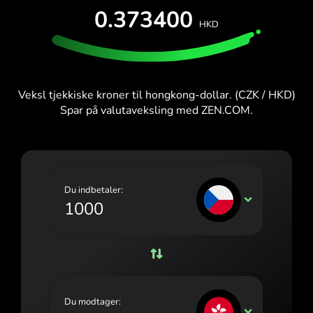
PRØV GRATIS
0.373400
España (Español)
HKD
Kort og abonnementer
Udviklere
France (Français)
HJÆLPECENTER
Ireland (English)
Veksl tjekkiske kroner til hongkong-dollar. (CZK / HKD)
Italia (Italiano)
Spar på valutaveksling med ZEN.COM.
Κύπρος (Ελληνικά)
Lietuva (Lietuvių)
Magyarország (Magyar)
Du indbetaler:
CZK
Malta (English)
Nederland (Nederlands)
Norge (Norsk bokmål)
Polska (Polski)
Du modtager:
HKD