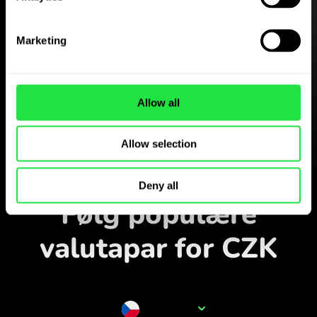
Hent
Marketing
ZEN.COM-appen gratis
Hent appen
Allow all
og opret dig på få minutter.
Allow selection
Veksl i appen
Deny all
Følg populære
valutapar for CZK
Valutanavn
CZK