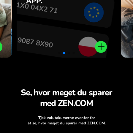
APP.
n
.
Se, hvor meget du sparer
med ZEN.COM
Tjek valutakurserne ovenfor for
at se, hvor meget du sparer med ZEN.COM.