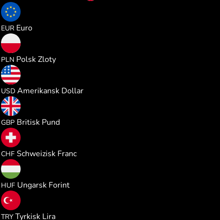
0.041213
Euro
EUR
0.177420
Polsk Zloty
PLN
0.047623
Amerikansk Dollar
USD
0.035382
Britisk Pund
GBP
0.038468
Schweizisk Franc
CHF
14.92673
Ungarsk Forint
HUF
2.263203
Tyrkisk Lira
TRY