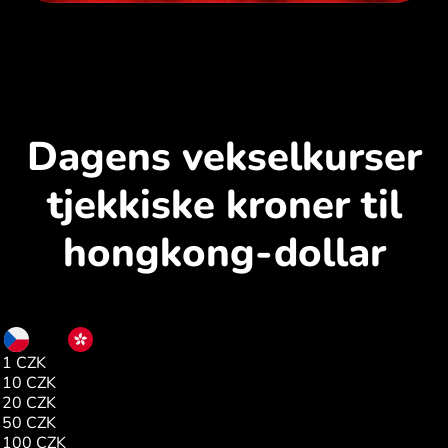
Dagens vekselkurser
tjekkiske kroner til
hongkong-dollar
CZK
HKD
1 CZK
0.37
10 CZK
3.73
20 CZK
7.46
50 CZK
18.67
100 CZK
37.33