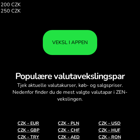
200 CZK
74.68
250 CZK
93.34
VEKSL I APPEN
Populære valutavekslingspar
Tjek aktuelle
valutakurser
, køb- og salgspriser.
Nedenfor finder du de mest valgte valutapar i ZEN-
vekslingen.
CZK
-
EUR
CZK
-
PLN
CZK
-
USD
CZK
-
GBP
CZK
-
CHF
CZK
-
HUF
CZK
-
TRY
CZK
-
AED
CZK
-
RON