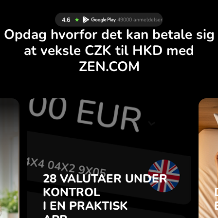
Opdag hvorfor det kan betale sig
at veksle CZK til HKD med
ZEN.COM
R
28 VALUTAER UNDER
G
KONTROL
.
I EN PRAKTISK
APP.
28 VALUTAER UNDER
u
-
KONTROL
Køb CZK, sælg HKD og
a
I EN PRAKTISK
omvendt med ét klik i
7
ZEN.COM-appen.