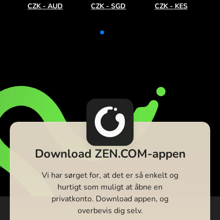
CZK
-
AUD
CZK
-
SGD
CZK
-
KES
Download ZEN.COM-appen
Vi har sørget for, at det er så enkelt og
hurtigt som muligt at åbne en
privatkonto. Download appen, og
overbevis dig selv.