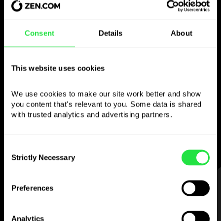
Consent
Details
About
Brug den valgte
valuta
This website uses cookies
som du vil
We use cookies to make our site work better and show 
you content that's relevant to you. Some data is shared 
Send penge til udlandet,
with trusted analytics and advertising partners. 
hæv i pengeautomater uden
kommission, betal med flervalutakortet
Consent
— enkelt og stressfrit.
Strictly Necessary
Selection
TRIN 1
Preferences
Analytics