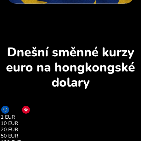
Dnešní směnné kurzy
euro na hongkongské
dolary
EUR
HKD
1 EUR
9.06
10 EUR
90.60
20 EUR
181.20
50 EUR
453.00