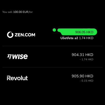
You sell
100.00
EUR,
for
906.05 HKD
Ušetřete až
1.74 HKD
904.31 HKD
- 1.74 HKD
905.90 HKD
- 0.15 HKD