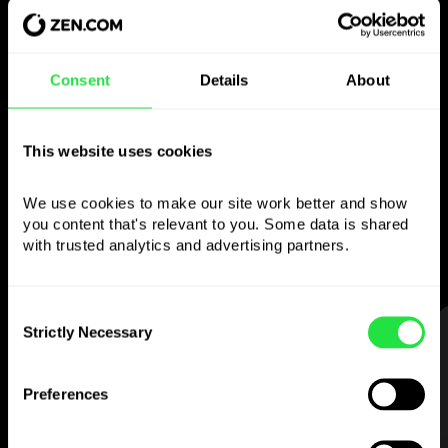
Použijte zvolenou
Consent
Details
About
měnu
jak chcete
This website uses cookies
Posílejte peníze do zahraničí,
We use cookies to make our site work better and show 
vybírejte z bankomatů bez
you content that's relevant to you. Some data is shared 
provize, plaťte vícemenovou kartou
with trusted analytics and advertising partners. 
— jednoduše a bez stresu.
Consent
Strictly Necessary
KROK 1
Selection
Preferences