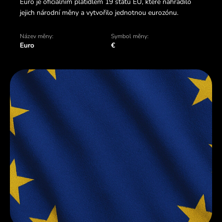
Euro je oficiálním platidlem 19 států EU, které nahradilo
jejich národní měny a vytvořilo jednotnou eurozónu.
Název měny:
Symbol měny:
Euro
€