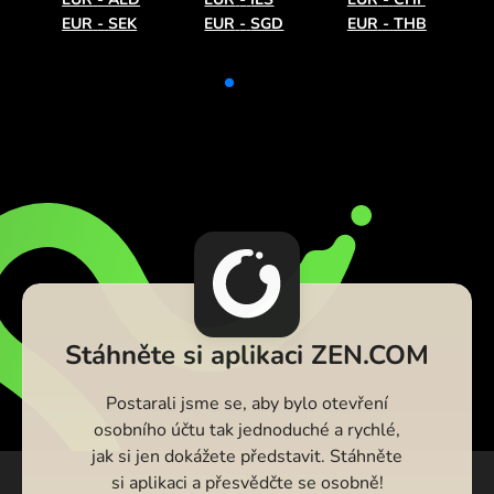
EUR
-
SEK
EUR
-
SGD
EUR
-
THB
Stáhněte si aplikaci ZEN.COM
Postarali jsme se, aby bylo otevření
osobního účtu tak jednoduché a rychlé,
jak si jen dokážete představit. Stáhněte
si aplikaci a přesvědčte se osobně!