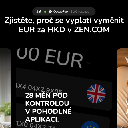
Zjistěte, proč se vyplatí vyměnit
EUR za HKD v ZEN.COM
Y
28 MĚN POD
U
KONTROLOU
.
V POHODLNÉ
APLIKACI.
28 MĚN POD
e
u
KONTROLOU
Kupujte EUR, prodávejte HKD a
7
V POHODLNÉ
naopak jedním kliknutím v
z
aplikaci ZEN.COM.
APLIKACI.
.