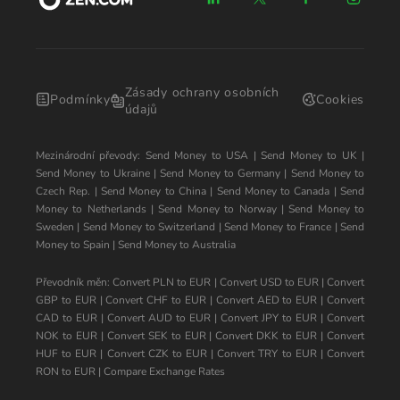
Zásady ochrany osobních
Podmínky
Cookies
údajů
Mezinárodní převody:
Send Money to USA
|
Send Money to UK
|
Send Money to Ukraine
|
Send Money to Germany
|
Send Money to
Czech Rep.
|
Send Money to China
|
Send Money to Canada
|
Send
Money to Netherlands
|
Send Money to Norway
|
Send Money to
Sweden
|
Send Money to Switzerland
|
Send Money to France
|
Send
Money to Spain
|
Send Money to Australia
Převodník měn:
Convert PLN to EUR
|
Convert USD to EUR
|
Convert
GBP to EUR
|
Convert CHF to EUR
|
Convert AED to EUR
|
Convert
CAD to EUR
|
Convert AUD to EUR
|
Convert JPY to EUR
|
Convert
NOK to EUR
|
Convert SEK to EUR
|
Convert DKK to EUR
|
Convert
HUF to EUR
|
Convert CZK to EUR
|
Convert TRY to EUR
|
Convert
RON to EUR
|
Compare Exchange Rates