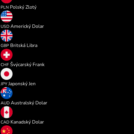
4.291711
Polský Zlotý
PLN
1.154848
Americký Dolar
USD
0.855636
Britská Libra
GBP
0.932446
Švýcarský Frank
CHF
181.93020
Japonský Jen
JPY
1.633853
Australský Dolar
AUD
1.609025
Kanadský Dolar
CAD