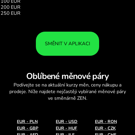
100 EUR
906.01
200 EUR
1812.03
250 EUR
2265.04
SMĚNIT V APLIKACI
Oblíbené měnové páry
Podívejte se na aktuální
kurzy měn
, ceny nákupu a
prodeje. Níže najdete nejčastěji vybírané měnové páry
ve směnárně ZEN.
EUR
-
PLN
EUR
-
USD
EUR
-
RON
EUR
-
GBP
EUR
-
HUF
EUR
-
CZK
EUR
-
AED
EUR
-
ILS
EUR
-
CHF