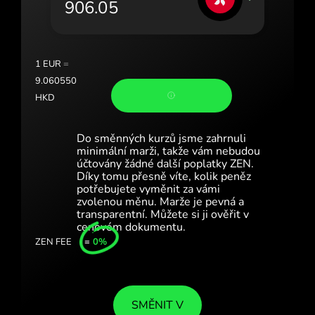
Portugal (Português)
România (Română)
Slovensko (Slovenčina)
1
EUR
=
9.060550
Sverige (Svenska)
HKD
Україна (Українська)
Do směnných kurzů jsme zahrnuli
Türkiye (Türkçe)
minimální marži, takže vám nebudou
účtovány žádné další poplatky ZEN.
Díky tomu přesně víte, kolik peněz
Singapore (English)
potřebujete vyměnit za vámi
zvolenou měnu. Marže je pevná a
United Kingdom (English)
transparentní. Můžete si ji ověřit v
cenovém dokumentu.
International (English)
ZEN FEE
=
0%
SMĚNIT V