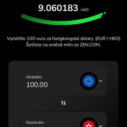
VYZKOUŠEJTE ZDARMA
9.060183
España (Español)
HKD
Karty a plány
Vývojáři
France (Français)
CENTRUM NÁPOVĚDY
Ireland (English)
Vyměňte 100 euro za hongkongské dolary. (EUR / HKD)
Italia (Italiano)
Šetřete na směně měn se ZEN.COM.
Κύπρος (Ελληνικά)
Lietuva (Lietuvių)
Magyarország (Magyar)
Vkládáte:
EUR
Malta (English)
Nederland (Nederlands)
Norge (Norsk bokmål)
Polska (Polski)
Dostáváte:
HKD