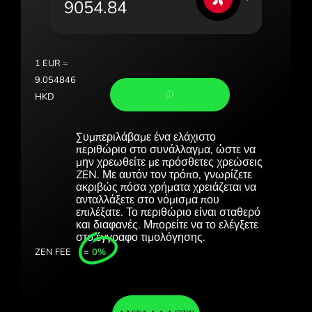
Portugal (Português)
România (Română)
Slovensko (Slovenčina)
1
EUR
=
9.054846
Sverige (Svenska)
HKD
Україна (Українська)
Συμπεριλάβαμε ένα ελάχιστο
Türkiye (Türkçe)
περιθώριο στο συνάλλαγμα, ώστε να
μην χρεωθείτε με πρόσθετες χρεώσεις
ZEN. Με αυτόν τον τρόπο, γνωρίζετε
Singapore (English)
ακριβώς πόσα χρήματα χρειάζεται να
ανταλλάξετε στο νόμισμα που
United Kingdom (English)
επιλέξατε. Το περιθώριο είναι σταθερό
και διαφανές. Μπορείτε να το ελέγξετε
International (English)
στο έγγραφο τιμολόγησης.
ZEN FEE
=
0%