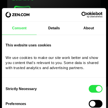
Χρησιμοποιήστε το
Consent
Details
About
επιλεγμένο νόμισμα
This website uses cookies
όπως θέλετε
We use cookies to make our site work better and show 
Στείλτε χρήματα στο εξωτερικό,
you content that's relevant to you. Some data is shared 
κάντε ανάληψη από ATM χωρίς
with trusted analytics and advertising partners. 
προμήθεια, πληρώστε με την κάρτα
πολλαπλών νομισμάτων
— απλά και χωρίς άγχος.
Consent
Strictly Necessary
Selection
ΒΗΜΑ 1
Preferences