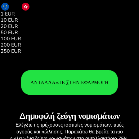
EUR
HKD
1 EUR
9.05
10 EUR
90.54
20 EUR
181.09
50 EUR
452.74
100 EUR
905.48
200 EUR
1810.96
250 EUR
2263.71
ΑΝΤΑΛΛΆΞΤΕ ΣΤΗΝ ΕΦΑΡΜΟΓΉ
Δημοφιλή ζεύγη νομισμάτων
Ελέγξτε τις τρέχουσες
ισοτιμίες νομισμάτων
, τιμές
αγοράς και πώλησης. Παρακάτω θα βρείτε τα πιο
επιλεγμένα ζεύγη νομισμάτων στο ανταλλακτήριο ZEN.