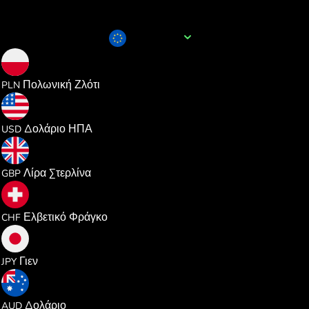
Όνομα νομίσματος
EUR
4.291104
Πολωνική Ζλότι
PLN
1.154604
Δολάριο ΗΠΑ
USD
0.855833
Λίρα Στερλίνα
GBP
0.932757
Ελβετικό Φράγκο
CHF
182.16587
Γιεν
JPY
1.633702
Δολάριο
AUD