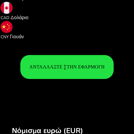
1.610409
Δολάριο
CAD
7.784772
Γιουάν
CNY
ΑΝΤΑΛΛΆΞΤΕ ΣΤΗΝ ΕΦΑΡΜΟΓΉ
Νόμισμα ευρώ (EUR)