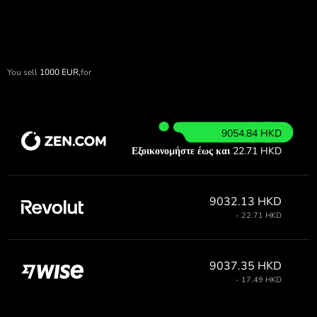
You sell
1000
EUR,
for
9054.84 HKD
Εξοικονομήστε έως και
22.71 HKD
9032.13 HKD
- 22.71 HKD
9037.35 HKD
- 17.49 HKD