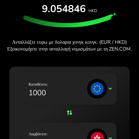
ΔΩΡΕΆΝ ΔΟΚΙΜΉ
9.054846
España (Español)
HKD
Κάρτες και προγράμματα
Προγραμματιστές
France (Français)
ΚΈΝΤΡΟ ΒΟΉΘΕΙΑΣ
Ireland (English)
Ανταλλάξτε ευρω με δολαρια χονγκ κονγκ. (EUR / HKD)
Italia (Italiano)
Εξοικονομήστε στην ανταλλαγή νομισμάτων με τη ZEN.COM.
Κύπρος (Ελληνικά)
Lietuva (Lietuvių)
Magyarország (Magyar)
Καταθέτετε:
EUR
Malta (English)
Nederland (Nederlands)
Norge (Norsk bokmål)
Polska (Polski)
Λαμβάνετε:
HKD