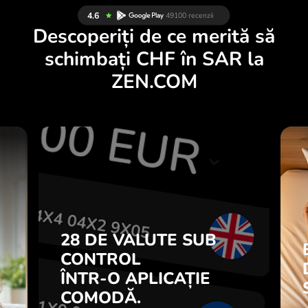
Descoperiți de ce merită să
schimbați CHF în SAR la
ZEN.COM
E
28 DE VALUTE SUB
I
CONTROL
.
ÎNTR-O APLICAȚIE
COMODĂ.
28 DE VALUTE SUB
i
l
CONTROL
Cumpărați CHF, vindeți SAR și
7
ÎNTR-O APLICAȚIE
invers cu un singur clic în
ă
aplicația ZEN.COM.
COMODĂ.
.