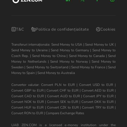
T&C
Politica de confidențialitate
Cookies
Transferuri internaționale:
Send Money to USA
|
Send Money to UK
|
Send Money to Ukraine
|
Send Money to Germany
|
Send Money to
Czech Rep.
|
Send Money to China
|
Send Money to Canada
|
Send
Money to Netherlands
|
Send Money to Norway
|
Send Money to
Sweden
|
Send Money to Switzerland
|
Send Money to France
|
Send
Money to Spain
|
Send Money to Australia
Convertor valutar:
Convert PLN to EUR
|
Convert USD to EUR
|
Convert GBP to EUR
|
Convert CHF to EUR
|
Convert AED to EUR
|
Convert CAD to EUR
|
Convert AUD to EUR
|
Convert JPY to EUR
|
Convert NOK to EUR
|
Convert SEK to EUR
|
Convert DKK to EUR
|
Convert HUF to EUR
|
Convert CZK to EUR
|
Convert TRY to EUR
|
Convert RON to EUR
|
Compare Exchange Rates
UAB ZEN.COM is a licensed e-money institution under the