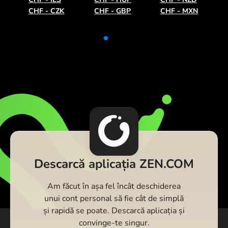
CHF
-
CZK
CHF
-
GBP
CHF
-
MXN
Descarcă aplicația ZEN.COM
Am făcut în așa fel încât deschiderea
unui cont personal să fie cât de simplă
și rapidă se poate. Descarcă aplicația și
convinge-te singur.