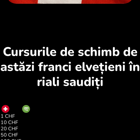
Cursurile de schimb de
astăzi franci elvețieni în
riali saudiți
CHF
SAR
1 CHF
4.58
10 CHF
45.81
20 CHF
91.63
50 CHF
229.07