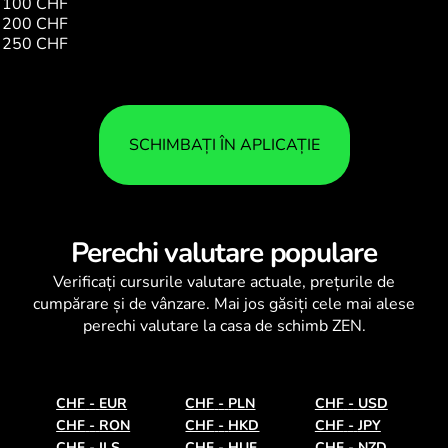
100 CHF
458.15
200 CHF
916.31
250 CHF
1145.39
SCHIMBAȚI ÎN APLICAȚIE
Perechi valutare populare
Verificați
cursurile valutare
actuale, prețurile de
cumpărare și de vânzare. Mai jos găsiți cele mai alese
perechi valutare la casa de schimb ZEN.
CHF
-
EUR
CHF
-
PLN
CHF
-
USD
CHF
-
RON
CHF
-
HKD
CHF
-
JPY
CHF
-
ILS
CHF
-
HUF
CHF
-
NZD