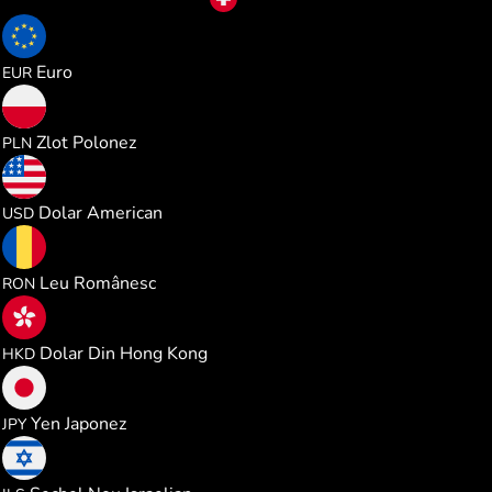
CHF
1.063036
Euro
EUR
4.567682
Zlot Polonez
PLN
1.228551
Dolar American
USD
5.573076
Leu Românesc
RON
9.651384
Dolar Din Hong Kong
HKD
193.87149
Yen Japonez
JPY
3.685469