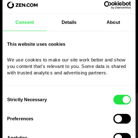
Folosiți valuta aleasă
Consent
Details
About
așa cum doriți
This website uses cookies
Trimiteți bani în străinătate,
retrageți de la bancomate fără
We use cookies to make our site work better and show 
comision, plătiți cu cardul multi-valutar
you content that's relevant to you. Some data is shared 
— simplu și fără stres.
with trusted analytics and advertising partners. 
Consent
Strictly Necessary
Selection
PASUL 1
Preferences
Analytics