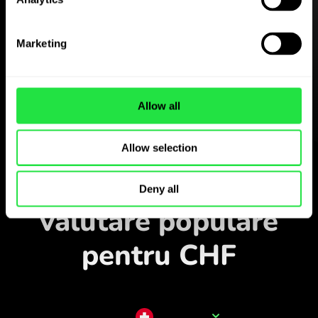
Descărcați gratuit
aplicația ZEN.COM
Marketing
Descărcați aplicația
și înregistrați-vă în câteva
minute.
Allow all
Allow selection
Schimbați în aplicație
Monitorizați perechile
Deny all
valutare populare
pentru CHF
Numele valutei