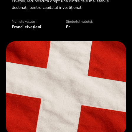
Elveției, recunoscută drept una dintre cele mai stabile
destinații pentru capitalul investițional.
Numele valutei:
Simbolul valutei:
Franci elvețieni
Fr