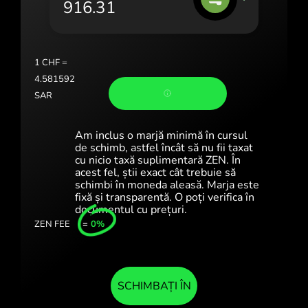
Portugal (Português)
România (Română)
Slovensko (Slovenčina)
1
CHF
=
4.581592
Sverige (Svenska)
SAR
Україна (Українська)
Am inclus o marjă minimă în cursul
Türkiye (Türkçe)
de schimb, astfel încât să nu fii taxat
cu nicio taxă suplimentară ZEN. În
acest fel, știi exact cât trebuie să
Singapore (English)
schimbi în moneda aleasă. Marja este
fixă și transparentă. O poți verifica în
United Kingdom (English)
documentul cu prețuri.
ZEN FEE
=
0%
International (English)
SCHIMBAȚI ÎN