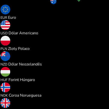
Nome da moeda
AUD
0.609188
Euro
EUR
0.703117
Dólar Americano
USD
2.617798
Zloty Polaco
PLN
1.195298
Dólar Neozelandês
NZD
220.95105
Forint Húngaro
HUF
6.697378
Coroa Norueguesa
NOK
0.522407