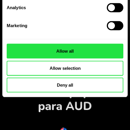
Descarregue
Analytics
a aplicação ZEN.COM
gratuitamente
Marketing
Descarregue a aplicação
e registe-se em poucos
Allow all
minutos.
Trocar na aplicação
Allow selection
Acompanhe os pares
Deny all
de moedas populares
para AUD