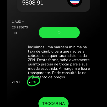
Portugal (Português)
România (Română)
Slovensko (Slovenčina)
1
AUD
=
23.235673
Sverige (Svenska)
THB
Україна (Українська)
Incluímos uma margem mínima na
Türkiye (Türkçe)
taxa de câmbio para que não seja
cobrada qualquer taxa adicional da
ZEN. Desta forma, sabe exatamente
Singapore (English)
quanto precisa de trocar para a sua
moeda escolhida. A margem é fixa e
United Kingdom (English)
transparente. Pode consultá-la no
documento de preços.
International (English)
ZEN FEE
=
0%
TROCAR NA