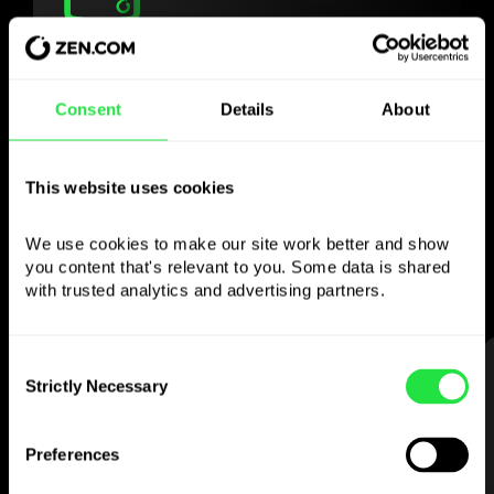
Use a moeda
escolhida
Consent
Details
About
como quiser
This website uses cookies
Envie dinheiro para o estrangeiro,
levante em multibancos sem
We use cookies to make our site work better and show 
you content that's relevant to you. Some data is shared 
comissão, pague com o cartão multi-
with trusted analytics and advertising partners. 
moeda
— simples e sem stress.
Consent
PASSO 1
Strictly Necessary
Selection
Preferences