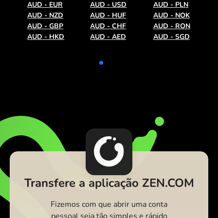
AUD
-
EUR
AUD
-
USD
AUD
-
PLN
AUD
-
NZD
AUD
-
HUF
AUD
-
NOK
AUD
-
GBP
AUD
-
CHF
AUD
-
RON
AUD
-
HKD
AUD
-
AED
AUD
-
SGD
Transfere a aplicação ZEN.COM
Fizemos com que abrir uma conta
pessoal seja tão simples e rápido