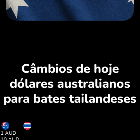
Câmbios de hoje
dólares australianos
para bates tailandeses
AUD
THB
1 AUD
23.23
10 AUD
232.35