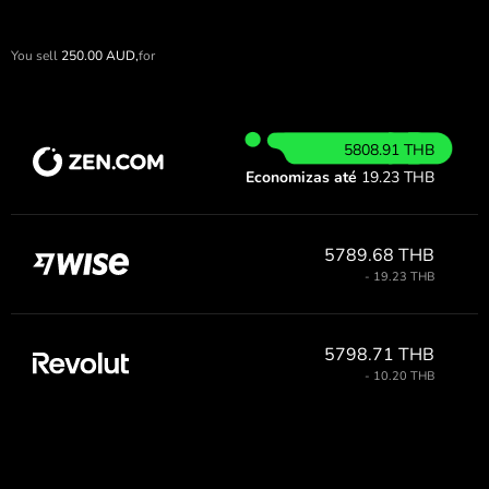
You sell
250.00
AUD,
for
5808.91 THB
Economizas até
19.23 THB
5789.68 THB
- 19.23 THB
5798.71 THB
- 10.20 THB