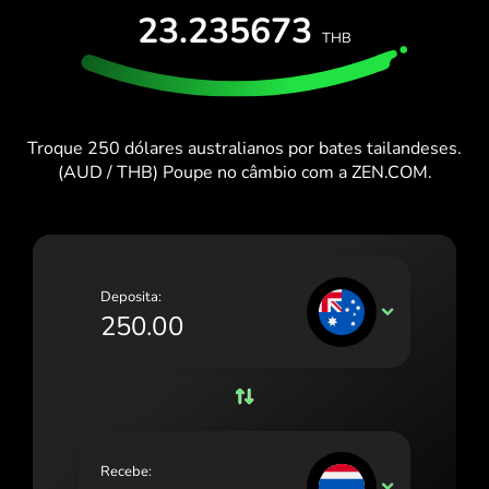
TESTA GRÁTIS
23.235673
España (Español)
THB
Cartões e Planos
Programadores
France (Français)
CENTRO DE AJUDA
Ireland (English)
Troque 250 dólares australianos por bates tailandeses.
Italia (Italiano)
(AUD / THB) Poupe no câmbio com a ZEN.COM.
Κύπρος (Ελληνικά)
Lietuva (Lietuvių)
Magyarország (Magyar)
Deposita:
AUD
Malta (English)
Nederland (Nederlands)
Norge (Norsk bokmål)
Polska (Polski)
Recebe:
THB