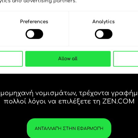
ytics and advertising partners. 
Preferences
Analytics
Allow all
28 ΝΟΜΊΣΜΑΤΑ ΥΠΌ
ΈΛΕΓΧΟ
ΣΕ ΜΙΑ ΒΟΛΙΚΉ
Η
ΕΦΑΡΜΟΓΉ.
τις
28 ΝΟΜΊΣΜΑΤΑ ΥΠΌ
Αγοράστε AUD, πουλήστε
ΈΛΕΓΧΟ
ΤΑ 
THB και αντίστροφα με ένα
ΣΕ ΜΙΑ ΒΟΛΙΚΉ
ΕΊΝΑ
κλικ στην εφαρμογή