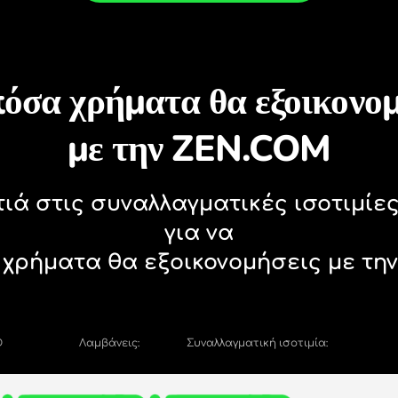
ΕΦΑΡΜΟΓΉ.
ZEN.COM.
καλύψτε γιατί αξίζει ν
α, αριθμομηχανή νομισμάτων, τρέ
πολλοί λόγοι να επιλέξετε
ΑΝΤΑΛΛΑΓΉ ΣΤΗΝ ΕΦΑΡΜ