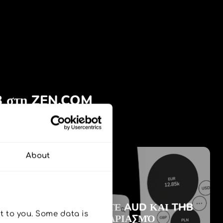
About
 to you. Some data is 