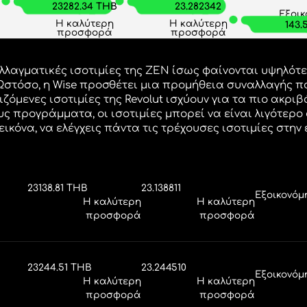
ες πόσα χρήματα θα ε
με την ZEN.
ια ματιά στις συναλλαγματικ
για να
 πόσα χρήματα θα εξοικονομή