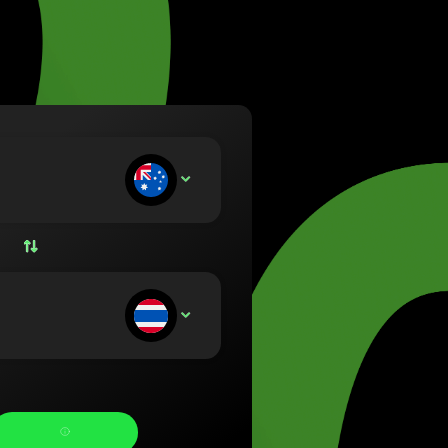
Lietuvių)
rszág (Magyar)
nglish)
nd (Nederlands)
orsk bokmål)
olski)
 (Português)
αταθέτετε:
AUD
 (Română)
o (Slovenčina)
(Svenska)
(Українська)
αμβάνετε: