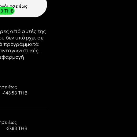
ξοικονομήσεις
COM
ές ισοτιμίες παραπάνω
σεις με την ZEN.COM.