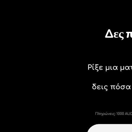
Pro - ανταλλάξτε νομίσματα
24/7
με ευνοϊκές ισοτιμίες, χωρίς
κρυφές χρεώσεις.
Ανα
Τιμή του αυστραλιανα δολαρι