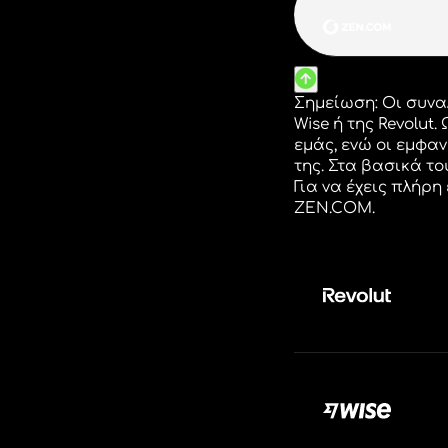
Δ
Ρίξε μ
δεις