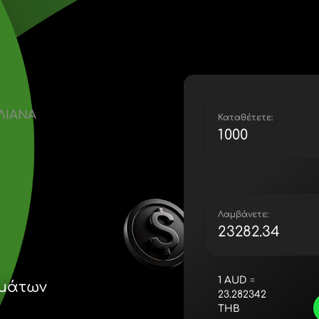
Lietuva (
Magyaro
Malta (E
Nederla
Norge (N
Polska (P
 ΑΥΣΤΡΑΛΙΑΝΑ
Portugal
Κ
România
B
Slovensk
Sverige 
Україна 
Λ