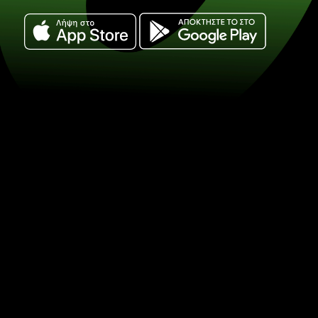
Ανταλλάξτε αυστραλιανα δολα
ταϊλανδεζικα μπαχτ. (AUD / THB
Εξοικονομήστε στην ανταλλαγή
με τη ZEN.COM.