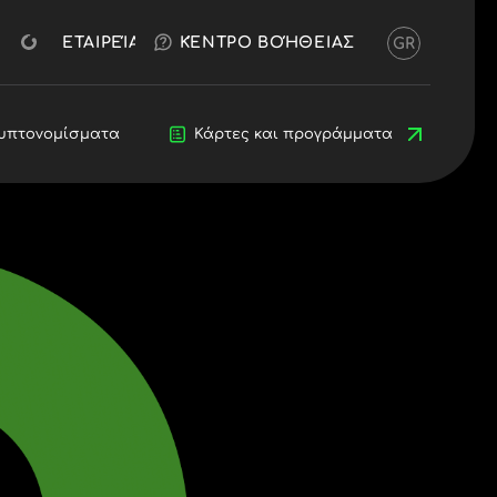
ΔΩΡΕΆΝ ΔΟΚΙΜΉ
OKX
ΑΣ ΜΙΛΗΣΟΥΜΕ
ΆΝΟΙΓΜΑ ΛΟΓΑΡΙΑΣΜΟΎ
ΕΤΑΙΡΕΊΑ
ΚΈΝΤΡΟ ΒΟΉΘΕΙΑΣ
GR
ηνικά)
я (Български)
eština)
rs
υπτονομίσματα
Κρυπτονομίσματα
Blog
Κάρτες και προγράμματα
Προγραμματιστές
 (Dansk)
land (Deutsch)
Ελληνικά)
(Español)
Français)
English)
aliano)
Ελληνικά)