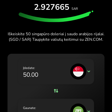
IŠBANDYTI NEMOKAMAI
2.927665
España (Español)
SAR
Kortelės ir planai
Kūrėjai
France (Français)
PAGALBOS CENTRAS
Ireland (English)
Iškeiskite 50 singapūro doleriai į saudo arabijos rijalai.
Italia (Italiano)
(SGD / SAR) Taupykite valiutų keitimui su ZEN.COM.
Κύπρος (Ελληνικά)
Lietuva (Lietuvių)
Magyarország (Magyar)
Įdedate:
SGD
Malta (English)
Nederland (Nederlands)
Norge (Norsk bokmål)
Polska (Polski)
Gaunate:
SAR