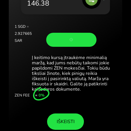
Portugal (Português)
România (Română)
Slovensko (Slovenčina)
1
SGD
=
2.927665
Sverige (Svenska)
SAR
Україна (Українська)
Į keitimo kursą įtraukėme minimalią
Türkiye (Türkçe)
maržą, kad jums nebūtų taikomi jokie
papildomi ZEN mokesčiai. Tokiu būdu
tiksliai žinote, kiek pinigų reikia
Singapore (English)
iškeisti į pasirinktą valiutą. Marža yra
fiksuota ir skaidri. Galite ją patikrinti
United Kingdom (English)
kainodaros dokumente.
ZEN FEE
=
0%
International (English)
IŠKEISTI