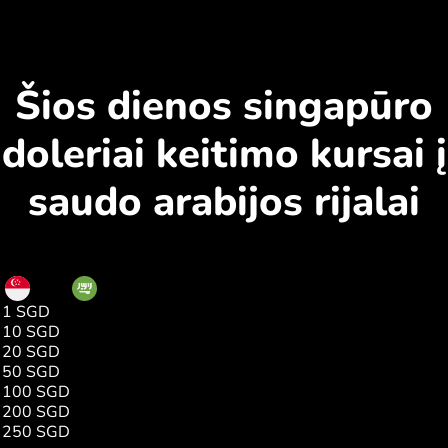
Šios dienos singapūro
doleriai keitimo kursai į
saudo arabijos rijalai
SGD
SAR
1 SGD
2.92
10 SGD
29.27
20 SGD
58.55
50 SGD
146.38
100 SGD
292.76
200 SGD
585.53
250 SGD
731.91