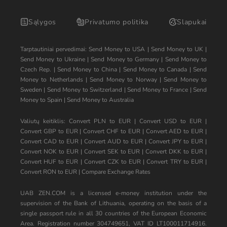
Sąlygos
Privatumo politika
Slapukai
Tarptautiniai pervedimai:
Send Money to USA
|
Send Money to UK
|
Send Money to Ukraine
|
Send Money to Germany
|
Send Money to
Czech Rep.
|
Send Money to China
|
Send Money to Canada
|
Send
Money to Netherlands
|
Send Money to Norway
|
Send Money to
Sweden
|
Send Money to Switzerland
|
Send Money to France
|
Send
Money to Spain
|
Send Money to Australia
Valiutų keitiklis:
Convert PLN to EUR
|
Convert USD to EUR
|
Convert GBP to EUR
|
Convert CHF to EUR
|
Convert AED to EUR
|
Convert CAD to EUR
|
Convert AUD to EUR
|
Convert JPY to EUR
|
Convert NOK to EUR
|
Convert SEK to EUR
|
Convert DKK to EUR
|
Convert HUF to EUR
|
Convert CZK to EUR
|
Convert TRY to EUR
|
Convert RON to EUR
|
Compare Exchange Rates
UAB ZEN.COM is a licensed e-money institution under the
supervision of the Bank of Lithuania, operating on the basis of a
single passport rule in all 30 countries of the European Economic
Area. Registration number 304749651, VAT ID LT100011714916.