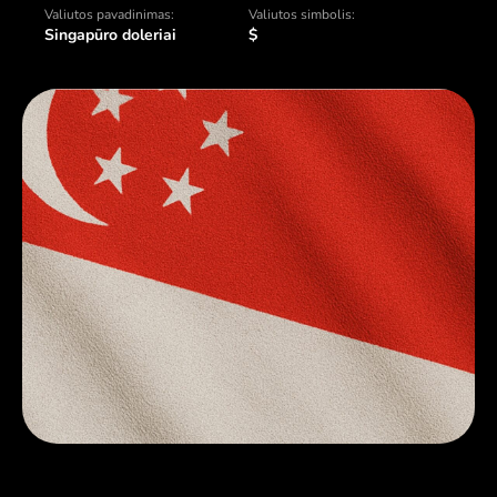
Valiutos pavadinimas:
Valiutos simbolis:
Singapūro doleriai
$