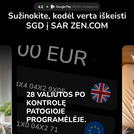
Sužinokite, kodėl verta iškeisti
SGD į SAR ZEN.COM
Ų
28 VALIUTOS PO
Ą
KONTROLĘ
.
PATOGIOJE
PROGRAMĖLĖJE.
28 VALIUTOS PO
e
e
KONTROLĘ
Pirkite SGD, parduokite SAR ir
s
PATOGIOJE
atvirkščiai vienu paspaudimu
7
ZEN.COM programėlėje.
PROGRAMĖLĖJE.
e
.