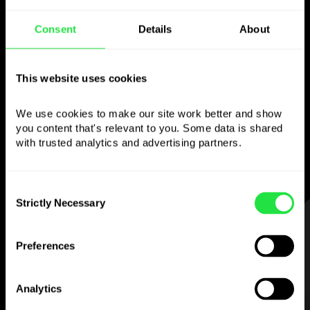
Naudokite pasirinktą
Consent
Details
About
valiutą
This website uses cookies
kaip norite
We use cookies to make our site work better and show 
Siųskite pinigus į užsienį,
you content that's relevant to you. Some data is shared 
nuimkite iš bankomatų be
with trusted analytics and advertising partners. 
komisinio mokesčio, mokėkite
daugiavaliute kortele
— paprasta ir be streso.
Consent
Strictly Necessary
Selection
ŽINGSNIS 1
Preferences
Analytics