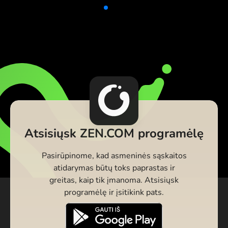
Atsisiųsk ZEN.COM programėlę
Pasirūpinome, kad asmeninės sąskaitos
atidarymas būtų toks paprastas ir
greitas, kaip tik įmanoma. Atsisiųsk
programėlę ir įsitikink pats.