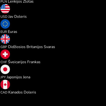
Lenkijos Zlotas
PLN
0.776604
Jav Doleris
USD
0.671977
Euras
EUR
0.576693
Didžiosios Britanijos Svaras
GBP
0.626699
Šveicarijos Frankas
CHF
122.55200
Japonijos Jena
JPY
1.083790
Kanados Doleris
CAD