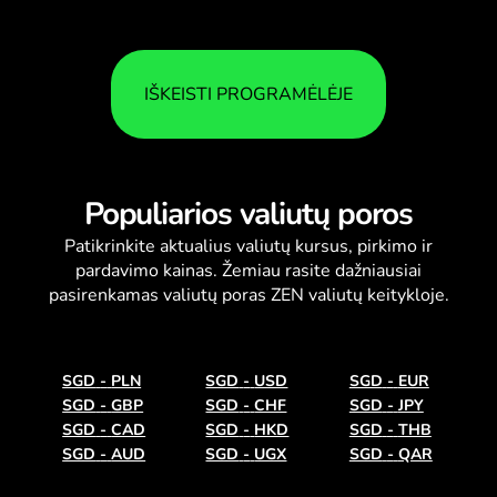
IŠKEISTI PROGRAMĖLĖJE
Populiarios valiutų poros
Patikrinkite aktualius
valiutų kursus
, pirkimo ir
pardavimo kainas. Žemiau rasite dažniausiai
pasirenkamas valiutų poras ZEN valiutų keitykloje.
SGD
-
PLN
SGD
-
USD
SGD
-
EUR
SGD
-
GBP
SGD
-
CHF
SGD
-
JPY
SGD
-
CAD
SGD
-
HKD
SGD
-
THB
SGD
-
AUD
SGD
-
UGX
SGD
-
QAR