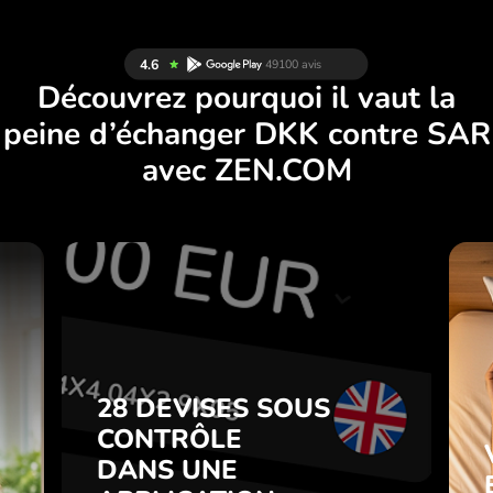
Découvrez pourquoi il vaut la
peine d’échanger DKK contre SAR
avec ZEN.COM
S
28 DEVISES SOUS
S
CONTRÔLE
.
DANS UNE
APPLICATION
28 DEVISES SOUS
z
PRATIQUE.
CONTRÔLE
t
DANS UNE
s
Achetez DKK, vendez SAR et