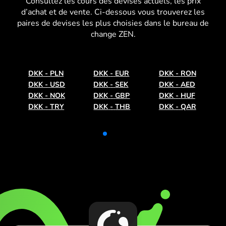
Consultez les
cours des devises
actuels, les prix
d’achat et de vente. Ci-dessous vous trouverez les
paires de devises les plus choisies dans le bureau de
change ZEN.
DKK
-
PLN
DKK
-
EUR
DKK
-
RON
DKK
-
USD
DKK
-
SEK
DKK
-
AED
DKK
-
NOK
DKK
-
GBP
DKK
-
HUF
DKK
-
TRY
DKK
-
THB
DKK
-
QAR