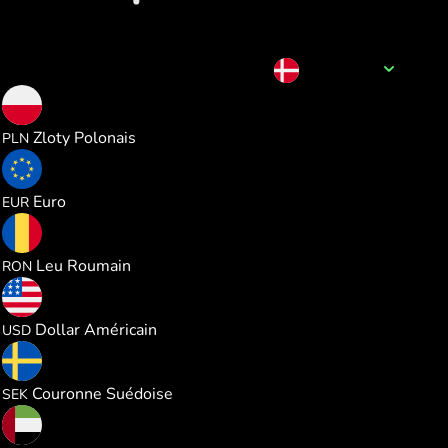
Nom de la devise
DKK
0.573959
Zloty Polonais
PLN
0.133577
Euro
EUR
0.699942
Leu Roumain
RON
0.154375
Dollar Américain
USD
1.462869
Couronne Suédoise
SEK
0.566659