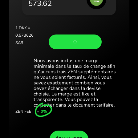
Portugal (Português)
România (Română)
Slovensko (Slovenčina)
1
DKK
=
0.573626
Sverige (Svenska)
SAR
Україна (Українська)
Nous avons inclus une marge
Türkiye (Türkçe)
minimale dans le taux de change afin
qu'aucuns frais ZEN supplémentaires
ne vous soient facturés. Ainsi, vous
Singapore (English)
savez exactement combien vous
devez échanger dans la devise
United Kingdom (English)
choisie. La marge est fixe et
transparente. Vous pouvez la
International (English)
consulter dans le document tarifaire.
ZEN FEE
=
0%