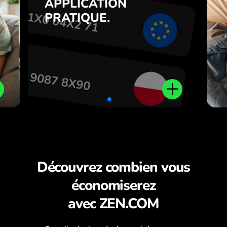
APPLICATION
7
inversement en un clic dans
PRATIQUE.
,
l’application ZEN.COM.
.
Découvrez combien vous
économiserez
avec ZEN.COM