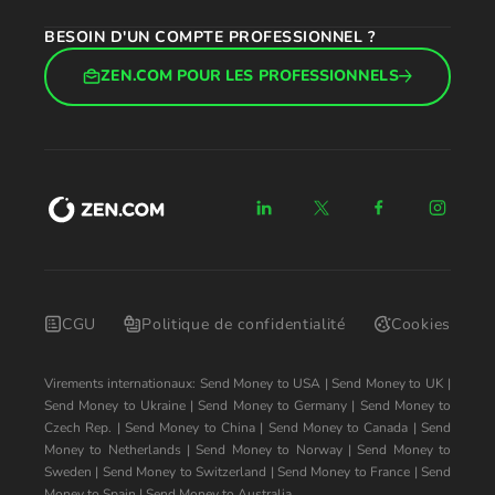
BESOIN D'UN COMPTE PROFESSIONNEL ?
ZEN.COM POUR LES PROFESSIONNELS
CGU
Politique de confidentialité
Cookies
Virements internationaux:
Send Money to USA
|
Send Money to UK
|
Send Money to Ukraine
|
Send Money to Germany
|
Send Money to
Czech Rep.
|
Send Money to China
|
Send Money to Canada
|
Send
Money to Netherlands
|
Send Money to Norway
|
Send Money to
Sweden
|
Send Money to Switzerland
|
Send Money to France
|
Send
Money to Spain
|
Send Money to Australia