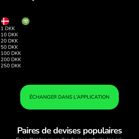
DKK
SAR
1 DKK
0.57
10 DKK
5.73
20 DKK
11.47
50 DKK
28.68
100 DKK
57.36
200 DKK
114.72
250 DKK
143.40
ÉCHANGER DANS L’APPLICATION
Paires de devises populaires