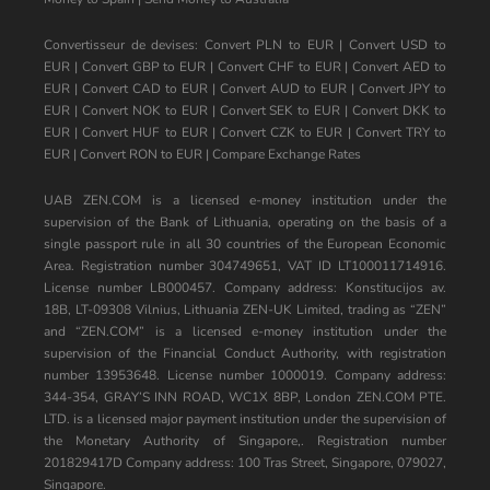
Convertisseur de devises:
Convert PLN to EUR
|
Convert USD to
EUR
|
Convert GBP to EUR
|
Convert CHF to EUR
|
Convert AED to
EUR
|
Convert CAD to EUR
|
Convert AUD to EUR
|
Convert JPY to
EUR
|
Convert NOK to EUR
|
Convert SEK to EUR
|
Convert DKK to
EUR
|
Convert HUF to EUR
|
Convert CZK to EUR
|
Convert TRY to
EUR
|
Convert RON to EUR
|
Compare Exchange Rates
UAB ZEN.COM is a licensed e-money institution under the
supervision of the Bank of Lithuania, operating on the basis of a
single passport rule in all 30 countries of the European Economic
Area. Registration number 304749651, VAT ID LT100011714916.
License number LB000457. Company address: Konstitucijos av.
18B, LT-09308 Vilnius, Lithuania ZEN-UK Limited, trading as “ZEN”
and “ZEN.COM” is a licensed e-money institution under the
supervision of the Financial Conduct Authority, with registration
number 13953648. License number 1000019. Company address:
344-354, GRAY’S INN ROAD, WC1X 8BP, London ZEN.COM PTE.
LTD. is a licensed major payment institution under the supervision of
the Monetary Authority of Singapore,. Registration number
201829417D Company address: 100 Tras Street, Singapore, 079027,
Singapore.