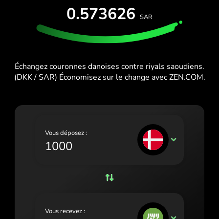
ESSAI GRATUIT
0.573626
España (Español)
SAR
Cartes et forfaits
Développeurs
France (Français)
CENTRE D'AIDE
Ireland (English)
Échangez couronnes danoises contre riyals saoudiens.
Italia (Italiano)
(DKK / SAR) Économisez sur le change avec ZEN.COM.
Κύπρος (Ελληνικά)
Lietuva (Lietuvių)
Magyarország (Magyar)
Vous déposez :
DKK
Malta (English)
Nederland (Nederlands)
Norge (Norsk bokmål)
Polska (Polski)
Vous recevez :
SAR