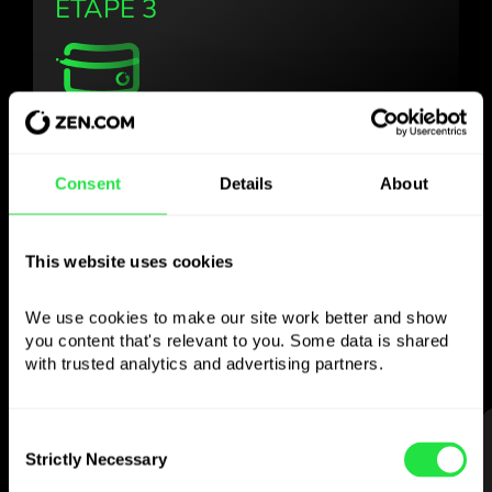
ÉTAPE 3
Utilisez la devise
choisie
Consent
Details
About
comme vous le
This website uses cookies
souhaitez
We use cookies to make our site work better and show 
Envoyez de l’argent à l’étranger,
you content that's relevant to you. Some data is shared 
retirez aux distributeurs sans
with trusted analytics and advertising partners. 
commission, payez avec la carte multi-
devises
— simple et sans stress.
Consent
ÉTAPE 1
Strictly Necessary
Selection