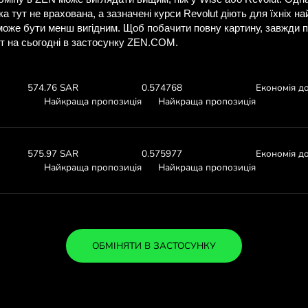
ізнайтеся, скільки 
з ZEN.CO
Перегляньте курси валют вищ
скільки ви заощадите з
:
1000 DKK
Отримуєте:
Курс валю
577.28 SAR
0.57728