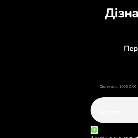
Д
Ціна данські крони, валютн