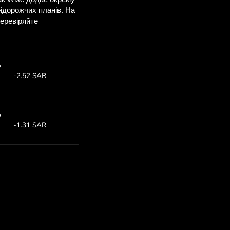
ви заощадите
M
е, щоб побачити
 ZEN.COM.
т:
Заощаджуєте:
1
Економія до