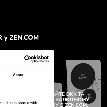
About
e data is shared with 