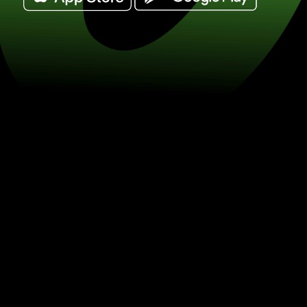
Обміняйте данські крони на саудівсь
SAR) Заощаджуйте на обміні валют