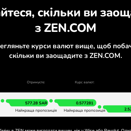
ізнайтеся, чому варт
ий калькулятор, актуальні графіки купі
ОБМІНЯТИ У ЗАСТОСУНК