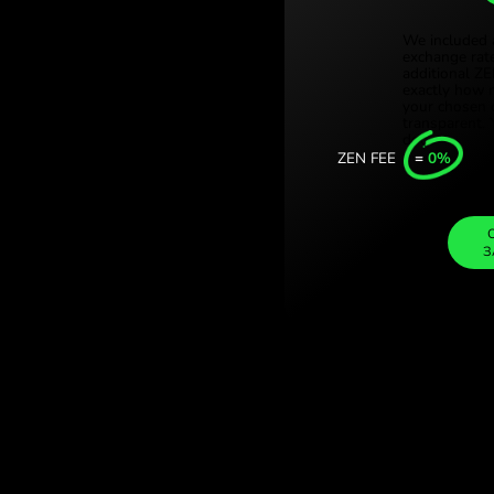
Türkiye (Tü
кі ріали. (DKK /
Singapore 
 із ZEN.COM.
United Kin
Internation