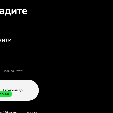
о обміняти DKK на SAR
влі та продажу - є багато причин обра
У