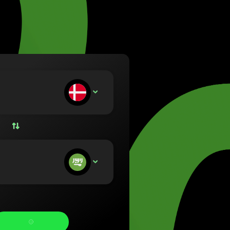
etuvių)
zág (Magyar)
lish)
(Nederlands)
rsk bokmål)
ski)
Português)
носите:
DKK
Română)
(Slovenčina)
venska)
країнська)
тримуєте: