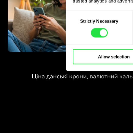
trusted analytics and advertis
Consent
Strictly Necessary
Selection
Allow selection
БЕЗ КОМІСІЙ
ЗА ОБМІН
У ВИХІДНІ.
Уже на старті отримуєте
БЕЗ КОМІСІЙ
безкоштовний доступ до плану
Pro - обмінюйте валюти 24/7
ЗА ОБМІН
за вигідними курсами, без
У ВИХІДНІ.
прихованих комісій.