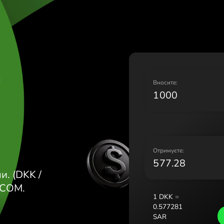
Lietuva (Li
Magyarors
Malta (Eng
Nederland 
Norge (No
Polska (Pol
І КРОНИ
Portugal (
В
România (
Slovensko 
Sverige (S
Україна (У
О