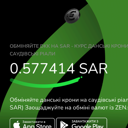
ОБМІНЯЙТЕ DKK НА SAR - КУРС ДАНСЬК
САУДІВСЬКІ РІАЛИ
0.577414
SAR