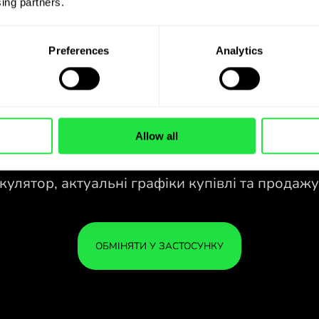
ing partners. 
Preferences
Analytics
Allow all
28 ВАЛЮТ ПІД
КОНТРОЛЕМ
У ЗРУЧНОМУ
ЗАСТОСУНКУ.
зао
28 ВАЛЮТ ПІД
Купуйте DKK, продавайте SAR і
КОНТРОЛЕМ
ВАШ
навпаки одним кліком у
У ЗРУЧНОМУ
У БЕ
застосунку ZEN.COM.
ЗАСТОСУНКУ.