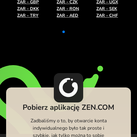
ZAR
-
GBP
ZAR
-
CZK
ZAR
-
UGX
ZAR
-
DKK
ZAR
-
RON
ZAR
-
SEK
ZAR
-
TRY
ZAR
-
AED
ZAR
-
CHF
Pobierz aplikację ZEN.COM
Zadbaliśmy o to, by otwarcie konta
indywidualnego było tak proste i
szybkie, jak tylko można to sobie