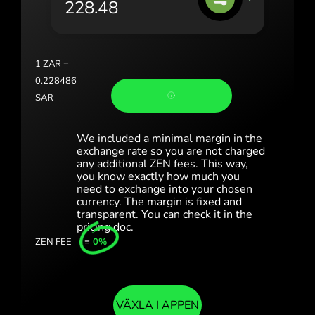
Portugal (Português)
România (Română)
Slovensko (Slovenčina)
1
ZAR
=
0.228486
Sverige (Svenska)
SAR
Україна (Українська)
We included a minimal margin in the
Türkiye (Türkçe)
exchange rate so you are not charged
any additional ZEN fees. This way,
you know exactly how much you
Singapore (English)
need to exchange into your chosen
currency. The margin is fixed and
United Kingdom (English)
transparent. You can check it in the
pricing doc.
International (English)
ZEN FEE
=
0%
VÄXLA I APPEN