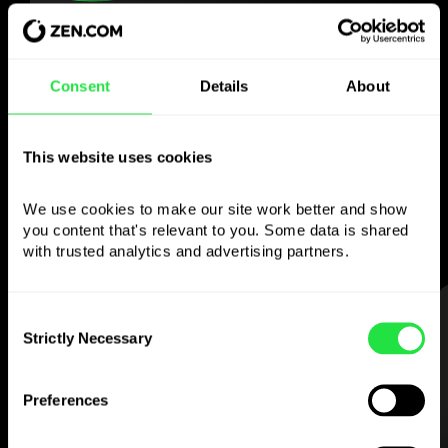
Använd den valda
valutan
Consent
Details
About
som du vill
This website uses cookies
Skicka pengar utomlands,
ta ut från bankomater utan
We use cookies to make our site work better and show 
provision, betala med flervalutakortet
you content that's relevant to you. Some data is shared 
— enkelt och stressfritt.
with trusted analytics and advertising partners. 
STEG 1
Consent
Strictly Necessary
Selection
Preferences