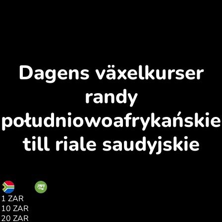
Dagens växelkurser
randy
południowoafrykańskie
till riale saudyjskie
ZAR
SAR
1 ZAR
0.22
10 ZAR
1.00
20 ZAR
1.00