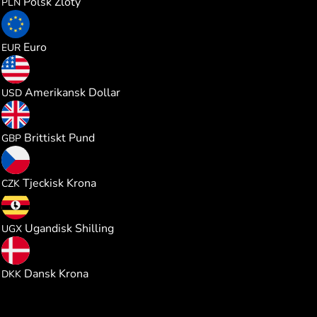
Polsk Zloty
PLN
0.053169
Euro
EUR
0.061469
Amerikansk Dollar
USD
0.045563
Brittiskt Pund
GBP
1.289751
Tjeckisk Krona
CZK
227.11772
Ugandisk Shilling
UGX
0.397583
Dansk Krona
DKK