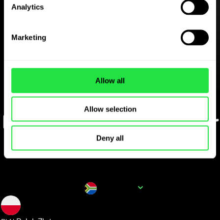
Ladda ner
Analytics
ZEN.COM-appen gratis
Marketing
Ladda ner appen
och registrera dig på några
minuter.
Allow all
Växla i appen
Allow selection
Följ populära valutapar
för ZAR
Deny all
Valutanamn
ZAR
0.228565