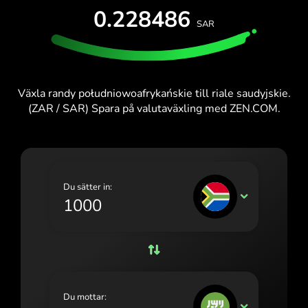
PROVA UTAN KOSTNAD
0.228486
España (Español)
SAR
Kort och abonnemang
Utvecklare
France (Français)
HJÄLPCENTER
Ireland (English)
Växla randy południowoafrykańskie till riale saudyjskie.
Italia (Italiano)
(ZAR / SAR) Spara på valutaväxling med ZEN.COM.
Κύπρος (Ελληνικά)
Lietuva (Lietuvių)
Magyarország (Magyar)
Du sätter in:
ZAR
Malta (English)
Nederland (Nederlands)
Norge (Norsk bokmål)
Polska (Polski)
Du mottar:
SAR