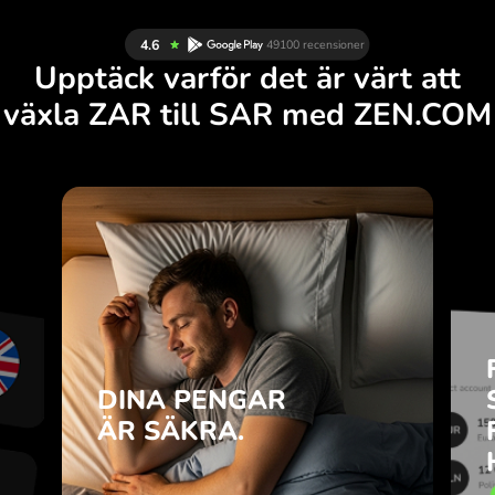
Upptäck varför det är värt att
växla ZAR till SAR med ZEN.COM
R
DINA PENGAR
L
ÄR SÄKRA.
M
ZEN.COM skyddar dina
.
besparingar och din integritet.
DINA PENGAR
m
Läs mer
.
ÄR SÄKRA.