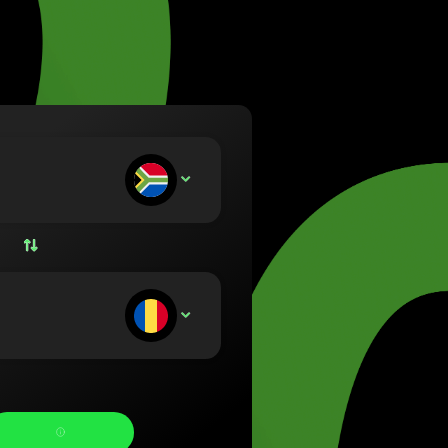
a (Lietuvių)
rország (Magyar)
(English)
and (Nederlands)
 (Norsk bokmål)
 (Polski)
al (Português)
u sätter in:
ZAR
ia (Română)
sko (Slovenčina)
e (Svenska)
а (Українська)
u mottar: