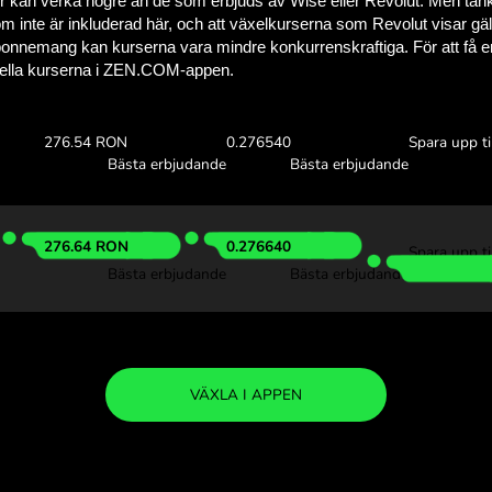
Se hur mycket du
med ZEN.C
Ta del av växelkurserna ov
se hur mycket du sparar m
00 ZAR
Ta emot:
Växelkurs
276.12 RON
0.276126