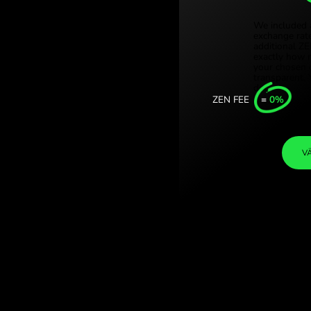
Türkiy
l leje rumuńskie.
Singap
 med ZEN.COM.
United
Intern