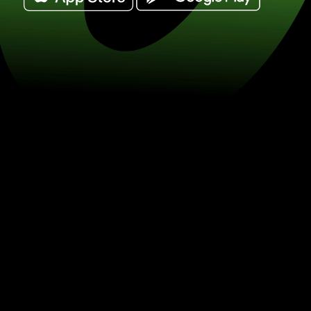
Växla randy południowoafrykańskie til
(ZAR / RON) Spara på valutaväxling