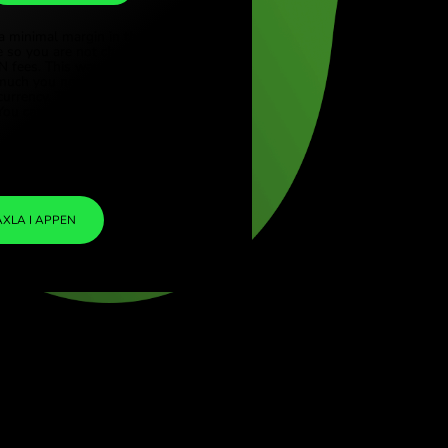
RON
e (Türkçe)
ore (English)
1
ZAR
=
 Kingdom (English)
0.276126
ational (English)
RON
We included a minimal margin in the
exchange rate so you are not charged any
additional ZEN fees. This way, you know
exactly how much you need to exchange into
your chosen currency. The margin is fixed and
transparent. You can check it in the pricing
doc.
ZEN FEE
=
0%
VÄXLA I APPEN