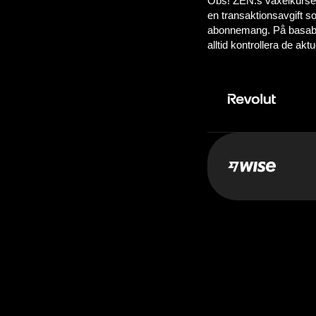
Betala:
10