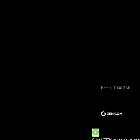
Upp
Pris på randy południowoafryka