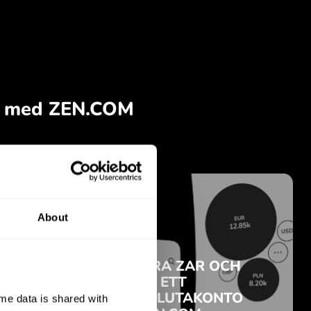
About
e data is shared with 