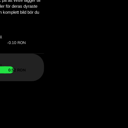
 sparar
OM
an för att
ed ZEN.COM.
:
Spara
Spara upp till