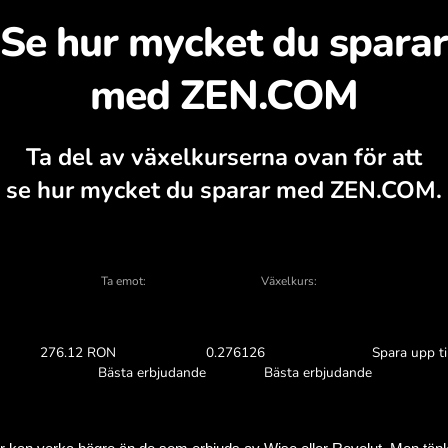
täck varför det är vär
ńskie, valutaberäknare, aktuella köp- och
VÄXLA I APPEN