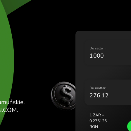
Lietuv
Magya
Malta 
Nederl
Norge
Polska
Y
Portug
D
SKIE
Român
N
Sloven
Sverig
Україн
D