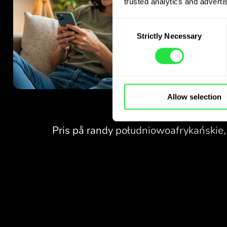
trusted analytics and advertis
Consent
Strictly Necessary
Selection
Allow selection
INGA AVGIFTER
FÖR VÄXLINGAR
PÅ HELGER.
Redan från start får du
INGA AVGIFTER
gratis tillgång till Pro-
abonnemanget - växla valutor
FÖR VÄXLINGAR
24/7
PÅ HELGER.
till förmånliga kurser, utan
dolda avgifter.