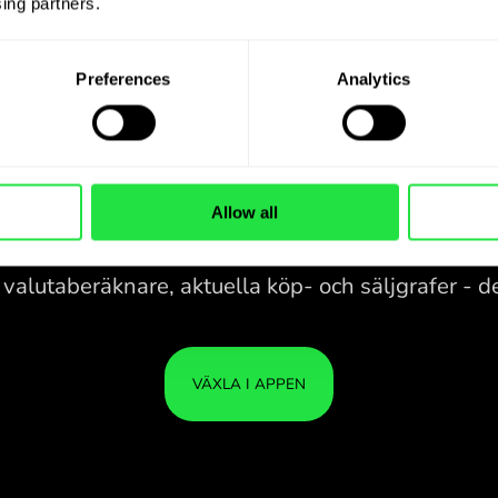
ing partners. 
Preferences
Analytics
Allow all
28 VALUTOR UNDER
KONTROLL
I EN BEKVÄM
APP.
be
28 VALUTOR UNDER
Köp ZAR, sälj RON och tvärtom
KONTROLL
DIN
med ett klick i ZEN.COM-appen.
I EN BEKVÄM
ÄR 
APP.