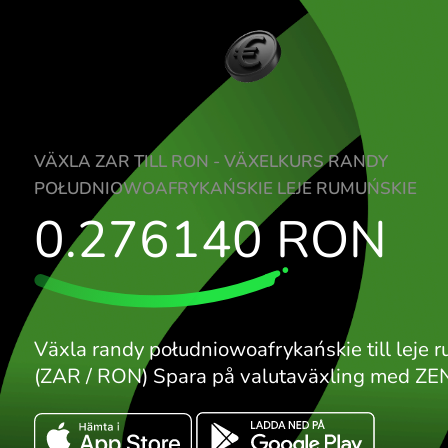
VÄXLA ZAR TILL RON - VÄXELKURS RAND
POŁUDNIOWOAFRYKAŃSKIE LEJE RUMUŃ
0.276140
RO