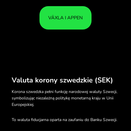
VÄXLA I APPEN
Valuta korony szwedzkie (SEK)
Korona szwedzka pełni funkcję narodowej waluty Szwecji,
symbolizując niezależną politykę monetarną kraju w Unii
Europejskiej.
To waluta fiducjarna oparta na zaufaniu do Banku Szwecji.