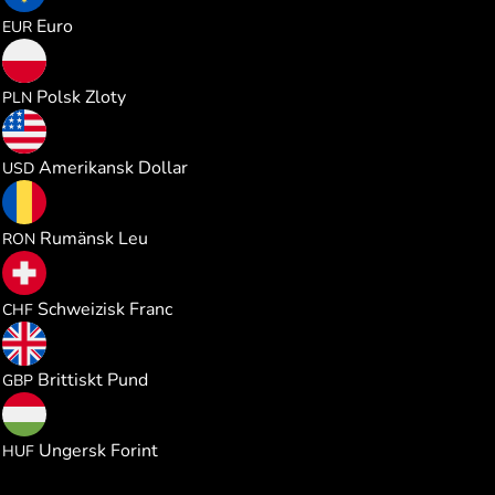
0.091052
Euro
EUR
0.391417
Polsk Zloty
PLN
0.105265
Amerikansk Dollar
USD
0.477515
Rumänsk Leu
RON
0.085057
Schweizisk Franc
CHF
0.078027
Brittiskt Pund
GBP
33.00996
Ungersk Forint
HUF