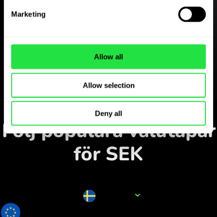
Ladda ner
Marketing
ZEN.COM-appen gratis
Ladda ner appen
Allow all
och registrera dig på några
minuter.
Allow selection
Växla i appen
Deny all
Följ populära valutapar
för SEK
Valutanamn
SEK