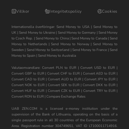
Villkor
Integritetspolicy
Cookies
Internationella överföringar:
Send Money to USA
|
Send Money to
UK
|
Send Money to Ukraine
|
Send Money to Germany
|
Send Money
to Czech Rep.
|
Send Money to China
|
Send Money to Canada
|
Send
Money to Netherlands
|
Send Money to Norway
|
Send Money to
Sweden
|
Send Money to Switzerland
|
Send Money to France
|
Send
Money to Spain
|
Send Money to Australia
Valutaomvandlare:
Convert PLN to EUR
|
Convert USD to EUR
|
Convert GBP to EUR
|
Convert CHF to EUR
|
Convert AED to EUR
|
Convert CAD to EUR
|
Convert AUD to EUR
|
Convert JPY to EUR
|
Convert NOK to EUR
|
Convert SEK to EUR
|
Convert DKK to EUR
|
Convert HUF to EUR
|
Convert CZK to EUR
|
Convert TRY to EUR
|
Convert RON to EUR
|
Compare Exchange Rates
UAB ZEN.COM is a licensed e-money institution under the
supervision of the Bank of Lithuania, operating on the basis of a
single passport rule in all 30 countries of the European Economic
Area. Registration number 304749651, VAT ID LT100011714916.