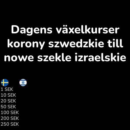
Dagens växelkurser
korony szwedzkie till
nowe szekle izraelskie
SEK
ILS
1 SEK
0.31
10 SEK
3.15
20 SEK
6.30
50 SEK
15.76
100 SEK
31.53
200 SEK
63.06
250 SEK
78.82