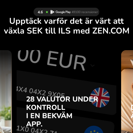
Upptäck varför det är värt att
växla SEK till ILS med ZEN.COM
R
28 VALUTOR UNDER
R
KONTROLL
.
I EN BEKVÄM
APP.
28 VALUTOR UNDER
u
o-
KONTROLL
Köp SEK, sälj ILS och tvärtom
r
I EN BEKVÄM
med ett klick i ZEN.COM-appen.
7
APP.
n