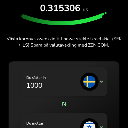
PROVA UTAN KOSTNAD
0.315306
España (Español)
ILS
Kort och abonnemang
Utvecklare
France (Français)
HJÄLPCENTER
Ireland (English)
Växla korony szwedzkie till nowe szekle izraelskie. (SEK
Italia (Italiano)
/ ILS) Spara på valutaväxling med ZEN.COM.
Κύπρος (Ελληνικά)
Lietuva (Lietuvių)
Magyarország (Magyar)
Du sätter in:
SEK
Malta (English)
Nederland (Nederlands)
Norge (Norsk bokmål)
Polska (Polski)
Du mottar:
ILS