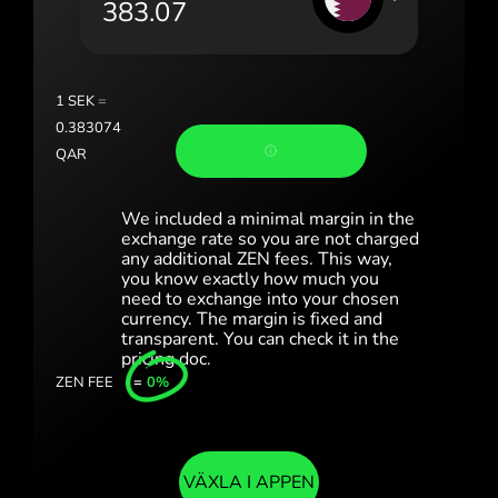
Portugal (Português)
România (Română)
Slovensko (Slovenčina)
1
SEK
=
0.383074
Sverige (Svenska)
QAR
Україна (Українська)
We included a minimal margin in the
Türkiye (Türkçe)
exchange rate so you are not charged
any additional ZEN fees. This way,
you know exactly how much you
Singapore (English)
need to exchange into your chosen
currency. The margin is fixed and
United Kingdom (English)
transparent. You can check it in the
pricing doc.
International (English)
ZEN FEE
=
0%
VÄXLA I APPEN