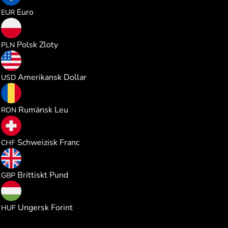
0.091061
Euro
EUR
0.391079
Polsk Zloty
PLN
0.105265
Amerikansk Dollar
USD
0.477515
Rumänsk Leu
RON
0.085057
Schweizisk Franc
CHF
0.078027
Brittiskt Pund
GBP
33.03995
Ungersk Forint
HUF