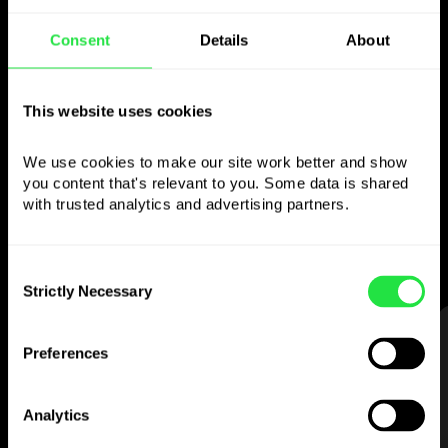
Consent
Details
About
Använd den valda
valutan
This website uses cookies
som du vill
We use cookies to make our site work better and show 
you content that's relevant to you. Some data is shared 
Skicka pengar utomlands,
with trusted analytics and advertising partners. 
ta ut från bankomater utan
provision, betala med flervalutakortet
— enkelt och stressfritt.
Consent
Strictly Necessary
Selection
STEG 1
Preferences
Analytics