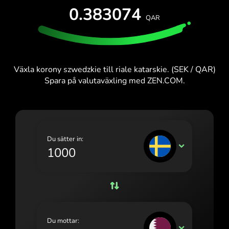
PROVA UTAN KOSTNAD
0.383074
España (Español)
QAR
Kort och abonnemang
Utvecklare
France (Français)
HJÄLPCENTER
Ireland (English)
Växla korony szwedzkie till riale katarskie. (SEK / QAR)
Italia (Italiano)
Spara på valutaväxling med ZEN.COM.
Κύπρος (Ελληνικά)
Lietuva (Lietuvių)
Magyarország (Magyar)
Du sätter in:
SEK
Malta (English)
Nederland (Nederlands)
Norge (Norsk bokmål)
Polska (Polski)
Du mottar:
QAR