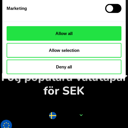
Ladda ner
Marketing
ZEN.COM-appen gratis
Ladda ner appen
Allow all
och registrera dig på några
minuter.
Allow selection
Växla i appen
Deny all
Följ populära valutapar
för SEK
Valutanamn
SEK