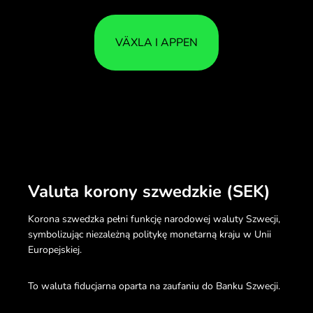
VÄXLA I APPEN
Valuta korony szwedzkie (SEK)
Korona szwedzka pełni funkcję narodowej waluty Szwecji,
symbolizując niezależną politykę monetarną kraju w Unii
Europejskiej.
To waluta fiducjarna oparta na zaufaniu do Banku Szwecji.