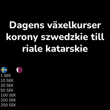
Dagens växelkurser
korony szwedzkie till
riale katarskie
SEK
QAR
1 SEK
0.38
10 SEK
3.83
20 SEK
7.66
50 SEK
19.15
100 SEK
38.30
200 SEK
76.61
250 SEK
95.76