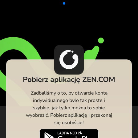
Pobierz aplikację ZEN.COM
Zadbaliśmy o to, by otwarcie konta
indywidualnego było tak proste i
szybkie, jak tylko można to sobie
wyobrazić. Pobierz aplikację i przekonaj
się osobiście!