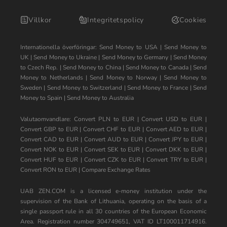
Villkor
Integritetspolicy
Cookies
Internationella överföringar:
Send Money to USA
|
Send Money to
UK
|
Send Money to Ukraine
|
Send Money to Germany
|
Send Money
to Czech Rep.
|
Send Money to China
|
Send Money to Canada
|
Send
Money to Netherlands
|
Send Money to Norway
|
Send Money to
Sweden
|
Send Money to Switzerland
|
Send Money to France
|
Send
Money to Spain
|
Send Money to Australia
Valutaomvandlare:
Convert PLN to EUR
|
Convert USD to EUR
|
Convert GBP to EUR
|
Convert CHF to EUR
|
Convert AED to EUR
|
Convert CAD to EUR
|
Convert AUD to EUR
|
Convert JPY to EUR
|
Convert NOK to EUR
|
Convert SEK to EUR
|
Convert DKK to EUR
|
Convert HUF to EUR
|
Convert CZK to EUR
|
Convert TRY to EUR
|
Convert RON to EUR
|
Compare Exchange Rates
UAB ZEN.COM is a licensed e-money institution under the
supervision of the Bank of Lithuania, operating on the basis of a
single passport rule in all 30 countries of the European Economic
Area. Registration number 304749651, VAT ID LT100011714916.