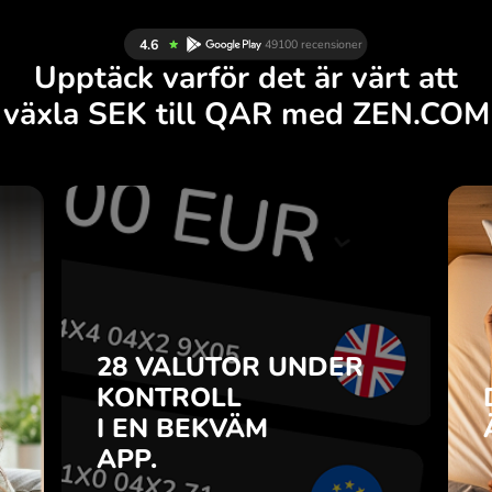
Upptäck varför det är värt att
växla SEK till QAR med ZEN.COM
R
28 VALUTOR UNDER
R
KONTROLL
.
I EN BEKVÄM
APP.
28 VALUTOR UNDER
u
o-
KONTROLL
Köp SEK, sälj QAR och tvärtom
r
I EN BEKVÄM
med ett klick i ZEN.COM-appen.
7
APP.
n