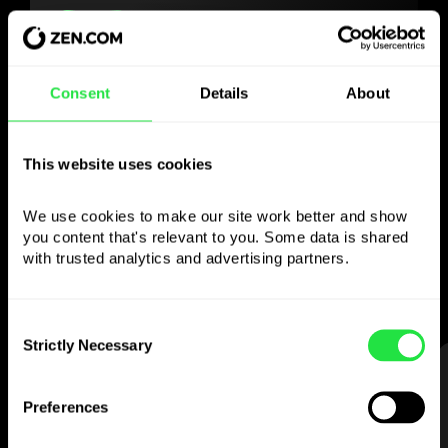
Folosiți valuta aleasă
Consent
Details
About
așa cum doriți
This website uses cookies
Trimiteți bani în străinătate,
We use cookies to make our site work better and show 
retrageți de la bancomate fără
you content that's relevant to you. Some data is shared 
comision, plătiți cu cardul multi-valutar
with trusted analytics and advertising partners. 
— simplu și fără stres.
Consent
Strictly Necessary
Selection
PASUL 1
Preferences