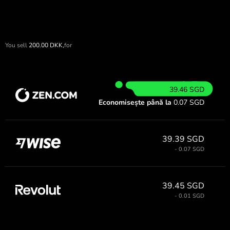
You sell
200.00
DKK,
for
39.46 SGD
Economisește până la
0.07 SGD
39.39 SGD
- 0.07 SGD
39.45 SGD
- 0.01 SGD