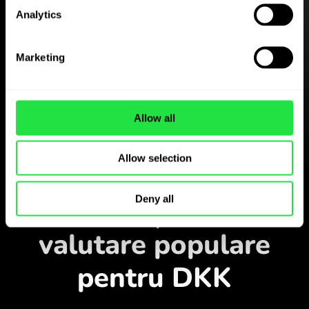
Analytics
Descărcați gratuit
Marketing
aplicația ZEN.COM
Descărcați aplicația
și înregistrați-vă în câteva
Allow all
minute.
Allow selection
Schimbați în aplicație
Deny all
Monitorizați perechile
valutare populare
pentru DKK