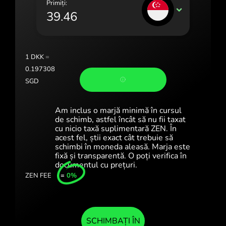
Primiți:
Portugal (Português)
SGD
România (Română)
Slovensko (Slovenčina)
1
DKK
=
Sverige (Svenska)
0.197308
SGD
Україна (Українська)
Türkiye (Türkçe)
Am inclus o marjă minimă în cursul
de schimb, astfel încât să nu fii taxat
Singapore (English)
cu nicio taxă suplimentară ZEN. În
acest fel, știi exact cât trebuie să
schimbi în moneda aleasă. Marja este
United Kingdom (English)
fixă și transparentă. O poți verifica în
documentul cu prețuri.
International (English)
ZEN FEE
=
0%
SCHIMBAȚI ÎN