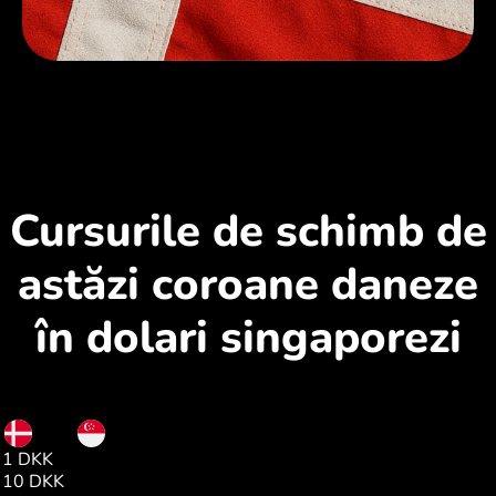
Cursurile de schimb de
astăzi coroane daneze
în dolari singaporezi
DKK
SGD
1 DKK
0.19
10 DKK
1.97