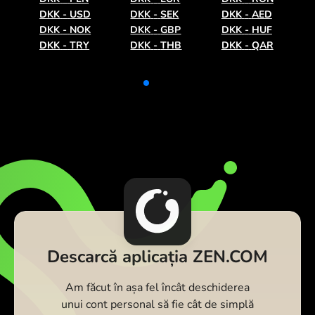
DKK
-
USD
DKK
-
SEK
DKK
-
AED
DKK
-
NOK
DKK
-
GBP
DKK
-
HUF
DKK
-
TRY
DKK
-
THB
DKK
-
QAR
Descarcă aplicația ZEN.COM
Am făcut în așa fel încât deschiderea
unui cont personal să fie cât de simplă