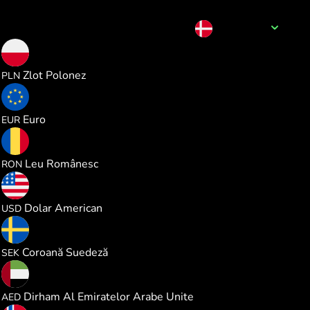
Numele valutei
DKK
0.573531
Zlot Polonez
PLN
0.133542
Euro
EUR
0.699942
Leu Românesc
RON
0.154375
Dolar American
USD
1.462869
Coroană Suedeză
SEK
0.566659
Dirham Al Emiratelor Arabe Unite
AED