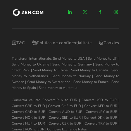
T&C
Politica de confidențialitate
Cookies
Transferuri internaționale:
Send Money to USA
|
Send Money to UK
|
Send Money to Ukraine
|
Send Money to Germany
|
Send Money to
Czech Rep.
|
Send Money to China
|
Send Money to Canada
|
Send
Money to Netherlands
|
Send Money to Norway
|
Send Money to
Sweden
|
Send Money to Switzerland
|
Send Money to France
|
Send
Money to Spain
|
Send Money to Australia
Convertor valutar:
Convert PLN to EUR
|
Convert USD to EUR
|
Convert GBP to EUR
|
Convert CHF to EUR
|
Convert AED to EUR
|
Convert CAD to EUR
|
Convert AUD to EUR
|
Convert JPY to EUR
|
Convert NOK to EUR
|
Convert SEK to EUR
|
Convert DKK to EUR
|
Convert HUF to EUR
|
Convert CZK to EUR
|
Convert TRY to EUR
|
Convert RON to EUR
|
Compare Exchange Rates