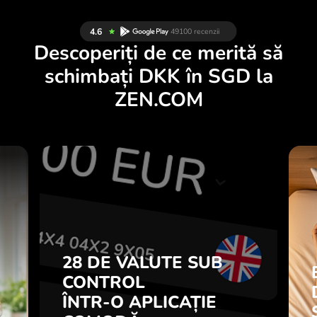
Descoperiți de ce merită să
schimbați DKK în SGD la
ZEN.COM
E
28 DE VALUTE SUB
I
CONTROL
.
ÎNTR-O APLICAȚIE
COMODĂ.
28 DE VALUTE SUB
i
l
CONTROL
Cumpărați DKK, vindeți SGD și
7
ÎNTR-O APLICAȚIE
invers cu un singur clic în
ă
aplicația ZEN.COM.