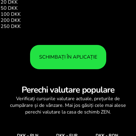
20 DKK
3.94
50 DKK
9.86
100 DKK
19.73
200 DKK
39.46
250 DKK
49.32
SCHIMBAȚI ÎN APLICAȚIE
Perechi valutare populare
Verificați
cursurile valutare
actuale, prețurile de
cumpărare și de vânzare. Mai jos găsiți cele mai alese
perechi valutare la casa de schimb ZEN.
DKK
-
PLN
DKK
-
EUR
DKK
-
RON