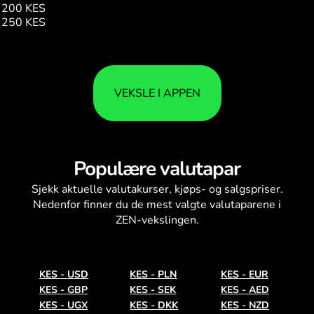
200 KES
1.13
250 KES
1.41
VEKSLE I APPEN
Populære valutapar
Sjekk aktuelle
valutakurser
, kjøps- og salgspriser.
Nedenfor finner du de mest valgte valutaparene i
ZEN-vekslingen.
KES
-
USD
KES
-
PLN
KES
-
EUR
KES
-
GBP
KES
-
SEK
KES
-
AED
KES
-
UGX
KES
-
DKK
KES
-
NZD