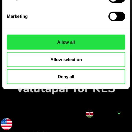
Last ned
ZEN.COM-appen gratis
Marketing
Last ned appen
og registrer deg på få
minutter.
Allow all
Veksle i appen
Allow selection
Følg populære
Deny all
valutapar for KES
Valutanavn
KES
0.007645