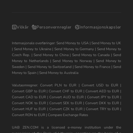
Vilkår
Personvernregler
Informasjonskapsler
Internasjonale overføringer:
Send Money to USA
|
Send Money to UK
|
Send Money to Ukraine
|
Send Money to Germany
|
Send Money to
Czech Rep.
|
Send Money to China
|
Send Money to Canada
|
Send
Money to Netherlands
|
Send Money to Norway
|
Send Money to
Sweden
|
Send Money to Switzerland
|
Send Money to France
|
Send
Money to Spain
|
Send Money to Australia
Valutaomregner:
Convert PLN to EUR
|
Convert USD to EUR
|
Convert GBP to EUR
|
Convert CHF to EUR
|
Convert AED to EUR
|
Convert CAD to EUR
|
Convert AUD to EUR
|
Convert JPY to EUR
|
Convert NOK to EUR
|
Convert SEK to EUR
|
Convert DKK to EUR
|
Convert HUF to EUR
|
Convert CZK to EUR
|
Convert TRY to EUR
|
Convert RON to EUR
|
Compare Exchange Rates
UAB ZEN.COM is a licensed e-money institution under the