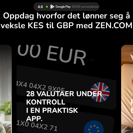
Oppdag hvorfor det lønner seg å
veksle KES til GBP med ZEN.COM
R
28 VALUTAER UNDER
G
KONTROLL
.
I EN PRAKTISK
APP.
28 VALUTAER UNDER
du
o-
KONTROLL
Kjøp KES, selg GBP og
a
I EN PRAKTISK
omvendt med ett klikk i
7
ZEN.COM-appen.
APP.
n
.