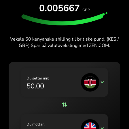
TEST GRATIS
0.005667
España (Español)
GBP
Kort og planer
Utviklere
France (Français)
HJELPESENTER
Ireland (English)
Veksle 50 kenyanske shilling til britiske pund. (KES /
Italia (Italiano)
GBP) Spar på valutaveksling med ZEN.COM.
Κύπρος (Ελληνικά)
Lietuva (Lietuvių)
Magyarország (Magyar)
Du setter inn:
KES
Malta (English)
Nederland (Nederlands)
Norge (Norsk bokmål)
Polska (Polski)
Du mottar:
GBP