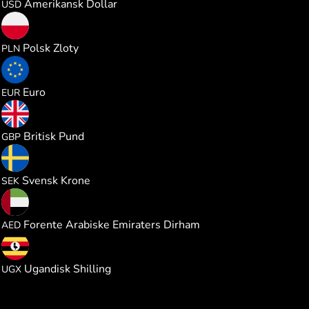
Amerikansk Dollar
USD
0.028402
Polsk Zloty
PLN
0.006613
Euro
EUR
0.005667
Britisk Pund
GBP
0.072479
Svensk Krone
SEK
0.028076
Forente Arabiske Emiraters Dirham
AED
28.10816
Ugandisk Shilling
UGX