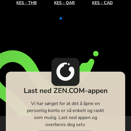
KES
-
THB
KES
-
QAR
KES
-
CAD
Last ned ZEN.COM-appen
Vi har sørget for at det å åpne en
personlig konto er så enkelt og raskt
som mulig. Last ned appen og
overbevis deg selv.