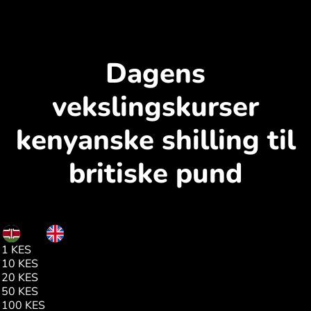
Dagens
vekslingskurser
kenyanske shilling til
britiske pund
KES
GBP
1 KES
0.00
10 KES
0.05
20 KES
0.11
50 KES
0.28
100 KES
0.56