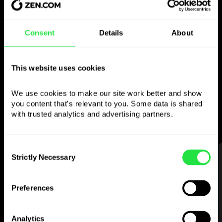
Bruk den valgte
Consent
Details
About
valutaen
som du vil
This website uses cookies
Send penger utenlands,
We use cookies to make our site work better and show 
ta ut fra minibanker uten
you content that's relevant to you. Some data is shared 
provisjon, betal med flervalutakortet
with trusted analytics and advertising partners. 
— enkelt og stressfritt.
Consent
Strictly Necessary
STEG 1
Selection
Preferences
Analytics