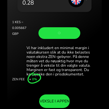
Portugal (Português)
România (Română)
Slovensko (Slovenčina)
1
KES
=
0.005667
Sverige (Svenska)
GBP
Україна (Українська)
Vi har inkludert en minimal margin i
Türkiye (Türkçe)
valutakursen slik at du ikke belastes
noen ekstra ZEN-gebyrer. På denne
måten vet du nøyaktig hvor mye du
Singapore (English)
trenger å veksle til din valgte valuta.
Marginen er fast og transparent. Du
United Kingdom (English)
kan sjekke den i prisdokumentet.
ZEN FEE
=
0%
International (English)
VEKSLE I APPEN