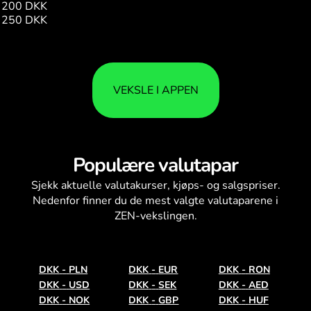
200 DKK
3920.34
250 DKK
4900.42
VEKSLE I APPEN
Populære valutapar
Sjekk aktuelle
valutakurser
, kjøps- og salgspriser.
Nedenfor finner du de mest valgte valutaparene i
ZEN-vekslingen.
DKK
-
PLN
DKK
-
EUR
DKK
-
RON
DKK
-
USD
DKK
-
SEK
DKK
-
AED
DKK
-
NOK
DKK
-
GBP
DKK
-
HUF