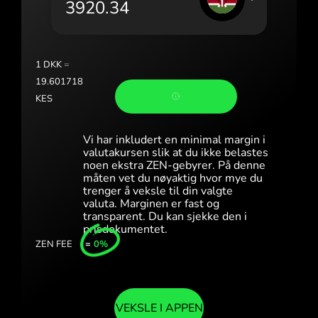
Portugal (Português)
România (Română)
Slovensko (Slovenčina)
1
DKK
=
19.601718
Sverige (Svenska)
KES
Україна (Українська)
Vi har inkludert en minimal margin i
Türkiye (Türkçe)
valutakursen slik at du ikke belastes
noen ekstra ZEN-gebyrer. På denne
måten vet du nøyaktig hvor mye du
Singapore (English)
trenger å veksle til din valgte
valuta. Marginen er fast og
United Kingdom (English)
transparent. Du kan sjekke den i
prisdokumentet.
International (English)
ZEN FEE
=
0%
VEKSLE I APPEN