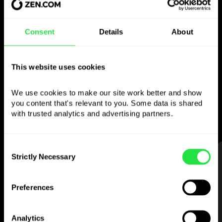
Bruk den valgte
Consent
Details
About
valutaen
som du vil
This website uses cookies
Send penger utenlands,
We use cookies to make our site work better and show 
ta ut fra minibanker uten
you content that's relevant to you. Some data is shared 
provisjon, betal med flervalutakortet
with trusted analytics and advertising partners. 
— enkelt og stressfritt.
Consent
STEG 1
Strictly Necessary
Selection
Preferences
Analytics