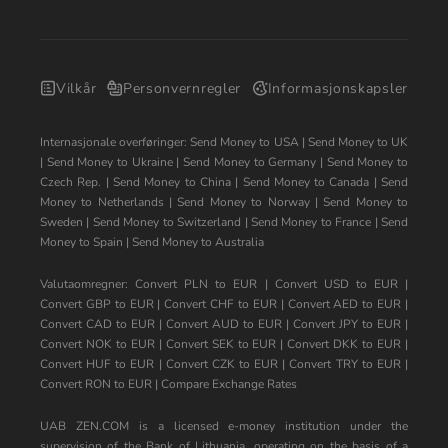
Vilkår
Personvernregler
Informasjonskapsler
Internasjonale overføringer:
Send Money to USA
|
Send Money to UK
|
Send Money to Ukraine
|
Send Money to Germany
|
Send Money to
Czech Rep.
|
Send Money to China
|
Send Money to Canada
|
Send
Money to Netherlands
|
Send Money to Norway
|
Send Money to
Sweden
|
Send Money to Switzerland
|
Send Money to France
|
Send
Money to Spain
|
Send Money to Australia
Valutaomregner:
Convert PLN to EUR
|
Convert USD to EUR
|
Convert GBP to EUR
|
Convert CHF to EUR
|
Convert AED to EUR
|
Convert CAD to EUR
|
Convert AUD to EUR
|
Convert JPY to EUR
|
Convert NOK to EUR
|
Convert SEK to EUR
|
Convert DKK to EUR
|
Convert HUF to EUR
|
Convert CZK to EUR
|
Convert TRY to EUR
|
Convert RON to EUR
|
Compare Exchange Rates
UAB ZEN.COM is a licensed e-money institution under the
supervision of the Bank of Lithuania, operating on the basis of a