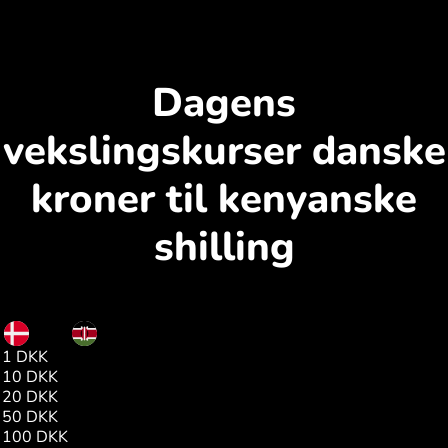
Dagens
vekslingskurser danske
kroner til kenyanske
shilling
DKK
KES
1 DKK
19.60
10 DKK
196.01
20 DKK
392.03
50 DKK
980.08
100 DKK
1960.17