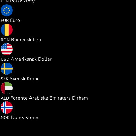
Polsk Zloty
PLN
0.133554
Euro
EUR
0.699942
Rumensk Leu
RON
0.154375
Amerikansk Dollar
USD
1.462869
Svensk Krone
SEK
0.566659
Forente Arabiske Emiraters Dirham
AED
1.467741
Norsk Krone
NOK