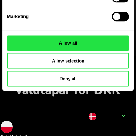
Last ned
ZEN.COM-appen gratis
Marketing
Last ned appen
og registrer deg på få
minutter.
Allow all
Veksle i appen
Allow selection
Følg populære
Deny all
valutapar for DKK
Valutanavn
DKK
0.573531