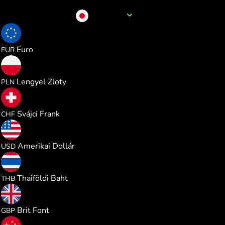
A pénznem neve
JPY
0.005440
Euro
EUR
0.023386
Lengyel Zloty
PLN
0.005083
Svájci Frank
CHF
0.006289
Amerikai Dollár
USD
0.207613
Thaiföldi Baht
THB
0.004662
Brit Font
GBP