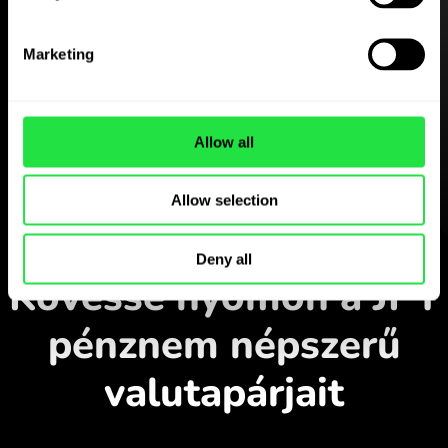
Töltse le a
Marketing
ZEN.COM alkalmazást
ingyen
Allow all
Töltse le az alkalmazást
és regisztráljon néhány perc
Allow selection
alatt.
Átváltás az alkalmazásban
Deny all
Kövesse nyomon a JPY
pénznem népszerű
valutapárjait