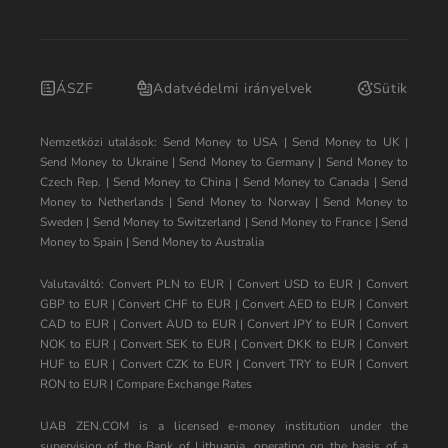
ÁSZF
Adatvédelmi irányelvek
Sütik
Nemzetközi utalások:
Send Money to USA
|
Send Money to UK
|
Send Money to Ukraine
|
Send Money to Germany
|
Send Money to
Czech Rep.
|
Send Money to China
|
Send Money to Canada
|
Send
Money to Netherlands
|
Send Money to Norway
|
Send Money to
Sweden
|
Send Money to Switzerland
|
Send Money to France
|
Send
Money to Spain
|
Send Money to Australia
Valutaváltó:
Convert PLN to EUR
|
Convert USD to EUR
|
Convert
GBP to EUR
|
Convert CHF to EUR
|
Convert AED to EUR
|
Convert
CAD to EUR
|
Convert AUD to EUR
|
Convert JPY to EUR
|
Convert
NOK to EUR
|
Convert SEK to EUR
|
Convert DKK to EUR
|
Convert
HUF to EUR
|
Convert CZK to EUR
|
Convert TRY to EUR
|
Convert
RON to EUR
|
Compare Exchange Rates
UAB ZEN.COM is a licensed e-money institution under the
supervision of the Bank of Lithuania, operating on the basis of a