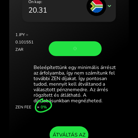
Ön kap:
Portugal (Português)
ZAR
România (Română)
Slovensko (Slovenčina)
1
JPY
=
Sverige (Svenska)
0.101551
ZAR
Україна (Українська)
Türkiye (Türkçe)
Beleépítettünk egy minimális árrészt
az árfolyamba, így nem számítunk fel
Singapore (English)
további ZEN díjakat. Így pontosan
tudod, mennyit kell átváltanod a
választott pénznemedre. Az árrés
United Kingdom (English)
rögzített és átlátható. A
díjszabásunkban megnézheted.
International (English)
ZEN FEE
=
0%
ÁTVÁLTÁS AZ