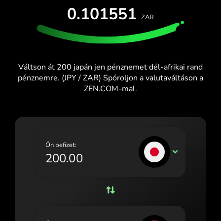
INGYENES KIPRÓBÁLÁS
0.101551
España (Español)
ZAR
Kártyák és csomagok
Fejlesztők
France (Français)
SÚGÓKÖZPONT
Ireland (English)
Váltson át 200 japán jen pénznemet dél-afrikai rand
Italia (Italiano)
pénznemre. (JPY / ZAR) Spóroljon a valutaváltáson a
ZEN.COM-mal.
Κύπρος (Ελληνικά)
Lietuva (Lietuvių)
Magyarország (Magyar)
Ön befizet:
Malta (English)
JPY
Nederland (Nederlands)
Norge (Norsk bokmål)
Polska (Polski)