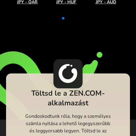
JPY
-
QAR
JPY
-
HUF
JPY
-
AUD
Töltsd le a ZEN.COM-
alkalmazást
Gondoskodtunk róla, hogy a személyes
számla nyitása a lehető legegyszerűbb
és leggyorsabb legyen. Töltsd le az