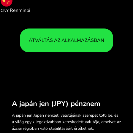
0.042435
Renminbi
CNY
ÁTVÁLTÁS AZ ALKALMAZÁSBAN
A japán jen (JPY) pénznem
A japán jen Japán nemzeti valutájának szerepét tölti be, és
a világ egyik legaktívabban kereskedett valutája, amelyet az
ázsiai régióban való stabilitásáért értékelnek.