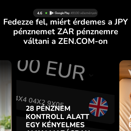
Fedezze fel, miért érdemes a JPY
pénznemet ZAR pénznemre
váltani a ZEN.COM-on
S
28 PÉNZNEM
N
KONTROLL ALATT
.
EGY KÉNYELMES
ALKALMAZÁSBAN.
28 PÉNZNEM
l
p
KONTROLL ALATT
Vásároljon JPY pénznemet,
n
EGY KÉNYELMES
adjon el ZAR pénznemet és
7
fordítva egyetlen kattintással a