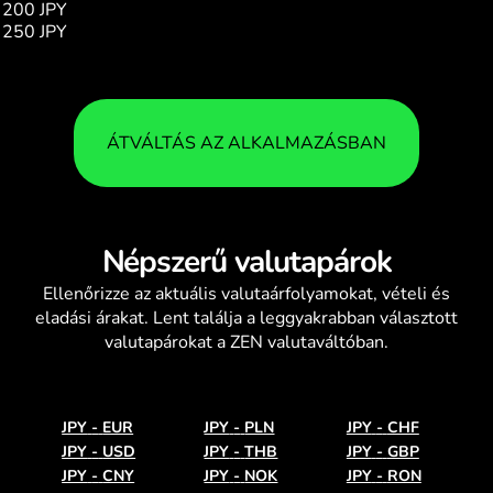
200 JPY
20.31
250 JPY
25.38
ÁTVÁLTÁS AZ ALKALMAZÁSBAN
Népszerű valutapárok
Ellenőrizze az aktuális
valutaárfolyamokat
, vételi és
eladási árakat. Lent találja a leggyakrabban választott
valutapárokat a ZEN valutaváltóban.
JPY
-
EUR
JPY
-
PLN
JPY
-
CHF
JPY
-
USD
JPY
-
THB
JPY
-
GBP
JPY
-
CNY
JPY
-
NOK
JPY
-
RON