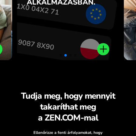
ALKALMAZÁSBAN.
t
ZEN.COM alkalmazásban.
l.
Tudja meg, hogy mennyit
takaríthat meg
a ZEN.COM-mal
Ellenőrizze a fenti árfolyamokat, hogy