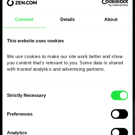
Consent
Details
About
Használja a választott
pénznemet
This website uses cookies
ahogy szeretné
We use cookies to make our site work better and show 
you content that's relevant to you. Some data is shared 
Küldjön pénzt külföldre,
with trusted analytics and advertising partners. 
vegyen fel ATM-ből
jutalék nélkül, fizessen többdevizás
kártyával
Consent
Strictly Necessary
— egyszerűen és stresszmentesen.
Selection
LÉPÉS 1
Preferences
Analytics