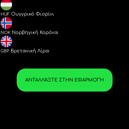
220.70482
Ουγγρικό Φιορίνι
HUF
6.711327
Νορβηγική Κορόνα
NOK
0.523023
Βρετανική Λίρα
GBP
ΑΝΤΑΛΛΆΞΤΕ ΣΤΗΝ ΕΦΑΡΜΟΓΉ