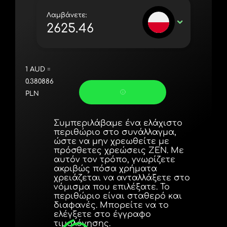
Portugal (Português)
Λαμβάνετε:
PLN
România (Română)
Slovensko (Slovenčina)
Sverige (Svenska)
1
AUD
=
0.380886
Україна (Українська)
PLN
Türkiye (Türkçe)
Συμπεριλάβαμε ένα ελάχιστο
Singapore (English)
περιθώριο στο συνάλλαγμα,
ώστε να μην χρεωθείτε με
United Kingdom (English)
πρόσθετες χρεώσεις ZEN. Με
αυτόν τον τρόπο, γνωρίζετε
International (English)
ακριβώς πόσα χρήματα
χρειάζεται να ανταλλάξετε στο
νόμισμα που επιλέξατε. Το
περιθώριο είναι σταθερό και
διαφανές. Μπορείτε να το
ελέγξετε στο έγγραφο
τιμολόγησης.