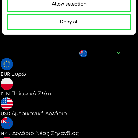
Allow selection
δημοφιλή ζεύγη
νομισμάτων για AUD
Deny all
Όνομα νομίσματος
AUD
0.610571
Ευρώ
EUR
2.624191
Πολωνικό Ζλότι
PLN
0.705994
Αμερικανικό Δολάριο
USD
1.197468
Δολάριο Νέας Ζηλανδίας
NZD