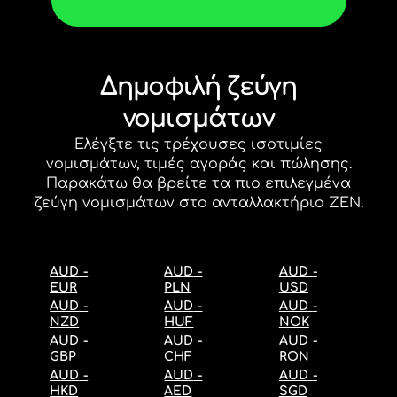
Δημοφιλή ζεύγη
νομισμάτων
Ελέγξτε τις τρέχουσες
ισοτιμίες
νομισμάτων
, τιμές αγοράς και πώλησης.
Παρακάτω θα βρείτε τα πιο επιλεγμένα
ζεύγη νομισμάτων στο ανταλλακτήριο ZEN.
AUD
-
AUD
-
AUD
-
EUR
PLN
USD
AUD
-
AUD
-
AUD
-
NZD
HUF
NOK
AUD
-
AUD
-
AUD
-
GBP
CHF
RON
AUD
-
AUD
-
AUD
-
HKD
AED
SGD