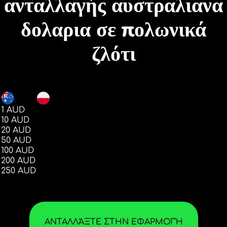
ανταλλαγής αυστραλιανα
δολαρια σε πολωνικά
ζλότι
AUD
PLN
1 AUD
2.62
10 AUD
26.25
20 AUD
52.50
50 AUD
131.26
100 AUD
262.52
200 AUD
525.06
250 AUD
656.30
ΑΝΤΑΛΛΆΞΤΕ ΣΤΗΝ ΕΦΑΡΜΟΓΉ