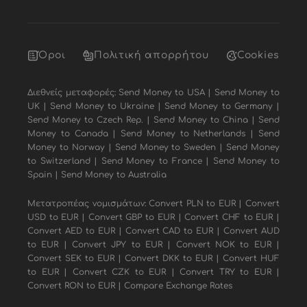
Όροι
Πολιτική απορρήτου
Cookies
Διεθνείς μεταφορές:
Send Money to USA
|
Send Money to
UK
|
Send Money to Ukraine
|
Send Money to Germany
|
Send Money to Czech Rep.
|
Send Money to China
|
Send
Money to Canada
|
Send Money to Netherlands
|
Send
Money to Norway
|
Send Money to Sweden
|
Send Money
to Switzerland
|
Send Money to France
|
Send Money to
Spain
|
Send Money to Australia
Μετατροπέας νομισμάτων:
Convert PLN to EUR
|
Convert
USD to EUR
|
Convert GBP to EUR
|
Convert CHF to EUR
|
Convert AED to EUR
|
Convert CAD to EUR
|
Convert AUD
to EUR
|
Convert JPY to EUR
|
Convert NOK to EUR
|
Convert SEK to EUR
|
Convert DKK to EUR
|
Convert HUF
to EUR
|
Convert CZK to EUR
|
Convert TRY to EUR
|
Convert RON to EUR
|
Compare Exchange Rates