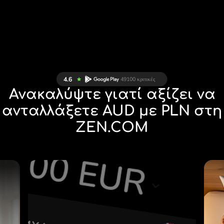
Ανακαλύψτε γιατί αξίζει να
ανταλλάξετε AUD με PLN στη
ZEN.COM
Σ
28 ΝΟΜΊΣΜΑΤΑ ΥΠΌ
Σ
ΈΛΕΓΧΟ
Α
ΣΕ ΜΙΑ ΒΟΛΙΚΉ