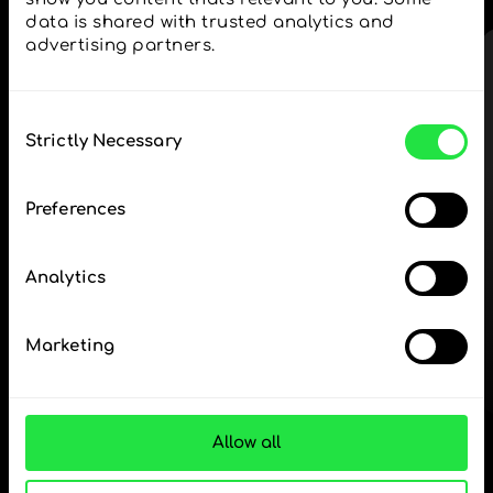
— απλά και χωρίς άγχος.
data is shared with trusted analytics and 
advertising partners. 
ΒΗΜΑ 1
Consent
Strictly Necessary
Selection
Κατεβάστε δωρεάν
Preferences
την εφαρμογή ZEN.COM
Analytics
Κατεβάστε την
εφαρμογή
Marketing
και εγγραφείτε σε λίγα
λεπτά.
Ανταλλαγή στην εφαρμογή
Allow all
Παρακολουθήστε τα