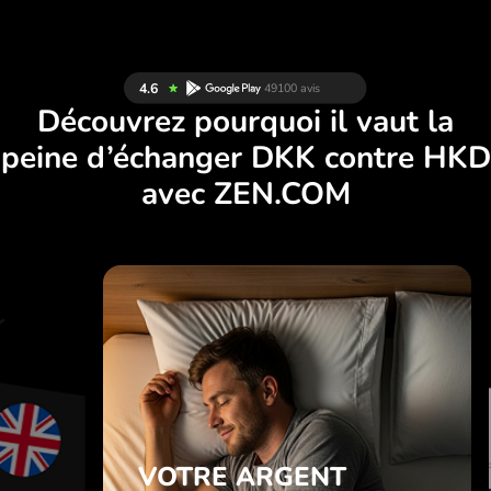
Découvrez pourquoi il vaut la
peine d’échanger DKK contre HKD
avec ZEN.COM
S
VOTRE ARGENT
E
EST EN SÉCURITÉ.
E
ZEN.COM protège vos
N
économies et votre
.
confidentialité.
VOTRE ARGENT