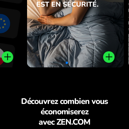
EST EN SÉCURITÉ.
t
En savoir plus
s
.
Découvrez combien vous
économiserez
avec ZEN.COM