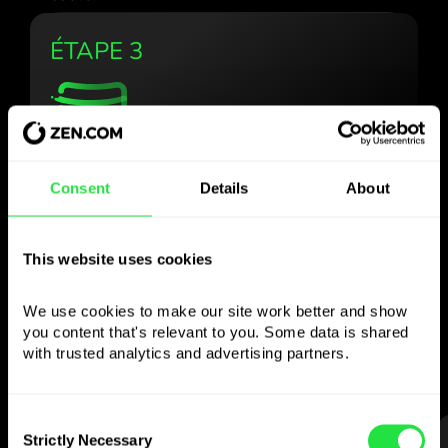
ÉTAPE 3
Utilisez la devise
Consent
Details
About
choisie
comme vous le
This website uses cookies
souhaitez
We use cookies to make our site work better and show 
you content that's relevant to you. Some data is shared 
Envoyez de l’argent à l’étranger,
with trusted analytics and advertising partners. 
retirez aux distributeurs sans
commission, payez avec la carte multi-
devises
Consent
— simple et sans stress.
Strictly Necessary
Selection