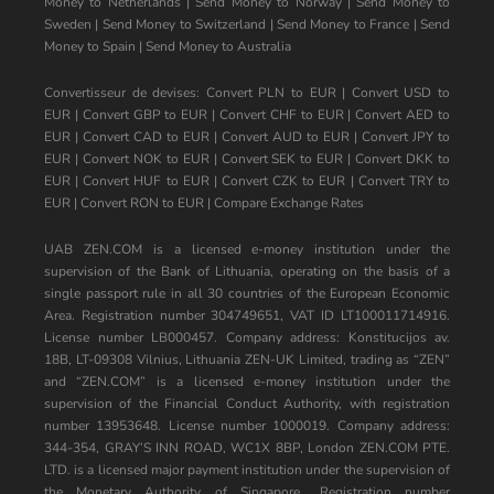
Money to Netherlands
|
Send Money to Norway
|
Send Money to
Sweden
|
Send Money to Switzerland
|
Send Money to France
|
Send
Money to Spain
|
Send Money to Australia
Convertisseur de devises:
Convert PLN to EUR
|
Convert USD to
EUR
|
Convert GBP to EUR
|
Convert CHF to EUR
|
Convert AED to
EUR
|
Convert CAD to EUR
|
Convert AUD to EUR
|
Convert JPY to
EUR
|
Convert NOK to EUR
|
Convert SEK to EUR
|
Convert DKK to
EUR
|
Convert HUF to EUR
|
Convert CZK to EUR
|
Convert TRY to
EUR
|
Convert RON to EUR
|
Compare Exchange Rates
UAB ZEN.COM is a licensed e-money institution under the
supervision of the Bank of Lithuania, operating on the basis of a
single passport rule in all 30 countries of the European Economic
Area. Registration number 304749651, VAT ID LT100011714916.
License number LB000457. Company address: Konstitucijos av.
18B, LT-09308 Vilnius, Lithuania ZEN-UK Limited, trading as “ZEN”
and “ZEN.COM” is a licensed e-money institution under the
supervision of the Financial Conduct Authority, with registration
number 13953648. License number 1000019. Company address:
344-354, GRAY’S INN ROAD, WC1X 8BP, London ZEN.COM PTE.
LTD. is a licensed major payment institution under the supervision of
the Monetary Authority of Singapore,. Registration number