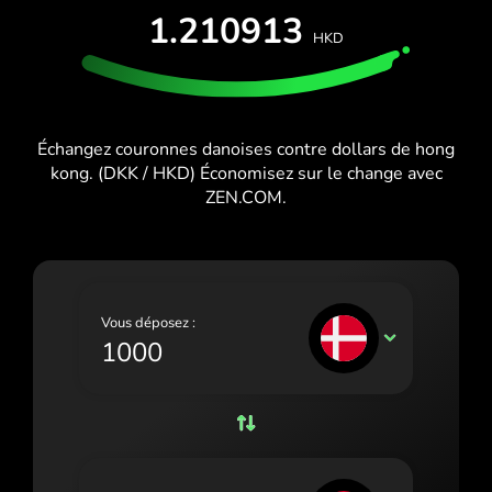
ESSAI GRATUIT
1.210913
España (Español)
HKD
Cartes et forfaits
Développeurs
France (Français)
CENTRE D'AIDE
Ireland (English)
Échangez couronnes danoises contre dollars de hong
Italia (Italiano)
kong. (DKK / HKD) Économisez sur le change avec
ZEN.COM.
Κύπρος (Ελληνικά)
Lietuva (Lietuvių)
Magyarország (Magyar)
Vous déposez :
Malta (English)
DKK
Nederland (Nederlands)
Norge (Norsk bokmål)
Polska (Polski)