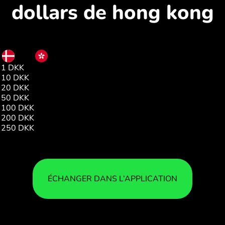
dollars de hong kong
DKK
HKD
1 DKK
1.21
10 DKK
12.10
20 DKK
24.21
50 DKK
60.54
100 DKK
121.09
200 DKK
242.18
250 DKK
302.72
ÉCHANGER DANS L’APPLICATION