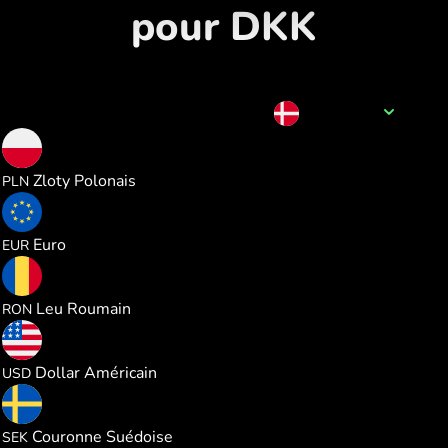
pour DKK
Nom de la devise
DKK
0.573531
Zloty Polonais
PLN
0.133577
Euro
EUR
0.699942
Leu Roumain
RON
0.154375
Dollar Américain
USD
1.462869
Couronne Suédoise
SEK