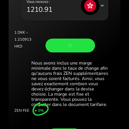
Vous recevez :
Portugal (Português)
HKD
România (Română)
Slovensko (Slovenčina)
1
DKK
=
Sverige (Svenska)
1.210913
HKD
Україна (Українська)
Türkiye (Türkçe)
Nous avons inclus une marge
minimale dans le taux de change afin
Singapore (English)
qu'aucuns frais ZEN supplémentaires
ne vous soient facturés. Ainsi, vous
savez exactement combien vous
United Kingdom (English)
devez échanger dans la devise
choisie. La marge est fixe et
International (English)
transparente. Vous pouvez la
consulter dans le document tarifaire.
ZEN FEE
=
0%