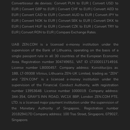
Convertisseur de devises:
Convert PLN to EUR
|
Convert USD to
EUR
|
Convert GBP to EUR
|
Convert CHF to EUR
|
Convert AED to
EUR
|
Convert CAD to EUR
|
Convert AUD to EUR
|
Convert JPY to
EUR
|
Convert NOK to EUR
|
Convert SEK to EUR
|
Convert DKK to
EUR
|
Convert HUF to EUR
|
Convert CZK to EUR
|
Convert TRY to
EUR
|
Convert RON to EUR
|
Compare Exchange Rates
UAB ZEN.COM is a licensed e-money institution under the
supervision of the Bank of Lithuania, operating on the basis of a
single passport rule in all 30 countries of the European Economic
Area. Registration number 304749651, VAT ID LT100011714916.
License number LB000457. Company address: Konstitucijos av.
18B, LT-09308 Vilnius, Lithuania ZEN-UK Limited, trading as “ZEN”
and “ZEN.COM” is a licensed e-money institution under the
supervision of the Financial Conduct Authority, with registration
number 13953648. License number 1000019. Company address:
344-354, GRAY’S INN ROAD, WC1X 8BP, London ZEN.COM PTE.
LTD. is a licensed major payment institution under the supervision of
the Monetary Authority of Singapore,. Registration number
201829417D Company address: 100 Tras Street, Singapore, 079027,
Singapore.