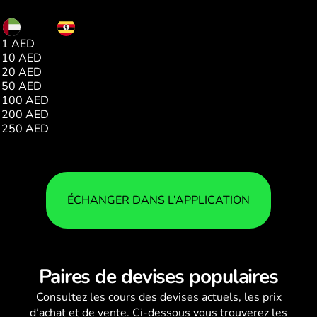
AED
UGX
1 AED
993.00
10 AED
9931.00
20 AED
19862.00
50 AED
49655.00
100 AED
99310.00
200 AED
198620.00
250 AED
248276.00
ÉCHANGER DANS L’APPLICATION
Paires de devises populaires
Consultez les
cours des devises
actuels, les prix
d’achat et de vente. Ci-dessous vous trouverez les