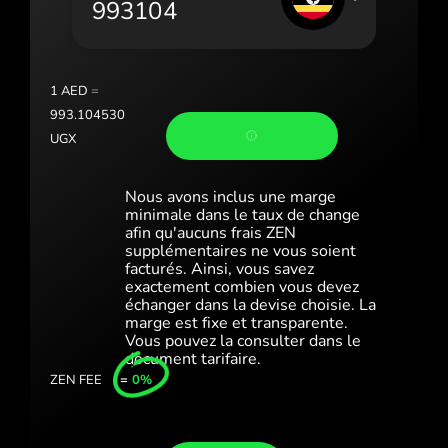
Portugal (Português)
România (Română)
Slovensko (Slovenčina)
1
AED
=
993.104530
Sverige (Svenska)
UGX
Україна (Українська)
Nous avons inclus une marge
Türkiye (Türkçe)
minimale dans le taux de change
afin qu'aucuns frais ZEN
supplémentaires ne vous soient
Singapore (English)
facturés. Ainsi, vous savez
exactement combien vous devez
United Kingdom (English)
échanger dans la devise choisie. La
marge est fixe et transparente.
International (English)
Vous pouvez la consulter dans le
document tarifaire.
ZEN FEE
=
0%