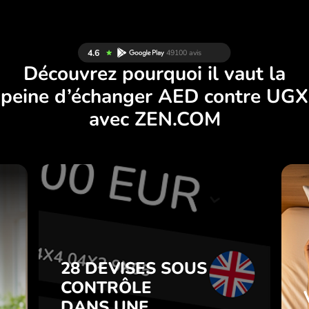
Découvrez pourquoi il vaut la
peine d’échanger AED contre UGX
avec ZEN.COM
S
28 DEVISES SOUS
S
CONTRÔLE
.
DANS UNE
APPLICATION
28 DEVISES SOUS
z
PRATIQUE.
CONTRÔLE
t
DANS UNE