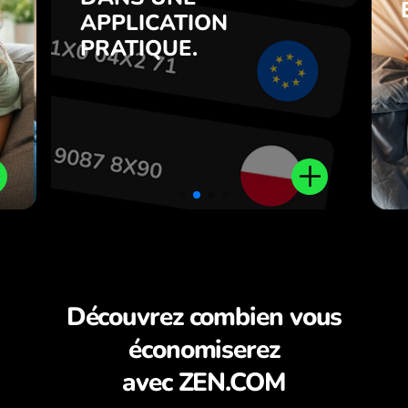
s
Achetez AED, vendez UGX et
APPLICATION
7
inversement en un clic dans
PRATIQUE.
,
l’application ZEN.COM.
.
Découvrez combien vous
économiserez
avec ZEN.COM