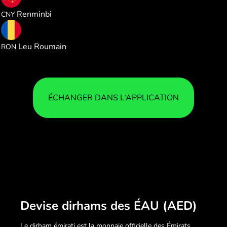
1.827090
Renminbi
CNY
1.228414
Leu Roumain
RON
ÉCHANGER DANS L’APPLICATION
Devise dirhams des ÉAU (AED)
Le dirham émirati est la monnaie officielle des Émirats