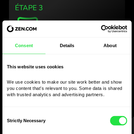
ÉTAPE 3
Utilisez la devise
Consent
Details
About
choisie
comme vous le
This website uses cookies
souhaitez
We use cookies to make our site work better and show 
you content that's relevant to you. Some data is shared 
with trusted analytics and advertising partners. 
Envoyez de l’argent à l’étranger,
retirez aux distributeurs sans
commission, payez avec la carte multi-
Consent
devises
Strictly Necessary
Selection
— simple et sans stress.
ÉTAPE 1