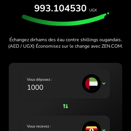
ESSAI GRATUIT
993.104530
España (Español)
UGX
Cartes et forfaits
Développeurs
France (Français)
CENTRE D'AIDE
Ireland (English)
Échangez dirhams des éau contre shillings ougandais.
Italia (Italiano)
(AED / UGX) Économisez sur le change avec ZEN.COM.
Κύπρος (Ελληνικά)
Lietuva (Lietuvių)
Magyarország (Magyar)
Vous déposez :
AED
Malta (English)
Nederland (Nederlands)
Norge (Norsk bokmål)
Polska (Polski)
Vous recevez :
UGX