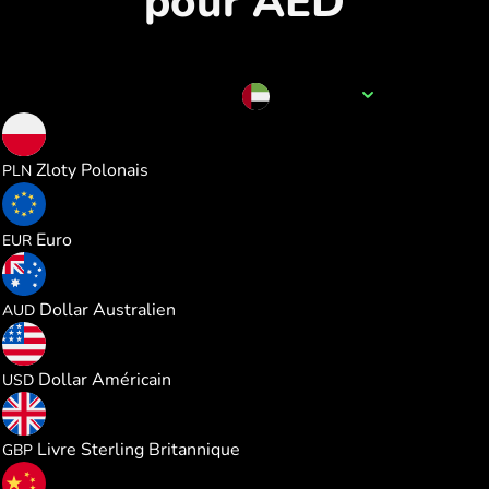
pour AED
Nom de la devise
AED
1.006056
Zloty Polonais
PLN
0.234233
Euro
EUR
0.383836
Dollar Australien
AUD
0.270796
Dollar Américain
USD
0.201089
Livre Sterling Britannique
GBP