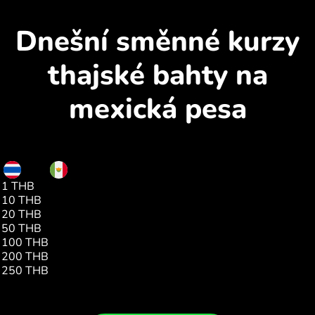
Dnešní směnné kurzy
thajské bahty na
mexická pesa
THB
MXN
1 THB
0.51
10 THB
5.14
20 THB
10.28
50 THB
25.70
100 THB
51.40
200 THB
102.81
250 THB
128.51