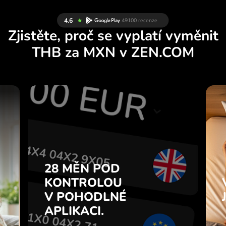
Zjistěte, proč se vyplatí vyměnit
THB za MXN v ZEN.COM
Y
28 MĚN POD
U
KONTROLOU
.
V POHODLNÉ
APLIKACI.
28 MĚN POD
e
u
KONTROLOU
Kupujte THB, prodávejte MXN a
7
V POHODLNÉ
naopak jedním kliknutím v
z
aplikaci ZEN.COM.
APLIKACI.
.