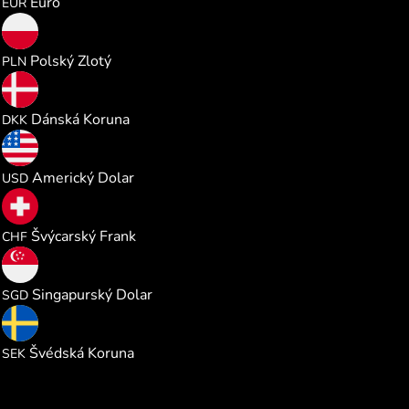
Euro
EUR
0.111581
Polský Zlotý
PLN
0.194101
Dánská Koruna
DKK
0.030012
Americký Dolar
USD
0.024244
Švýcarský Frank
CHF
0.038352
Singapurský Dolar
SGD
0.284279
Švédská Koruna
SEK