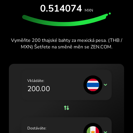
VYZKOUŠEJTE ZDARMA
0.514074
España (Español)
MXN
Karty a plány
Vývojáři
France (Français)
CENTRUM NÁPOVĚDY
Ireland (English)
Vyměňte 200 thajské bahty za mexická pesa. (THB /
Italia (Italiano)
MXN) Šetřete na směně měn se ZEN.COM.
Κύπρος (Ελληνικά)
Lietuva (Lietuvių)
Magyarország (Magyar)
Vkládáte:
THB
Malta (English)
Nederland (Nederlands)
Norge (Norsk bokmål)
Polska (Polski)
Dostáváte:
MXN