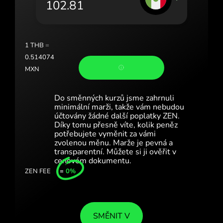
Portugal (Português)
România (Română)
Slovensko (Slovenčina)
1
THB
=
0.514074
Sverige (Svenska)
MXN
Україна (Українська)
Do směnných kurzů jsme zahrnuli
Türkiye (Türkçe)
minimální marži, takže vám nebudou
účtovány žádné další poplatky ZEN.
Díky tomu přesně víte, kolik peněz
Singapore (English)
potřebujete vyměnit za vámi
zvolenou měnu. Marže je pevná a
United Kingdom (English)
transparentní. Můžete si ji ověřit v
cenovém dokumentu.
International (English)
ZEN FEE
=
0%
SMĚNIT V