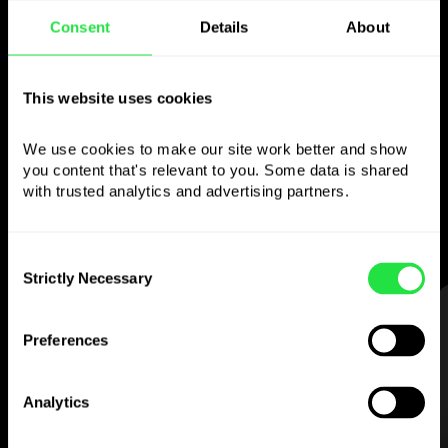
Consent
Details
About
Použijte zvolenou
měnu
This website uses cookies
jak chcete
We use cookies to make our site work better and show 
you content that's relevant to you. Some data is shared 
Posílejte peníze do zahraničí,
with trusted analytics and advertising partners. 
vybírejte z bankomatů bez
provize, plaťte vícemenovou kartou
— jednoduše a bez stresu.
Consent
Strictly Necessary
Selection
KROK 1
Preferences
Analytics