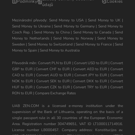
Podmínky
Cookies
údajů
Mezinárodní převody:
Send Money to USA
|
Send Money to UK
|
Send Money to Ukraine
|
Send Money to Germany
|
Send Money to
Czech Rep.
|
Send Money to China
|
Send Money to Canada
|
Send
Money to Netherlands
|
Send Money to Norway
|
Send Money to
Sweden
|
Send Money to Switzerland
|
Send Money to France
|
Send
Money to Spain
|
Send Money to Australia
Převodník měn:
Convert PLN to EUR
|
Convert USD to EUR
|
Convert
GBP to EUR
|
Convert CHF to EUR
|
Convert AED to EUR
|
Convert
CAD to EUR
|
Convert AUD to EUR
|
Convert JPY to EUR
|
Convert
NOK to EUR
|
Convert SEK to EUR
|
Convert DKK to EUR
|
Convert
HUF to EUR
|
Convert CZK to EUR
|
Convert TRY to EUR
|
Convert
RON to EUR
|
Compare Exchange Rates
UAB ZEN.COM is a licensed e-money institution under the
supervision of the Bank of Lithuania, operating on the basis of a
single passport rule in all 30 countries of the European Economic
Area. Registration number 304749651, VAT ID LT100011714916.
License number LB000457. Company address: Konstitucijos av.