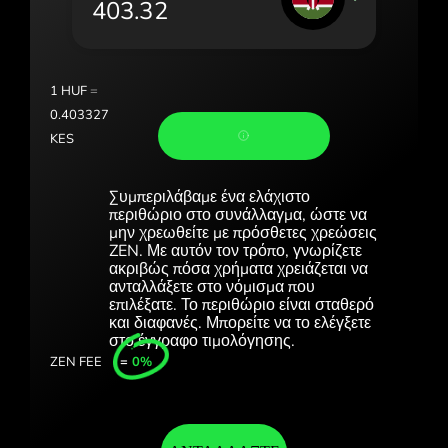
Portugal (Português)
România (Română)
Slovensko (Slovenčina)
1
HUF
=
0.403327
Sverige (Svenska)
KES
Україна (Українська)
Συμπεριλάβαμε ένα ελάχιστο
Türkiye (Türkçe)
περιθώριο στο συνάλλαγμα, ώστε να
μην χρεωθείτε με πρόσθετες χρεώσεις
ZEN. Με αυτόν τον τρόπο, γνωρίζετε
Singapore (English)
ακριβώς πόσα χρήματα χρειάζεται να
ανταλλάξετε στο νόμισμα που
United Kingdom (English)
επιλέξατε. Το περιθώριο είναι σταθερό
και διαφανές. Μπορείτε να το ελέγξετε
International (English)
στο έγγραφο τιμολόγησης.
ZEN FEE
=
0%