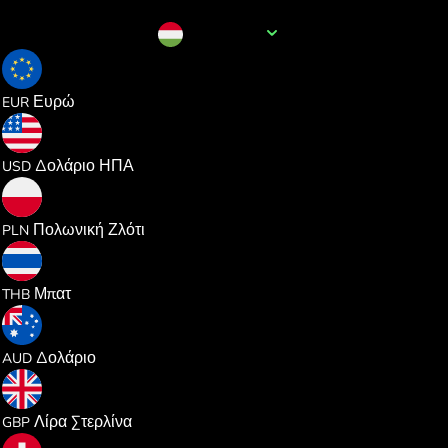
Όνομα νομίσματος
HUF
0.002744
Ευρώ
EUR
0.003173
Δολάριο ΗΠΑ
USD
0.011786
Πολωνική Ζλότι
PLN
0.104655
Μπατ
THB
0.004490
Δολάριο
AUD
0.002352
Λίρα Στερλίνα
GBP