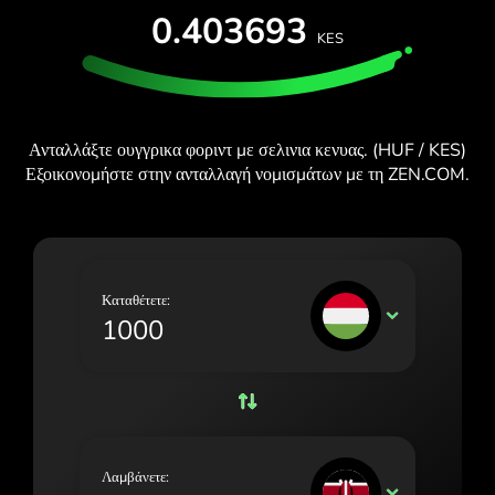
ΔΩΡΕΆΝ ΔΟΚΙΜΉ
0.403693
España (Español)
KES
Κάρτες και προγράμματα
Προγραμματιστές
France (Français)
ΚΈΝΤΡΟ ΒΟΉΘΕΙΑΣ
Ireland (English)
Ανταλλάξτε ουγγρικα φοριντ με σελινια κενυας. (HUF / KES)
Italia (Italiano)
Εξοικονομήστε στην ανταλλαγή νομισμάτων με τη ZEN.COM.
Κύπρος (Ελληνικά)
Lietuva (Lietuvių)
Magyarország (Magyar)
Καταθέτετε:
HUF
Malta (English)
Nederland (Nederlands)
Norge (Norsk bokmål)
Polska (Polski)
Λαμβάνετε:
KES