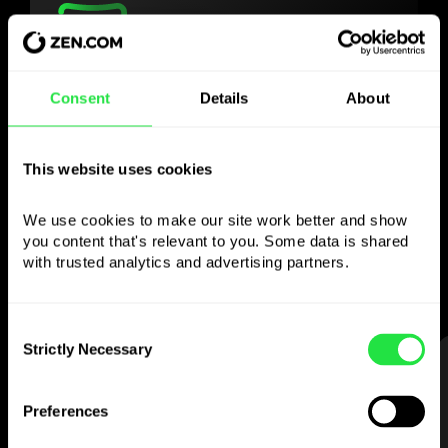
Χρησιμοποιήστε το
Consent
Details
About
επιλεγμένο νόμισμα
όπως θέλετε
This website uses cookies
We use cookies to make our site work better and show 
Στείλτε χρήματα στο εξωτερικό,
you content that's relevant to you. Some data is shared 
κάντε ανάληψη από ATM χωρίς
with trusted analytics and advertising partners. 
προμήθεια, πληρώστε με την κάρτα
πολλαπλών νομισμάτων
— απλά και χωρίς άγχος.
Consent
Strictly Necessary
Selection
ΒΗΜΑ 1
Preferences