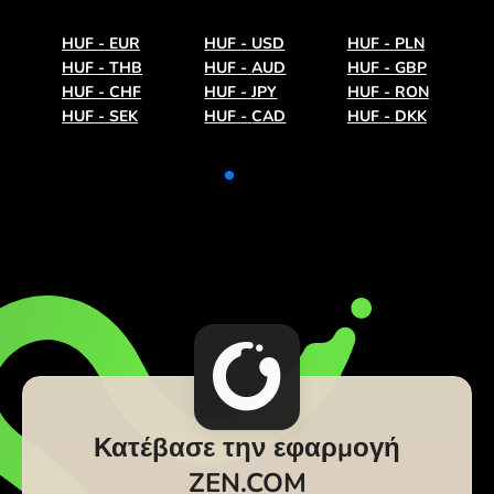
HUF
-
EUR
HUF
-
USD
HUF
-
PLN
HUF
-
THB
HUF
-
AUD
HUF
-
GBP
HUF
-
CHF
HUF
-
JPY
HUF
-
RON
HUF
-
SEK
HUF
-
CAD
HUF
-
DKK
Κατέβασε την εφαρμογή
ZEN.COM