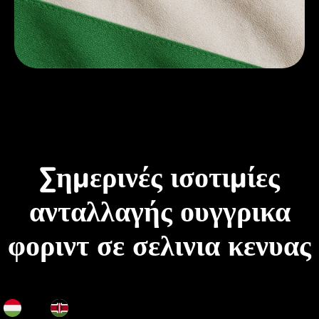
Σημερινές ισοτιμίες
ανταλλαγής ουγγρικα
φοριντ σε σελινια κενυας
HUF
KES