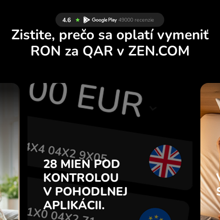
Zistite, prečo sa oplatí vymeniť
RON za QAR v ZEN.COM
Y
28 MIEN POD
U
KONTROLOU
.
V POHODLNEJ
APLIKÁCII.
28 MIEN POD
e
e
KONTROLOU
Kupujte RON, predávajte QAR
7
V POHODLNEJ
a naopak jedným kliknutím v
z
aplikácii ZEN.COM.
APLIKÁCII.
.