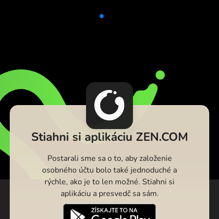
Stiahni si aplikáciu ZEN.COM
Postarali sme sa o to, aby založenie
osobného účtu bolo také jednoduché a
rýchle, ako je to len možné. Stiahni si
aplikáciu a presvedč sa sám.