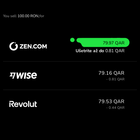
You sell
100.00
RON,
for
79.97 QAR
Ušetrite až do
0.81 QAR
79.16 QAR
- 0.81 QAR
79.53 QAR
- 0.44 QAR