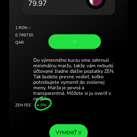
Portugal (Português)
România (Română)
Slovensko (Slovenčina)
1
RON
=
0.799730
Sverige (Svenska)
QAR
Україна (Українська)
Do výmenného kurzu sme zahrnuli
Türkiye (Türkçe)
minimálnu maržu, takže vám nebudú
účtované žiadne ďalšie poplatky ZEN.
Tak budete presne vedieť, koľko
Singapore (English)
potrebujete vymeniť do zvolenej
meny. Marža je pevná a
United Kingdom (English)
transparentná. Môžete si ju overiť v
cenníku.
International (English)
ZEN FEE
=
0%
VYMENIŤ V