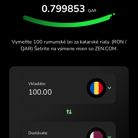
OTESTUJTE SI TO ZADARMO
0.799853
España (Español)
QAR
Karty a plány
Vývojári
France (Français)
CENTRUM POMOCI
Ireland (English)
Vymeňte 100 rumunské lei za katarské rialy. (RON /
Italia (Italiano)
QAR) Šetrite na výmene mien so ZEN.COM.
Κύπρος (Ελληνικά)
Lietuva (Lietuvių)
Magyarország (Magyar)
Vkladáte:
RON
Malta (English)
Nederland (Nederlands)
Norge (Norsk bokmål)
Polska (Polski)
Dostávate:
QAR