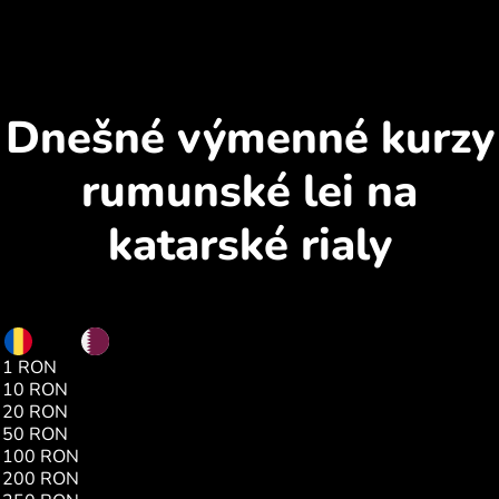
Dnešné výmenné kurzy
rumunské lei na
katarské rialy
RON
QAR
1 RON
0.79
10 RON
7.99
20 RON
15.99
50 RON
39.98
100 RON
79.98
200 RON
159.97