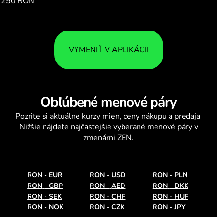
250 RON
199.94
VYMENIŤ V APLIKÁCII
Obľúbené menové páry
Pozrite si aktuálne
kurzy mien
, ceny nákupu a predaja.
Nižšie nájdete najčastejšie vyberané menové páry v
zmenárni ZEN.
RON
-
EUR
RON
-
USD
RON
-
PLN
RON
-
GBP
RON
-
AED
RON
-
DKK
RON
-
SEK
RON
-
CHF
RON
-
HUF
RON
-
NOK
RON
-
CZK
RON
-
JPY