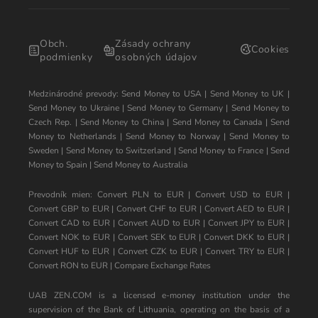
Obch.
Zásady ochrany
Cookies
podmienky
osobných údajov
Medzinárodné prevody:
Send Money to USA
|
Send Money to UK
|
Send Money to Ukraine
|
Send Money to Germany
|
Send Money to
Czech Rep.
|
Send Money to China
|
Send Money to Canada
|
Send
Money to Netherlands
|
Send Money to Norway
|
Send Money to
Sweden
|
Send Money to Switzerland
|
Send Money to France
|
Send
Money to Spain
|
Send Money to Australia
Prevodník mien:
Convert PLN to EUR
|
Convert USD to EUR
|
Convert GBP to EUR
|
Convert CHF to EUR
|
Convert AED to EUR
|
Convert CAD to EUR
|
Convert AUD to EUR
|
Convert JPY to EUR
|
Convert NOK to EUR
|
Convert SEK to EUR
|
Convert DKK to EUR
|
Convert HUF to EUR
|
Convert CZK to EUR
|
Convert TRY to EUR
|
Convert RON to EUR
|
Compare Exchange Rates
UAB ZEN.COM is a licensed e-money institution under the
supervision of the Bank of Lithuania, operating on the basis of a