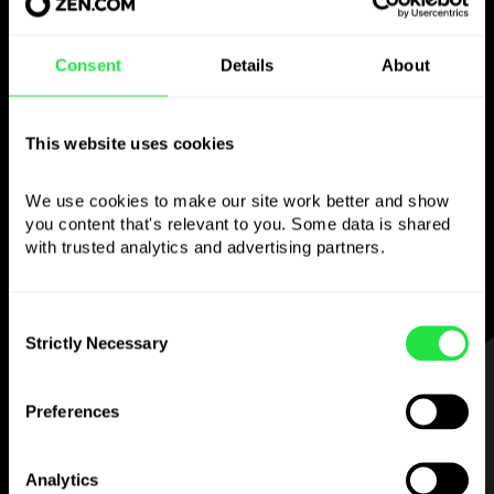
Použite zvolenú menu
Consent
Details
About
ako chcete
This website uses cookies
Posielajte peniaze do zahraničia,
vyberajte z bankomatov bez
We use cookies to make our site work better and show 
provízie, plaťte viacmenovou kartou
you content that's relevant to you. Some data is shared 
with trusted analytics and advertising partners. 
— jednoducho a bez stresu.
Consent
Strictly Necessary
Selection
KROK 1
Preferences
Analytics