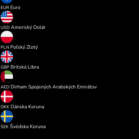
0.189839
Euro
EUR
0.219373
Americký Dolár
USD
0.816742
Poľský Zlotý
PLN
0.162840
Britská Libra
GBP
0.805087
Dirham Spojených Arabských Emirátov
AED
1.420550
Dánska Koruna
DKK
2.075544
Švédska Koruna
SEK