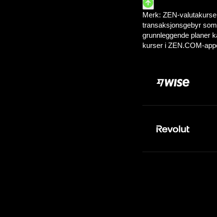
Betal:
50.