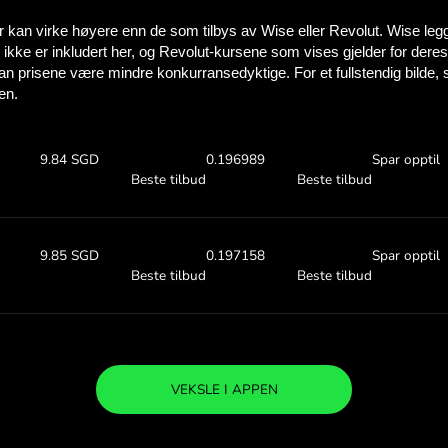
Se hvor mye du 
med ZEN.C
Sjekk valutakursene oven
se hvor mye du sparer me
00 DKK
Motta:
Valutakurs