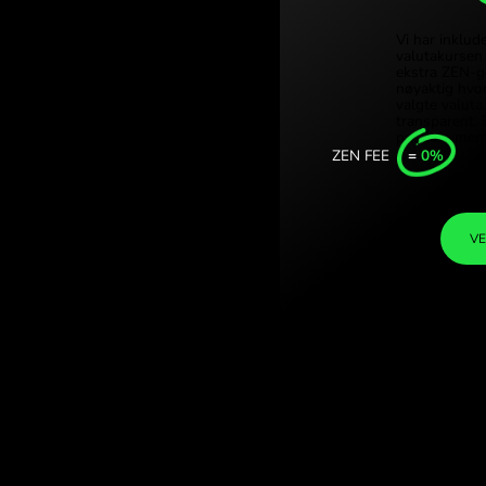
Türk
dollar. (DKK /
Sing
EN.COM.
Unit
Inte