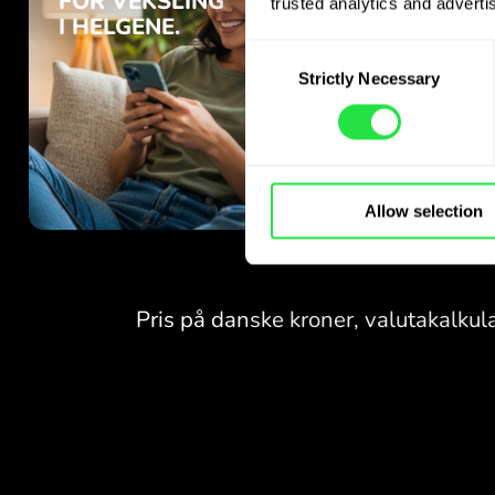
trusted analytics and advertis
Consent
Strictly Necessary
Selection
Allow selection
INGEN GEBYRER
FOR VEKSLING
I HELGENE.
Helt fra start får du
INGEN GEBYRER
gratis tilgang til Pro-
abonnementet - veksle valuta
FOR VEKSLING
24/7
I HELGENE.
til gunstige kurser, uten