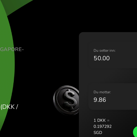
Liet
Mag
Malt
Nede
Norg
Pols
ONER SINGAPORE-
Port
D
Rom
D
Slov
Sver
Укра
D