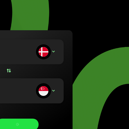
uva (Lietuvių)
yarország (Magyar)
a (English)
rland (Nederlands)
e (Norsk bokmål)
ka (Polski)
ugal (Português)
u setter inn:
DKK
ânia (Română)
ensko (Slovenčina)
ige (Svenska)
їна (Українська)
u mottar: