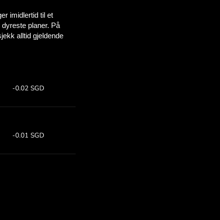
sparer
OM
for for å
d ZEN.COM.
:
Spar: