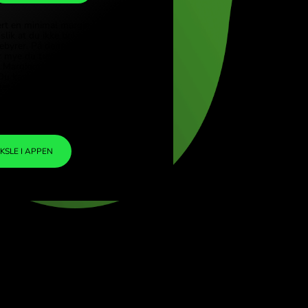
SGD
iye (Türkçe)
apore (English)
1
DKK
=
ed Kingdom (English)
0.197292
rnational (English)
SGD
Vi har inkludert en minimal margin i
valutakursen slik at du ikke belastes noen
ekstra ZEN-gebyrer. På denne måten vet du
nøyaktig hvor mye du trenger å veksle til din
valgte valuta. Marginen er fast og
transparent. Du kan sjekke den i
prisdokumentet.
ZEN FEE
=
0%
VEKSLE I APPEN