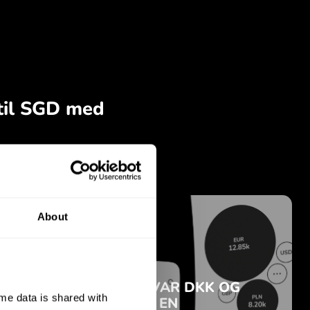
About
e data is shared with 