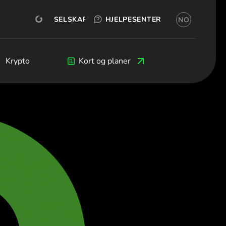
TEST GRATIS
Whitebit
ÅPNE KONTO
SELSKAP
HJELPESENTER
NO
orsk bokmål)
гария (Български)
o (Čeština)
eers
Krypto
Krypto
Blog
Kort og planer
Utviklere
mark (Dansk)
schland (Deutsch)
δα (Ελληνικά)
ña (Español)
ce (Français)
and (English)
a (Italiano)
ος (Ελληνικά)