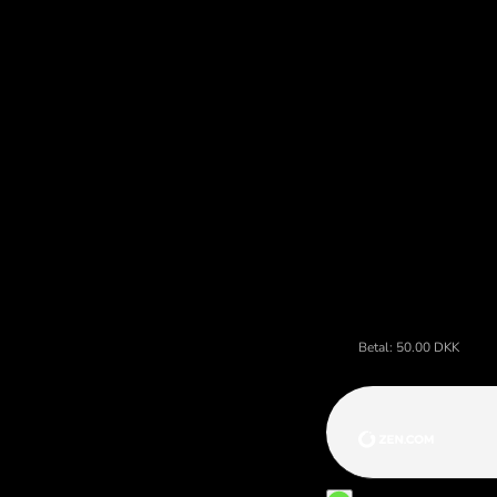
skjulte gebyrer.
Pris på danske kroner, valu