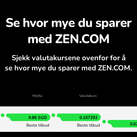
Oppdag hvorfor det løn
takalkulator, aktuelle kjøps- og salgsdia
VEKSLE I APPEN