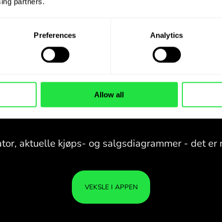
ing partners. 
Preferences
Analytics
Allow all
28 VALUTAER UNDER
KONTROLL
I EN PRAKTISK
APP.
28 VALUTAER UNDER
Kjøp DKK, selg SGD og omvendt
KONTROLL
PEN
med ett klikk i ZEN.COM-appen.
I EN PRAKTISK
ER T
APP.