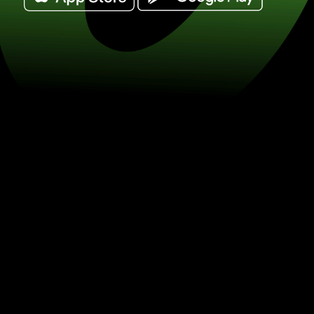
Veksle 50 danske kroner til singapore-
SGD) Spar på valutaveksling med Z