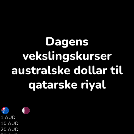
Dagens
vekslingskurser
australske dollar til
qatarske riyal
AUD
QAR
1 AUD
2.56
10 AUD
25.66
20 AUD
51.33