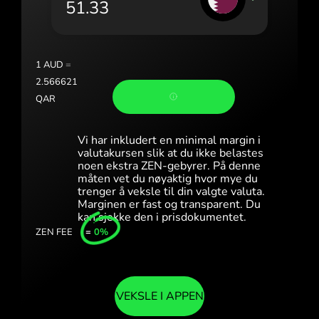
Portugal (Português)
România (Română)
Slovensko (Slovenčina)
1
AUD
=
2.566621
Sverige (Svenska)
QAR
Україна (Українська)
Vi har inkludert en minimal margin i
Türkiye (Türkçe)
valutakursen slik at du ikke belastes
noen ekstra ZEN-gebyrer. På denne
måten vet du nøyaktig hvor mye du
Singapore (English)
trenger å veksle til din valgte valuta.
Marginen er fast og transparent. Du
United Kingdom (English)
kan sjekke den i prisdokumentet.
ZEN FEE
=
0%
International (English)
VEKSLE I APPEN