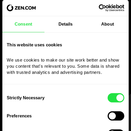
Bruk den valgte
Consent
Details
About
valutaen
som du vil
This website uses cookies
We use cookies to make our site work better and show 
Send penger utenlands,
you content that's relevant to you. Some data is shared 
ta ut fra minibanker uten
with trusted analytics and advertising partners. 
provisjon, betal med flervalutakortet
— enkelt og stressfritt.
Consent
Strictly Necessary
Selection
STEG 1
Preferences