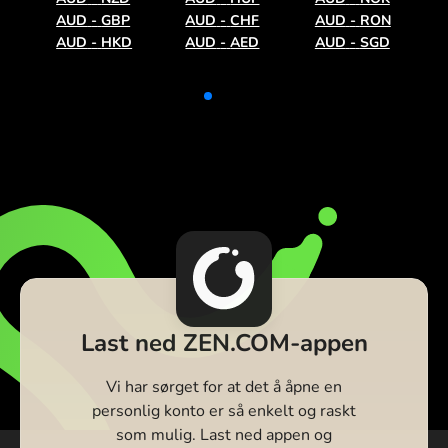
AUD
-
GBP
AUD
-
CHF
AUD
-
RON
AUD
-
HKD
AUD
-
AED
AUD
-
SGD
Last ned ZEN.COM-appen
Vi har sørget for at det å åpne en
personlig konto er så enkelt og raskt
som mulig. Last ned appen og