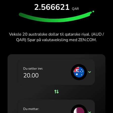
TEST GRATIS
2.566621
España (Español)
QAR
Kort og planer
Utviklere
France (Français)
HJELPESENTER
Ireland (English)
Veksle 20 australske dollar til qatarske riyal. (AUD /
Italia (Italiano)
QAR) Spar på valutaveksling med ZEN.COM.
Κύπρος (Ελληνικά)
Lietuva (Lietuvių)
Magyarország (Magyar)
Du setter inn:
AUD
Malta (English)
Nederland (Nederlands)
Norge (Norsk bokmål)
Polska (Polski)
Du mottar:
QAR