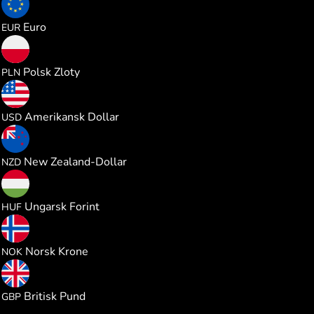
0.610415
Euro
EUR
2.621576
Polsk Zloty
PLN
0.705640
Amerikansk Dollar
USD
1.197217
New Zealand-Dollar
NZD
221.37031
Ungarsk Forint
HUF
6.708946
Norsk Krone
NOK
0.523045
Britisk Pund
GBP