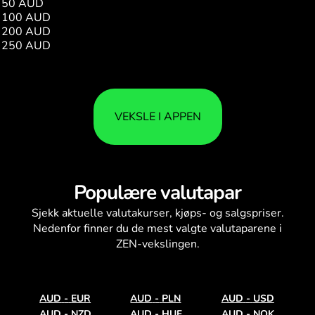
50 AUD
128.33
100 AUD
256.66
200 AUD
513.32
250 AUD
641.65
VEKSLE I APPEN
Populære valutapar
Sjekk aktuelle
valutakurser
, kjøps- og salgspriser.
Nedenfor finner du de mest valgte valutaparene i
ZEN-vekslingen.
AUD
-
EUR
AUD
-
PLN
AUD
-
USD
AUD
-
NZD
AUD
-
HUF
AUD
-
NOK