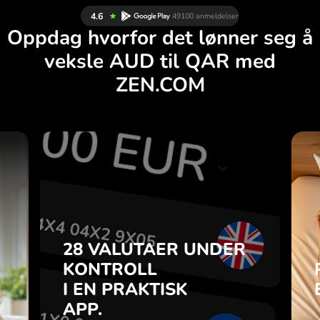
Oppdag hvorfor det lønner seg å
veksle AUD til QAR med
ZEN.COM
R
28 VALUTAER UNDER
G
KONTROLL
.
I EN PRAKTISK
APP.
28 VALUTAER UNDER
du
o-
KONTROLL
Kjøp AUD, selg QAR og
a
I EN PRAKTISK
omvendt med ett klikk i
7
ZEN.COM-appen.
APP.
n