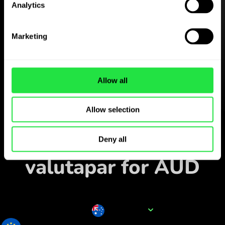
Analytics
Last ned
ZEN.COM-appen gratis
Marketing
Last ned appen
og registrer deg på få
Allow all
minutter.
Allow selection
Veksle i appen
Følg populære
Deny all
valutapar for AUD
Valutanavn
AUD