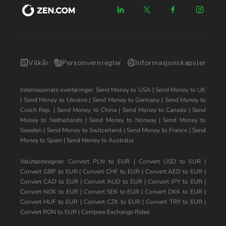
Vilkår
Personvernregler
Informasjonskapsler
Internasjonale overføringer:
Send Money to USA
|
Send Money to UK
|
Send Money to Ukraine
|
Send Money to Germany
|
Send Money to
Czech Rep.
|
Send Money to China
|
Send Money to Canada
|
Send
Money to Netherlands
|
Send Money to Norway
|
Send Money to
Sweden
|
Send Money to Switzerland
|
Send Money to France
|
Send
Money to Spain
|
Send Money to Australia
Valutaomregner:
Convert PLN to EUR
|
Convert USD to EUR
|
Convert GBP to EUR
|
Convert CHF to EUR
|
Convert AED to EUR
|
Convert CAD to EUR
|
Convert AUD to EUR
|
Convert JPY to EUR
|
Convert NOK to EUR
|
Convert SEK to EUR
|
Convert DKK to EUR
|
Convert HUF to EUR
|
Convert CZK to EUR
|
Convert TRY to EUR
|
Convert RON to EUR
|
Compare Exchange Rates