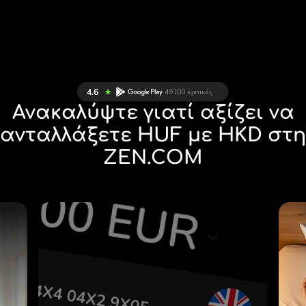
Ανακαλύψτε γιατί αξίζει να
ανταλλάξετε HUF με HKD στη
ZEN.COM
Σ
28 ΝΟΜΊΣΜΑΤΑ ΥΠΌ
Σ
ΈΛΕΓΧΟ
Α
ΣΕ ΜΙΑ ΒΟΛΙΚΉ
.
ΕΦΑΡΜΟΓΉ.