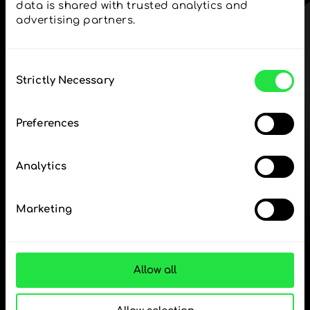
data is shared with trusted analytics and 
advertising partners. 
ΒΗΜΑ 1
Consent
Strictly Necessary
Selection
Κατεβάστε δωρεάν
Preferences
την εφαρμογή ZEN.COM
Analytics
Κατεβάστε την
εφαρμογή
και εγγραφείτε σε λίγα
Marketing
λεπτά.
Ανταλλαγή στην εφαρμογή
Allow all
Παρακολουθήστε τα