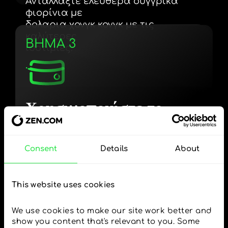
Ανταλλάξτε ελεύθερα ουγγρικά
φιορίνια με
δολαρια χονγκ κονγκ με τις
καλύτερες
ΒΗΜΑ 3
ισοτιμίες.
Χρησιμοποιήστε το
επιλεγμένο νόμισμα
όπως θέλετε
Consent
Details
About
Στείλτε χρήματα στο εξωτερικό,
This website uses cookies
κάντε ανάληψη από ATM χωρίς
προμήθεια, πληρώστε με την κάρτα
πολλαπλών νομισμάτων
We use cookies to make our site work better and 
show you content that's relevant to you. Some 
— απλά και χωρίς άγχος.