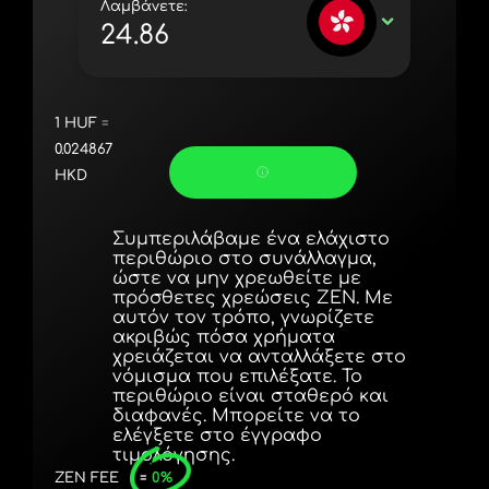
Λαμβάνετε:
Portugal (Português)
HKD
România (Română)
Slovensko (Slovenčina)
1
HUF
=
Sverige (Svenska)
0.024867
HKD
Україна (Українська)
Türkiye (Türkçe)
Συμπεριλάβαμε ένα ελάχιστο
περιθώριο στο συνάλλαγμα,
Singapore (English)
ώστε να μην χρεωθείτε με
πρόσθετες χρεώσεις ZEN. Με
αυτόν τον τρόπο, γνωρίζετε
United Kingdom (English)
ακριβώς πόσα χρήματα
χρειάζεται να ανταλλάξετε στο
International (English)
νόμισμα που επιλέξατε. Το
περιθώριο είναι σταθερό και
διαφανές. Μπορείτε να το
ελέγξετε στο έγγραφο
τιμολόγησης.
ZEN FEE
=
0%