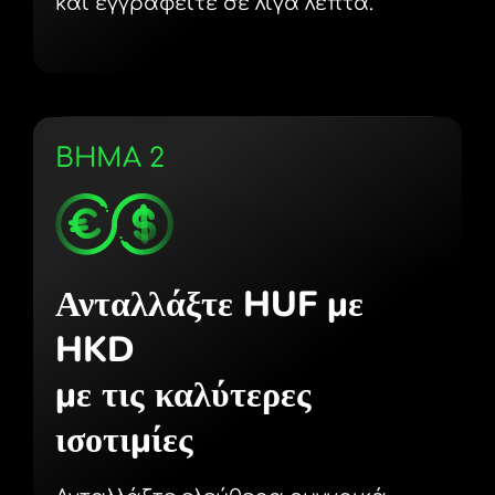
και εγγραφείτε σε λίγα λεπτά.
ΒΗΜΑ 2
Ανταλλάξτε HUF με
HKD
με τις καλύτερες
ισοτιμίες