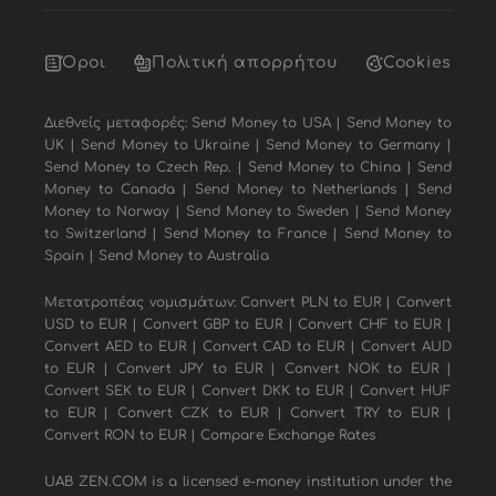
Όροι
Πολιτική απορρήτου
Cookies
Διεθνείς μεταφορές:
Send Money to USA
|
Send Money to
UK
|
Send Money to Ukraine
|
Send Money to Germany
|
Send Money to Czech Rep.
|
Send Money to China
|
Send
Money to Canada
|
Send Money to Netherlands
|
Send
Money to Norway
|
Send Money to Sweden
|
Send Money
to Switzerland
|
Send Money to France
|
Send Money to
Spain
|
Send Money to Australia
Μετατροπέας νομισμάτων:
Convert PLN to EUR
|
Convert
USD to EUR
|
Convert GBP to EUR
|
Convert CHF to EUR
|
Convert AED to EUR
|
Convert CAD to EUR
|
Convert AUD
to EUR
|
Convert JPY to EUR
|
Convert NOK to EUR
|
Convert SEK to EUR
|
Convert DKK to EUR
|
Convert HUF
to EUR
|
Convert CZK to EUR
|
Convert TRY to EUR
|
Convert RON to EUR
|
Compare Exchange Rates
UAB ZEN.COM is a licensed e-money institution under the