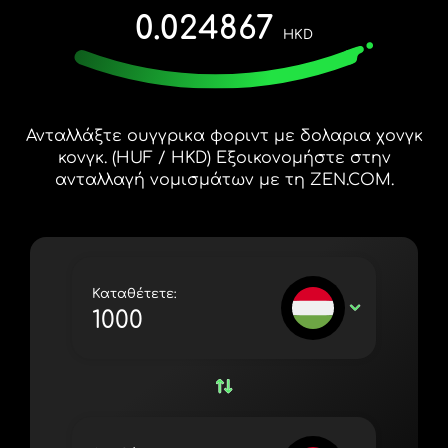
ΔΩΡΕΆΝ ΔΟΚΙΜΉ
0.024867
España (Español)
HKD
Κάρτες και προγράμματα
Προγραμματιστές
France (Français)
ΚΈΝΤΡΟ ΒΟΉΘΕΙΑΣ
Ireland (English)
Ανταλλάξτε ουγγρικα φοριντ με δολαρια χονγκ
Italia (Italiano)
κονγκ. (HUF / HKD) Εξοικονομήστε στην
ανταλλαγή νομισμάτων με τη ZEN.COM.
Κύπρος (Ελληνικά)
Lietuva (Lietuvių)
Magyarország (Magyar)
Καταθέτετε:
Malta (English)
HUF
Nederland (Nederlands)
Norge (Norsk bokmål)
Polska (Polski)