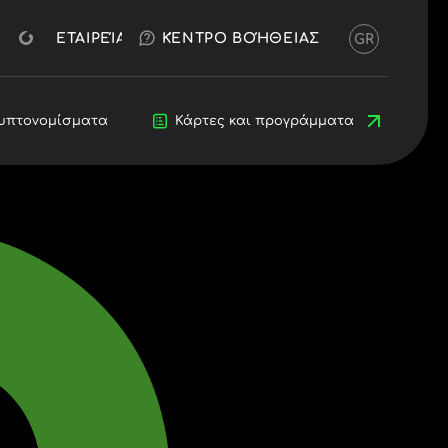
ΔΩΡΕΆΝ ΔΟΚΙΜΉ
OKX
ΑΣ ΜΙΛΗΣΟΥΜΕ
ΆΝΟΙΓΜΑ ΛΟΓΑΡΙΑΣΜΟΎ
ΕΤΑΙΡΕΊΑ
ΚΈΝΤΡΟ ΒΟΉΘΕΙΑΣ
GR
ηνικά)
я (Български)
eština)
rs
υπτονομίσματα
Κρυπτονομίσματα
Blog
Κάρτες και προγράμματα
Προγραμματιστές
 (Dansk)
land (Deutsch)
Ελληνικά)
(Español)
Français)
English)
aliano)
Ελληνικά)