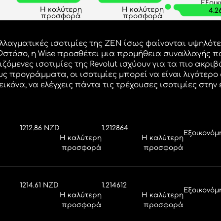
ες πόσα χρήματα θα ε
με την ZEN.
ια ματιά στις συναλλαγματικ
για να
 πόσα χρήματα θα εξοικονομή