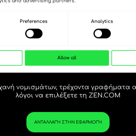
ytics and advertising partners. 
Preferences
Analytics
Allow all
28 ΝΟΜΊΣΜΑΤΑ ΥΠΌ
ΈΛΕΓΧΟ
ΣΕ ΜΙΑ ΒΟΛΙΚΉ
Η
ΕΦΑΡΜΟΓΉ.
τις
28 ΝΟΜΊΣΜΑΤΑ ΥΠΌ
Αγοράστε CAD, πουλήστε
ΈΛΕΓΧΟ
ΤΑ 
NZD και αντίστροφα με ένα
ΣΕ ΜΙΑ ΒΟΛΙΚΉ
ΕΊΝΑ
κλικ στην εφαρμογή
ΕΦΑΡΜΟΓΉ.
ZEN.COM.