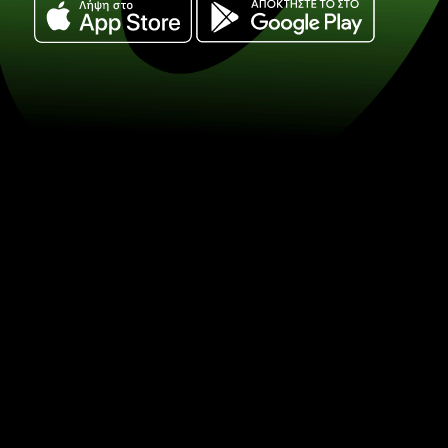
Ανταλλάξτε καναδικα δολαρια 
νεας ζηλανδιας. (CAD / NZD) Ε
στην ανταλλαγή νομισμάτων με