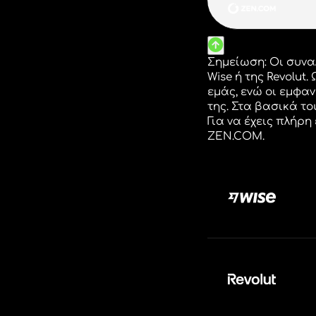
Δ
Ρίξε μ
δεις