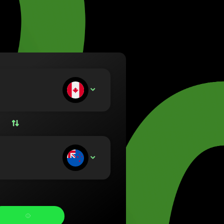
Lietuvių)
rszág (Magyar)
nglish)
nd (Nederlands)
orsk bokmål)
olski)
 (Português)
αταθέτετε:
CAD
 (Română)
o (Slovenčina)
(Svenska)
(Українська)
αμβάνετε: