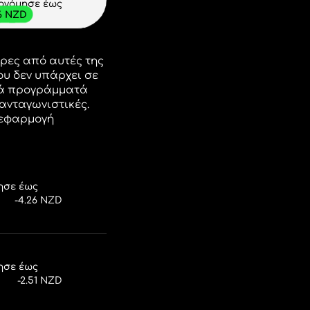
ξοικονομήσεις
COM
ές ισοτιμίες παραπάνω
σεις με την ZEN.COM.