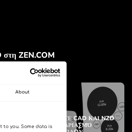
About
 to you. Some data is 