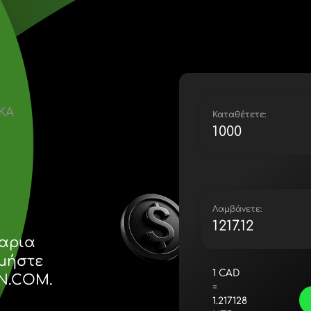
Lietuva (
Magyaro
Malta (E
Nederla
Norge (N
Polska (P
 ΚΑΝΑΔΙΚΑ
Portugal
Κ
România
Slovensk
Sverige 
Україна 
Λ