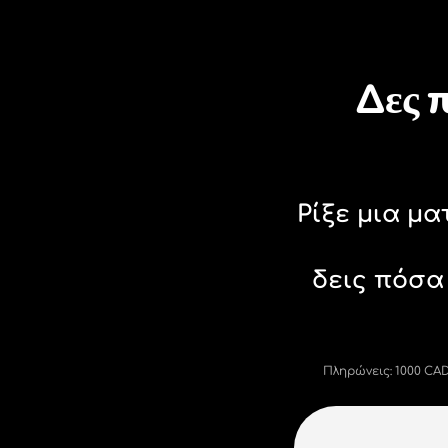
24/7
με ευνοϊκές ισοτιμίες, χωρίς
κρυφές χρεώσεις.
Ανα
Τιμή του καναδικα δολαρια, αρ