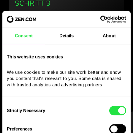
SCHRITT 3
Consent
Details
About
Verwenden Sie die
gewählte Währung
This website uses cookies
wie Sie wollen
We use cookies to make our site work better and show 
you content that's relevant to you. Some data is shared 
Senden Sie Geld ins Ausland,
with trusted analytics and advertising partners. 
heben Sie an Geldautomaten ohne
Provision ab, zahlen Sie mit der
Multiwährungskarte
Consent
— einfach und stressfrei.
Strictly Necessary
Selection
SCHRITT 1
Preferences