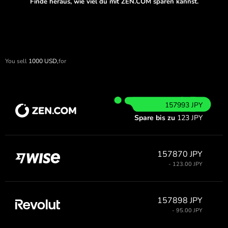
Finde heraus, wie viel du mit ZEN.COM sparen kannst.
You sell
1000
USD,
for
157993 JPY
Spare bis zu
123 JPY
157870 JPY
- 123.00 JPY
157898 JPY
- 95.00 JPY