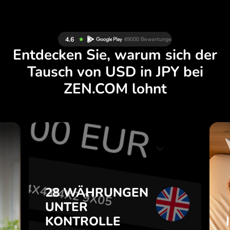
Entdecken Sie, warum sich der
Tausch von USD in JPY bei
ZEN.COM lohnt
N
28 WÄHRUNGEN
H
UNTER
.
KONTROLLE
28 WÄHRUNGEN
IN EINER
UNTER
e
PRAKTISCHEN
m
KONTROLLE
APP.