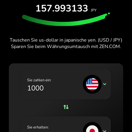
KOSTENLOS TESTEN
157.993133
España (Español)
JPY
Karten & Pläne
Entwickler
France (Français)
HILFE-CENTER
Ireland (English)
Tauschen Sie us-dollar in japanische yen. (USD / JPY)
Italia (Italiano)
Sparen Sie beim Währungsumtausch mit ZEN.COM.
Κύπρος (Ελληνικά)
Lietuva (Lietuvių)
Magyarország (Magyar)
Sie zahlen ein:
USD
Malta (English)
Nederland (Nederlands)
Norge (Norsk bokmål)
Polska (Polski)
Sie erhalten:
JPY