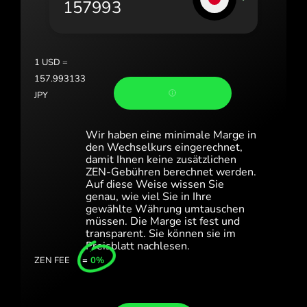
Portugal (Português)
România (Română)
Slovensko (Slovenčina)
1
USD
=
157.993133
Sverige (Svenska)
JPY
Україна (Українська)
Wir haben eine minimale Marge in
Türkiye (Türkçe)
den Wechselkurs eingerechnet,
damit Ihnen keine zusätzlichen
ZEN-Gebühren berechnet werden.
Singapore (English)
Auf diese Weise wissen Sie
genau, wie viel Sie in Ihre
United Kingdom (English)
gewählte Währung umtauschen
müssen. Die Marge ist fest und
International (English)
transparent. Sie können sie im
Preisblatt nachlesen.
ZEN FEE
=
0%