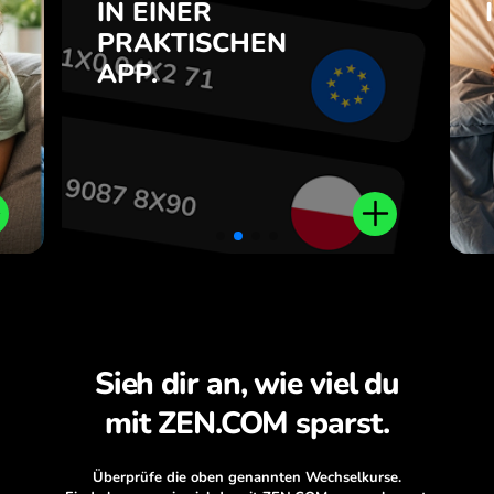
e
IN EINER
7
PRAKTISCHEN
Kaufen Sie USD, verkaufen Sie
e
APP.
JPY und umgekehrt mit einem
.
Klick in der ZEN.COM-App.
Sieh dir an, wie viel du
mit ZEN.COM sparst.
Überprüfe die oben genannten Wechselkurse.