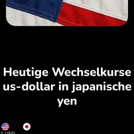
Heutige Wechselkurse
us-dollar in japanische
yen
USD
JPY
1 USD
157.00