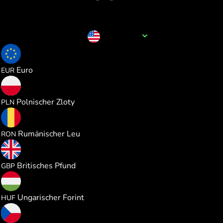
Name der Währung
USD
0.866116
Euro
EUR
3.719831
Polnischer Zloty
PLN
4.547088
Rumänischer Leu
RON
0.741445
Britisches Pfund
GBP
315.21133
Ungarischer Forint
HUF
20.96566