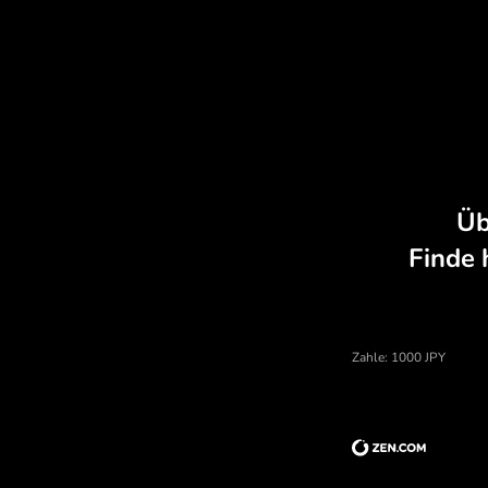
zu günstigen Kursen, ohne
versteckte Gebühren.
Preis von japanische yen, Wä