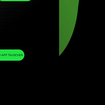
UGX
(Türkçe)
e (English)
1
JPY
=
Kingdom (English)
23.113599
ional (English)
UGX
Wir haben eine minimale Marge in den
Wechselkurs eingerechnet, damit Ihnen
keine zusätzlichen ZEN-Gebühren berechnet
werden. Auf diese Weise wissen Sie genau,
wie viel Sie in Ihre gewählte Währung
umtauschen müssen. Die Marge ist fest und
transparent. Sie können sie im Preisblatt
nachlesen.
ZEN FEE
=
0%
IN DER APP TAUSCHEN