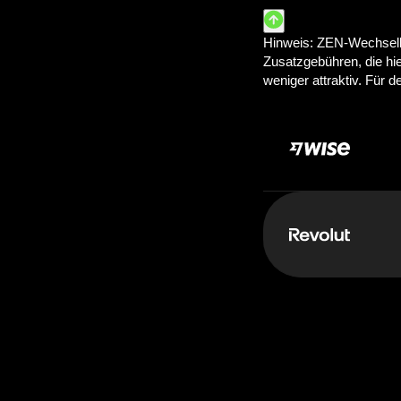
Zahle:
100