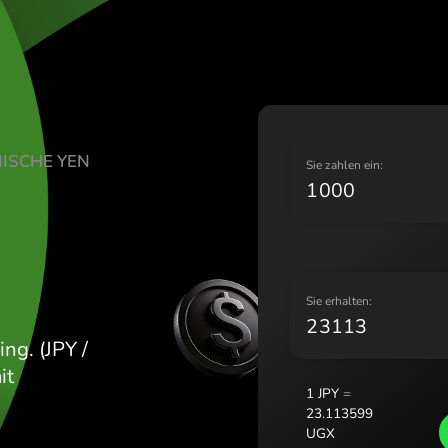
Lietuva 
Magyaro
Malta (E
Nederla
Norge (
Polska (
RS JAPANISCHE YEN
Portuga
S
România
X
Slovens
Sverige
Україна
S