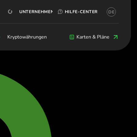
KOSTENLOS TESTEN
OKX
JETZT KONTAKTIEREN
KONTO ERÖFFNEN
UNTERNEHMEN
HILFE-CENTER
DE
(Deutsch)
я (Български)
eština)
Kryptowährungen
Kryptowährungen
Blog
Entwickler
Karten & Pläne
 (Dansk)
land (Deutsch)
(Ελληνικά)
(Español)
Français)
(English)
taliano)
(Ελληνικά)