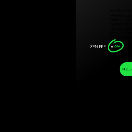
Türkiye 
-schilling. (JPY /
Singapor
usch mit
United 
Internat