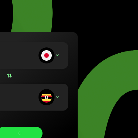
(Lietuvių)
rszág (Magyar)
nglish)
nd (Nederlands)
Norsk bokmål)
Polski)
l (Português)
ie zahlen ein:
JPY
 (Română)
ko (Slovenčina)
 (Svenska)
 (Українська)
ie erhalten: