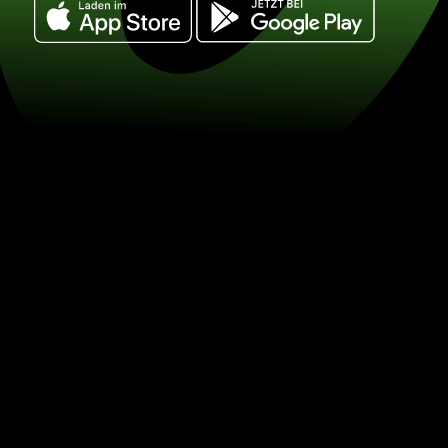
Tauschen Sie japanische yen in uganda
UGX) Sparen Sie beim Währungsumta
ZEN.COM.