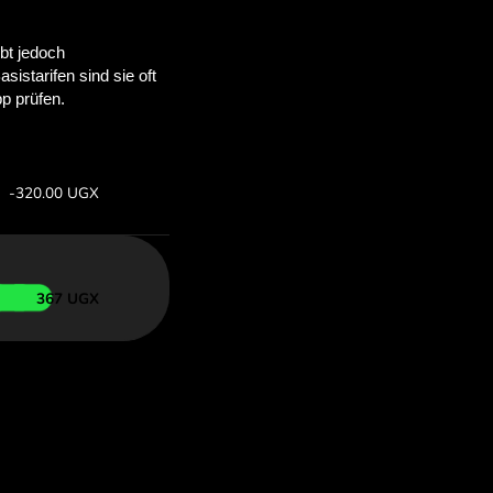
viel du
parst.
 Wechselkurse.
.COM sparen kannst.
rs
Spare: