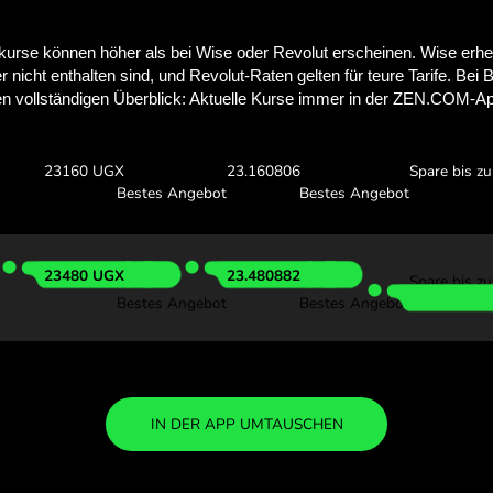
Sieh dir an, wie 
mit ZEN.COM s
Überprüfe die oben genannten
Finde heraus, wie viel du mit ZEN
0 JPY
Erhalte:
Wechselku