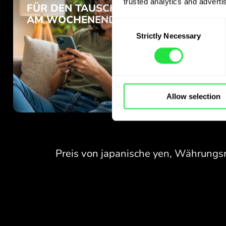
trusted analytics and advertis
Consent
Strictly Necessary
Selection
Allow selection
KEINE GEBÜHREN
FÜR DEN TAUSCH
AM WOCHENENDE.
Schon zum Start erhalten Sie
KEINE GEBÜHREN
kostenlosen Zugang zum
Pro-Tarif - tauschen Sie
FÜR DEN TAUSCH
Währungen 24/7
AM WOCHENENDE.