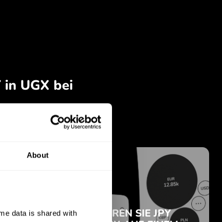
About
e data is shared with 