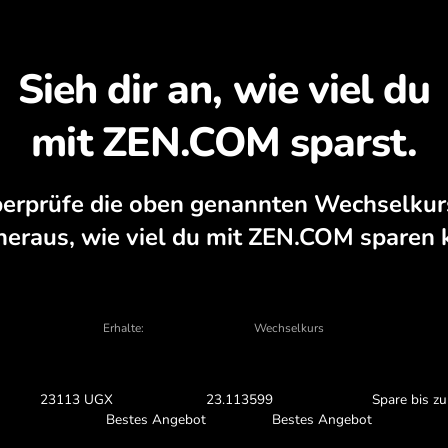
APP.
Entdecken Sie, warum s
ZE
hrungsrechner, aktuelle Kauf- und Verkau
IN DER APP TAUSCHEN