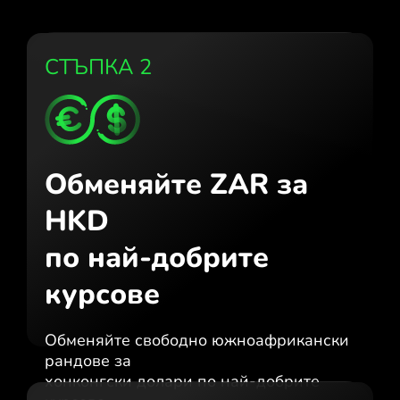
СТЪПКА 2
Обменяйте ZAR за
HKD
по най-добрите
курсове
Обменяйте свободно южноафрикански
рандове за
хонконгски долари по най-добрите