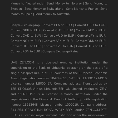
Money to Netherlands
|
Send Money to Norway
|
Send Money to
Sweden
|
Send Money to Switzerland
|
Send Money to France
|
Send
Money to Spain
|
Send Money to Australia
Валутен конвертор:
Convert PLN to EUR
|
Convert USD to EUR
|
Convert GBP to EUR
|
Convert CHF to EUR
|
Convert AED to EUR
|
Convert CAD to EUR
|
Convert AUD to EUR
|
Convert JPY to EUR
|
Convert NOK to EUR
|
Convert SEK to EUR
|
Convert DKK to EUR
|
Convert HUF to EUR
|
Convert CZK to EUR
|
Convert TRY to EUR
|
Convert RON to EUR
|
Compare Exchange Rates
UAB ZEN.COM is a licensed e-money institution under the
supervision of the Bank of Lithuania, operating on the basis of a
single passport rule in all 30 countries of the European Economic
Area. Registration number 304749651, VAT ID LT100011714916.
License number LB000457. Company address: Konstitucijos av.
18B, LT-09308 Vilnius, Lithuania ZEN-UK Limited, trading as “ZEN”
and “ZEN.COM” is a licensed e-money institution under the
supervision of the Financial Conduct Authority, with registration
number 13953648. License number 1000019. Company address:
344-354, GRAY’S INN ROAD, WC1X 8BP, London ZEN.COM PTE.
LTD. is a licensed major payment institution under the supervision of