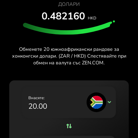
ТЕСТВАЙ БЕЗПЛАТНО
ДОЛАРИ
España (Español)
0.482160
Карти и планове
Разработчици
HKD
France (Français)
ПОМОЩЕН ЦЕНТЪР
Ireland (English)
Italia (Italiano)
Обменете 20 южноафрикански рандове за
Κύπρος (Ελληνικά)
хонконгски долари. (ZAR / HKD) Спестявайте при
обмен на валута със ZEN.COM.
Lietuva (Lietuvių)
Magyarország (Magyar)
Malta (English)
Внасяте:
ZAR
Nederland (Nederlands)
Norge (Norsk bokmål)
Polska (Polski)