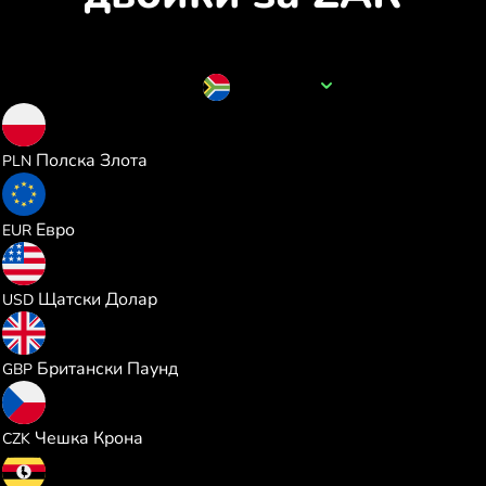
Име на валутата
ZAR
0.228565
Полска Злота
PLN
0.053169
Евро
EUR
0.061469
Щатски Долар
USD
0.045563
Британски Паунд
GBP
1.289751
Чешка Крона
CZK
227.11772