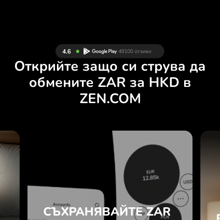
Открийте защо си струва да
обмените ZAR за HKD в
ZEN.COM
И
СЪХРАНЯВАЙТЕ ZAR
.
И HKD В
МУЛТИВАЛУТНА
е
СМЕТКА В ZEN.COM.
.
СЪХРАНЯВАЙТЕ ZAR