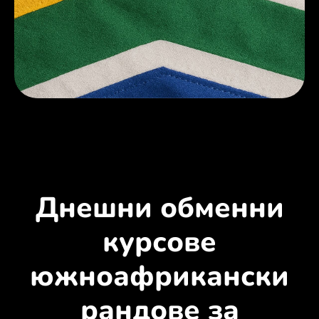
Днешни обменни
курсове
южноафрикански
рандове за