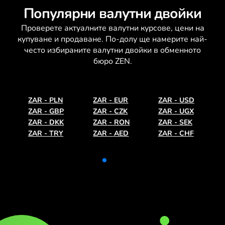
Популярни валутни двойки
Проверете актуалните
валутни курсове
, цени на
купуване и продаване. По-долу ще намерите най-
често избираните валутни двойки в обменното
бюро ZEN.
ZAR
-
PLN
ZAR
-
EUR
ZAR
-
USD
ZAR
-
GBP
ZAR
-
CZK
ZAR
-
UGX
ZAR
-
DKK
ZAR
-
RON
ZAR
-
SEK
ZAR
-
TRY
ZAR
-
AED
ZAR
-
CHF