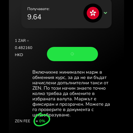
Portugal (Português)
Получавате:
HKD
România (Română)
Slovensko (Slovenčina)
Sverige (Svenska)
1
ZAR
=
0.482160
Україна (Українська)
HKD
Türkiye (Türkçe)
Включихме минимален марж в
Singapore (English)
обменния курс, за да не ви бъдат
начислени допълнителни такси от
United Kingdom (English)
ZEN. По този начин знаете точно
колко трябва да обмените в
International (English)
избраната валута. Маржът е
фиксиран и прозрачен. Можете да
го проверите в документа с
ценообразуване.
ZEN FEE
=
0%