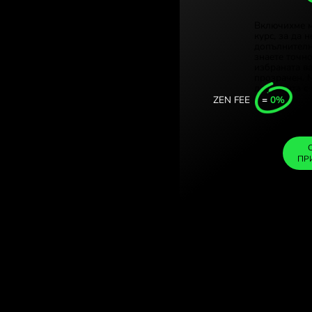
Türkiye
е за
Singapo
пестявайте при
United
Interna