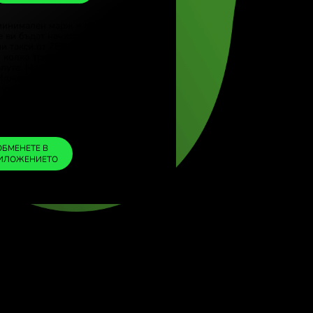
SGD
 (Türkçe)
re (English)
1
CHF
=
 Kingdom (English)
1.572255
tional (English)
SGD
Включихме минимален марж в обменния
курс, за да не ви бъдат начислени
допълнителни такси от ZEN. По този начин
знаете точно колко трябва да обмените в
избраната валута. Маржът е фиксиран и
прозрачен. Можете да го проверите в
документа с ценообразуване.
ZEN FEE
=
0%
ОБМЕНЕТЕ В
ПРИЛОЖЕНИЕТО