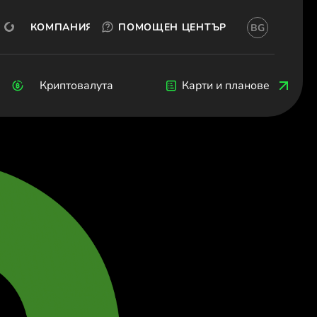
ТЕСТВАЙ БЕЗПЛАТНО
OKX
ОТВОРИ СМЕТКА
КОМПАНИЯ
ПОМОЩЕН ЦЕНТЪР
BG
Български)
ия (Български)
Čeština)
Криптовалута
Криптовалута
Blog
Разработчици
Карти и планове
k (Dansk)
hland (Deutsch)
 (Ελληνικά)
 (Español)
(Français)
 (English)
Italiano)
 (Ελληνικά)