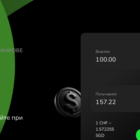
Lietuva
Magyar
Malta (
Nederl
Norge 
Polska 
АРСКИ ФРАНКОВЕ
Portug
В
Români
D
Sloven
Sverige
Україн
П