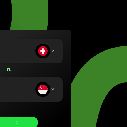
 (Lietuvių)
ország (Magyar)
English)
and (Nederlands)
(Norsk bokmål)
(Polski)
al (Português)
насяте:
CHF
a (Română)
sko (Slovenčina)
 (Svenska)
а (Українська)
олучавате: