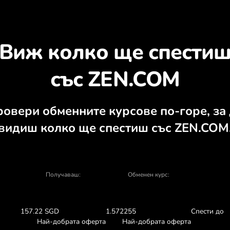
Открийте защо си ст
утен калкулатор, актуални графики за 
ZEN.COM
ОБМЕН В ПРИЛОЖЕНИЕТ