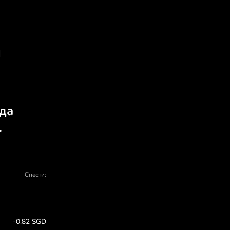
рува да обмените CHF 
ZEN.COM
купуване и продаване - има много при
О