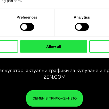
ing partners. 
Preferences
Analytics
Allow all
28 ВАЛУТИ ПОД
КОНТРОЛ
С
В УДОБНО
Z
ПРИЛОЖЕНИЕ.
спе
28 ВАЛУТИ ПОД
Купувайте CHF, продавайте
КОНТРОЛ
ВАШ
SGD и обратно с едно кликване
В УДОБНО
СА 
в приложението ZEN.COM.
ПРИЛОЖЕНИЕ.