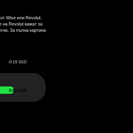
спестиш
OM
о-горе, за да
ъс ZEN.COM.
рс:
Спести: