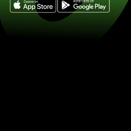
Обменете 100 швейцарски франков
сингапурски долари. (CHF / SGD) С
обмен на валута със ZEN.COM.