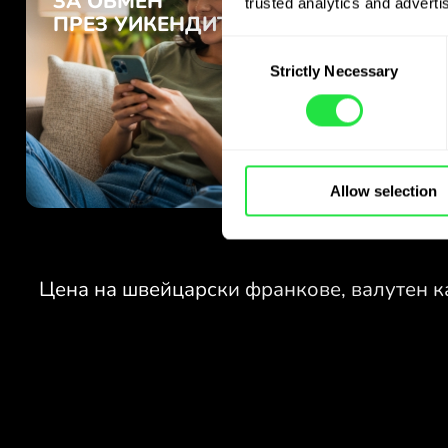
trusted analytics and advertis
Consent
Strictly Necessary
Selection
Allow selection
БЕЗ ТАКСИ
ЗА ОБМЕН
ПРЕЗ УИКЕНДИТЕ.
Още от старта получавате
БЕЗ ТАКСИ
безплатен достъп до плана
Pro - обменяйте валути 24/7
ЗА ОБМЕН
по изгодни курсове, без
ПРЕЗ УИКЕНДИТЕ.
скрити такси.