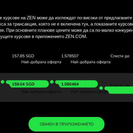
Виж колко ще 
със ZEN.C
Провери обменните курсове п
видиш колко ще спестиш с
100.00 CHF
Получаваш:
Обменен ку