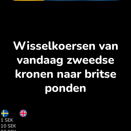
Wisselkoersen van
vandaag zweedse
kronen naar britse
ponden
SEK
GBP
1 SEK
0.07
10 SEK
0.78