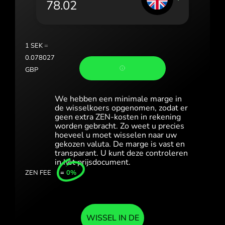
România (Română)
Slovensko (Slovenčina)
1
SEK
=
Sverige (Svenska)
0.078027
GBP
Україна (Українська)
Türkiye (Türkçe)
We hebben een minimale marge in
de wisselkoers opgenomen, zodat er
geen extra ZEN-kosten in rekening
Singapore (English)
worden gebracht. Zo weet u precies
hoeveel u moet wisselen naar uw
United Kingdom (English)
gekozen valuta. De marge is vast en
transparant. U kunt deze controleren
International (English)
in het prijsdocument.
ZEN FEE
=
0%
WISSEL IN DE