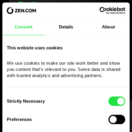
Gebruik de gekozen
Consent
Details
About
valuta
This website uses cookies
zoals je wilt
We use cookies to make our site work better and show 
Stuur geld naar het buitenland,
you content that's relevant to you. Some data is shared 
neem op bij geldautomaten zonder
with trusted analytics and advertising partners. 
commissie, betaal met de multi-
valutakaart
— eenvoudig en zonder stress.
Consent
Strictly Necessary
Selection
STAP 1
Preferences