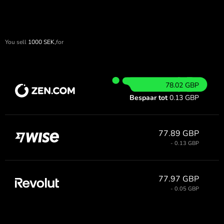
You sell
1000
SEK,
for
78.02 GBP
Bespaar tot
0.13 GBP
77.89 GBP
- 0.13 GBP
77.97 GBP
- 0.05 GBP