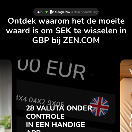
Ontdek waarom het de moeite
waard is om SEK te wisselen in
GBP bij ZEN.COM
N
28 VALUTA ONDER
L
CONTROLE
.
IN EEN HANDIGE
APP.
28 VALUTA ONDER
je
t
CONTROLE
Koop SEK, verkoop GBP en
l
IN EEN HANDIGE
omgekeerd met één klik in de
7
ZEN.COM-app.