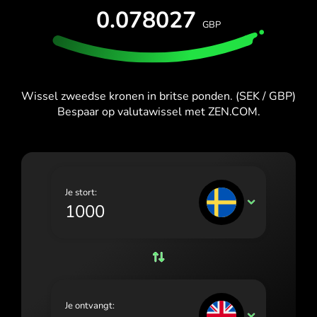
España (Español)
PROBEER GRATIS
0.078027
GBP
France (Français)
Kaarten en abonnementen
Ontwikkelaars
HELPCENTRUM
Ireland (English)
Italia (Italiano)
Wissel zweedse kronen in britse ponden. (SEK / GBP)
Bespaar op valutawissel met ZEN.COM.
Κύπρος (Ελληνικά)
Lietuva (Lietuvių)
Magyarország (Magyar)
Je stort:
Malta (English)
SEK
Nederland (Nederlands)
Norge (Norsk bokmål)
Polska (Polski)
Je ontvangt:
Portugal (Português)
GBP