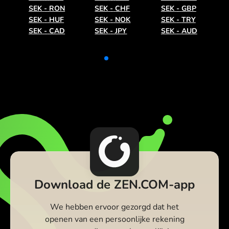
SEK
-
RON
SEK
-
CHF
SEK
-
GBP
SEK
-
HUF
SEK
-
NOK
SEK
-
TRY
SEK
-
CAD
SEK
-
JPY
SEK
-
AUD
Download de ZEN.COM-app
We hebben ervoor gezorgd dat het
openen van een persoonlijke rekening