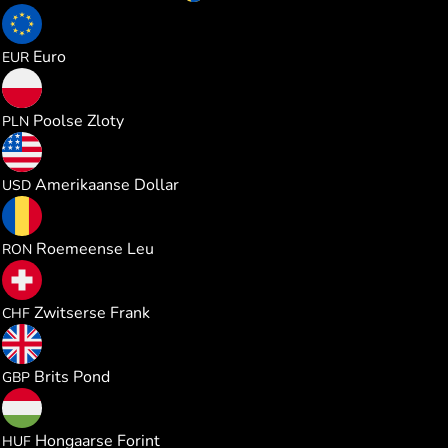
0.091061
Euro
EUR
0.391079
Poolse Zloty
PLN
0.105265
Amerikaanse Dollar
USD
0.477515
Roemeense Leu
RON
0.085057
Zwitserse Frank
CHF
0.078027
Brits Pond
GBP
33.03995
Hongaarse Forint
HUF