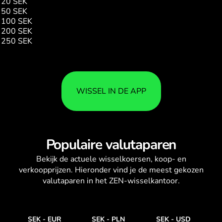
20 SEK
1.56
50 SEK
3.90
100 SEK
7.80
200 SEK
15.60
250 SEK
19.50
WISSEL IN DE APP
Populaire valutaparen
Bekijk de actuele
wisselkoersen
, koop- en
verkoopprijzen. Hieronder vind je de meest gekozen
valutaparen in het ZEN-wisselkantoor.
SEK
-
EUR
SEK
-
PLN
SEK
-
USD