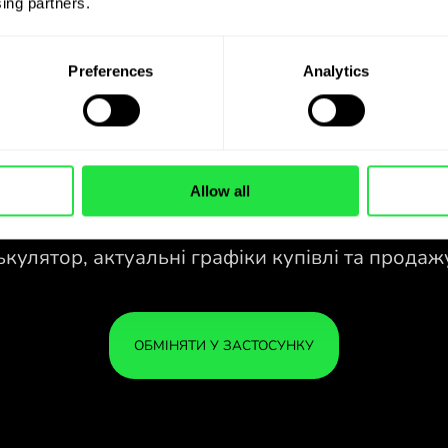
ing partners. 
Preferences
Analytics
Allow all
28 ВАЛЮТ ПІД
КОНТРОЛЕМ
У ЗРУЧНОМУ
ЗАСТОСУНКУ.
зао
28 ВАЛЮТ ПІД
Купуйте SEK, продавайте GBP і
КОНТРОЛЕМ
ВАШ
навпаки одним кліком у
У ЗРУЧНОМУ
У БЕ
застосунку ZEN.COM.
ЗАСТОСУНКУ.