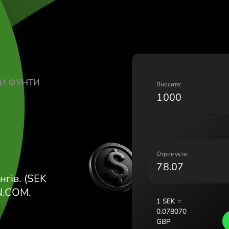
Lietuva (Li
Magyarors
Malta (Eng
Nederland 
Norge (No
Polska (Pol
ЬКІ КРОНИ ФУНТИ
Portugal (
В
România (
Slovensko 
Sverige (S
Україна (У
О