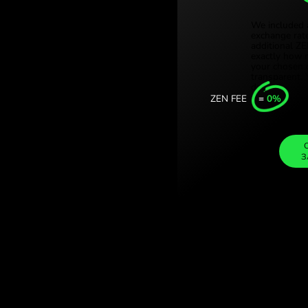
Türkiye (Tü
стерлінгів. (SEK
Singapore 
т із ZEN.COM.
United Kin
Internation