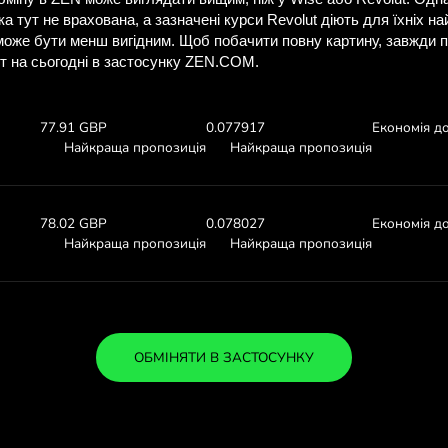
ізнайтеся, скільки 
з ZEN.CO
Перегляньте курси валют вищ
скільки ви заощадите з
:
1000 SEK
Отримуєте:
Курс валю
78.07 GBP
0.07807