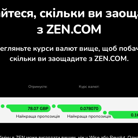
ізнайтеся, чому варт
ий калькулятор, актуальні графіки куп
ОБМІНЯТИ У ЗАСТОСУНК