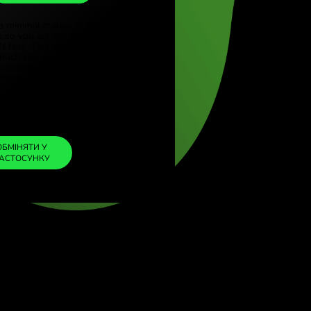
GBP
rkçe)
(English)
1
SEK
=
gdom (English)
0.078070
al (English)
GBP
We included a minimal margin in the
exchange rate so you are not charged any
additional ZEN fees. This way, you know
exactly how much you need to exchange into
your chosen currency. The margin is fixed and
transparent. You can check it in the pricing
doc.
ZEN FEE
=
0%
ОБМІНЯТИ У
ЗАСТОСУНКУ