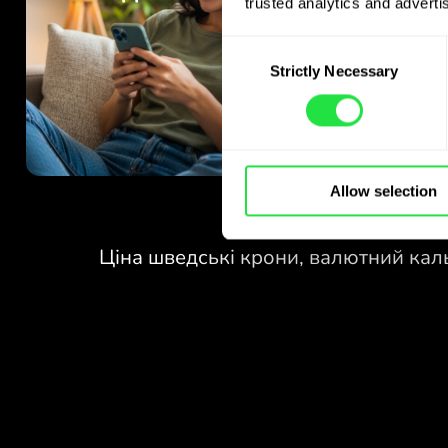
trusted analytics and advertis
Consent
Strictly Necessary
Selection
Allow selection
БЕЗ КОМІСІЙ
ЗА ОБМІН
У ВИХІДНІ.
Уже на старті отримуєте
БЕЗ КОМІСІЙ
безкоштовний доступ до плану
Pro - обмінюйте валюти 24/7
ЗА ОБМІН
за вигідними курсами, без
У ВИХІДНІ.
прихованих комісій.