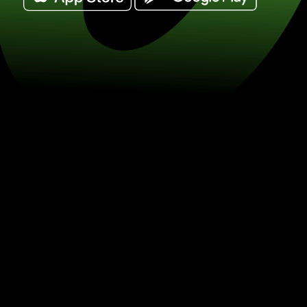
Обміняйте шведські крони на фунти 
/ GBP) Заощаджуйте на обміні валю