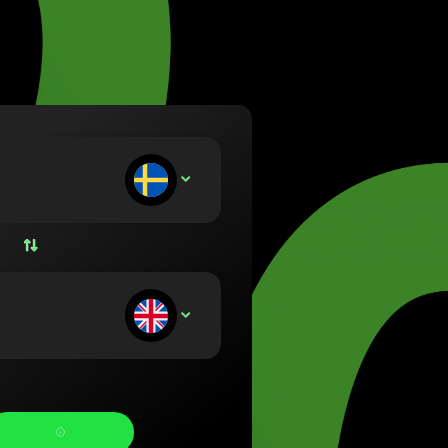
etuvių)
zág (Magyar)
lish)
(Nederlands)
rsk bokmål)
ski)
Português)
носите:
SEK
Română)
(Slovenčina)
venska)
країнська)
тримуєте: