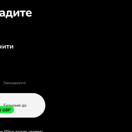
о обміняти SEK на GBP
івлі та продажу - є багато причин обр
У