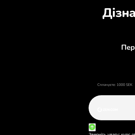
Д
Ціна шведські крони, валютн