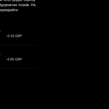
ви заощадите
M
е, щоб побачити
 ZEN.COM.
т:
Заощаджуєте:
0
Економія до