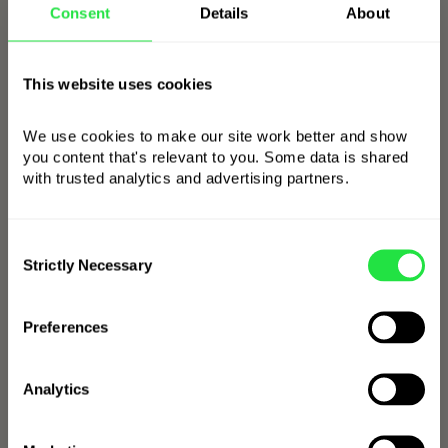
transaktioner og kortgrænser. Når som
Consent
Details
About
helst, fra ZEN.COM-appen.
This website uses cookies
VÆLG KORT
We use cookies to make our site work better and show 
you content that's relevant to you. Some data is shared 
with trusted analytics and advertising partners. 
Forbinder med din telefon
Consent
og smartur
Strictly Necessary
Selection
Preferences
Analytics