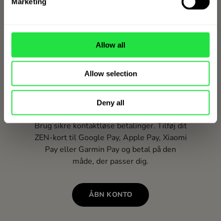
Marketing
Allow all
Allow selection
Deny all
Brug sikre kontaktløse betalinger. Tilføj dit
ZEN-kort til Google Pay, Apple Pay, Xiaomi
Pay eller Garmin Pay og betal på den
måde, der passer dig.
ÅBN KONTO