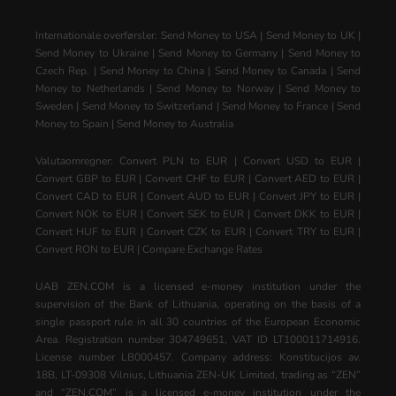
Internationale overførsler:
Send Money to USA
|
Send Money to UK
|
Send Money to Ukraine
|
Send Money to Germany
|
Send Money to
Czech Rep.
|
Send Money to China
|
Send Money to Canada
|
Send
Money to Netherlands
|
Send Money to Norway
|
Send Money to
Sweden
|
Send Money to Switzerland
|
Send Money to France
|
Send
Money to Spain
|
Send Money to Australia
Valutaomregner:
Convert PLN to EUR
|
Convert USD to EUR
|
Convert GBP to EUR
|
Convert CHF to EUR
|
Convert AED to EUR
|
Convert CAD to EUR
|
Convert AUD to EUR
|
Convert JPY to EUR
|
Convert NOK to EUR
|
Convert SEK to EUR
|
Convert DKK to EUR
|
Convert HUF to EUR
|
Convert CZK to EUR
|
Convert TRY to EUR
|
Convert RON to EUR
|
Compare Exchange Rates
UAB ZEN.COM is a licensed e-money institution under the
supervision of the Bank of Lithuania, operating on the basis of a
single passport rule in all 30 countries of the European Economic
Area. Registration number 304749651, VAT ID LT100011714916.
License number LB000457. Company address: Konstitucijos av.
18B, LT-09308 Vilnius, Lithuania ZEN-UK Limited, trading as “ZEN”
and “ZEN.COM” is a licensed e-money institution under the