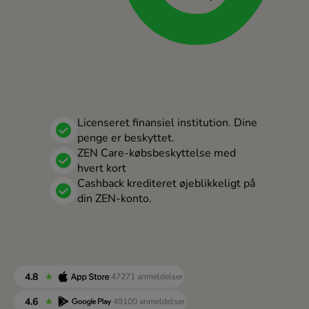
Portugal (Português)
România (Română)
Slovensko (Slovenčina)
Sverige (Svenska)
Україна (Українська)
Licenseret finansiel institution. Dine
penge er beskyttet.
Türkiye (Türkçe)
ZEN Care-købsbeskyttelse med
hvert kort
Singapore (English)
Cashback krediteret øjeblikkeligt på
din ZEN-konto.
United Kingdom (English)
International (English)