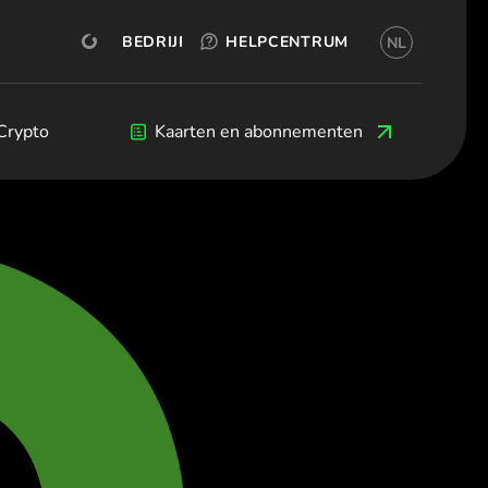
PROBEER GRATIS
OKX
REKENING OPENEN
BEDRIJF
HELPCENTRUM
NL
ederlands)
я (Български)
eština)
s
Crypto
Crypto
Blog
Kaarten en abonnementen
Ontwikkelaars
 (Dansk)
land (Deutsch)
(Ελληνικά)
(Español)
Français)
(English)
taliano)
(Ελληνικά)