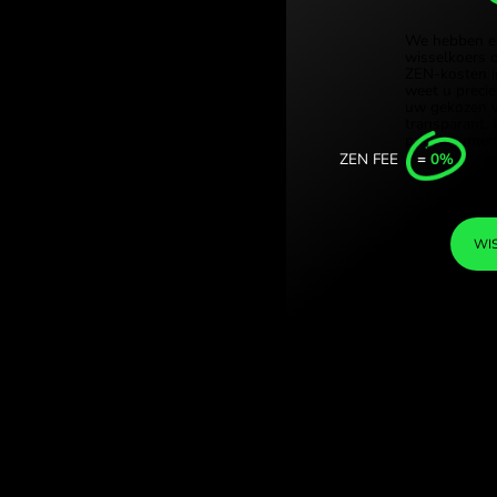
Türkiye 
e kronen. (USD /
Singapor
EN.COM.
United 
Internat