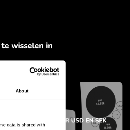
About
e data is shared with 