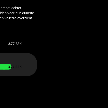
 bespaart
OM
lkoersen om te
 met ZEN.COM.
s:
Bespaar: