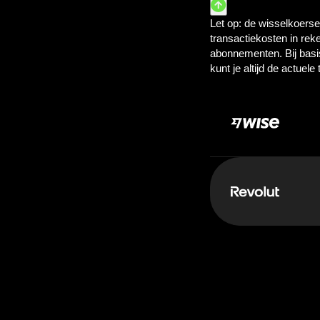
Betaal:
10