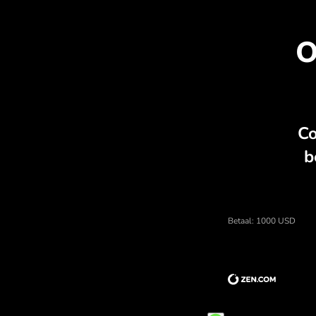
verborgen kosten.
On
Prijs van amerikaanse dollars, valu