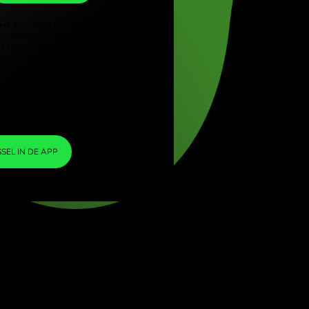
SEK
(Türkçe)
e (English)
1
USD
=
Kingdom (English)
9.461838
ional (English)
SEK
We hebben een minimale marge in de
wisselkoers opgenomen, zodat er geen extra
ZEN-kosten in rekening worden gebracht. Zo
weet u precies hoeveel u moet wisselen naar
uw gekozen valuta. De marge is vast en
transparant. U kunt deze controleren in het
prijsdocument.
ZEN FEE
=
0%
WISSEL IN DE APP