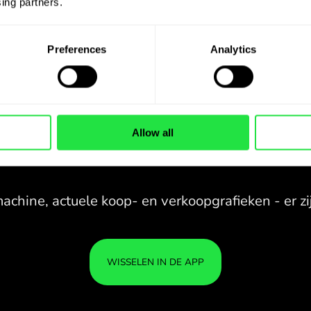
ing partners. 
Preferences
Analytics
Allow all
28 VALUTA ONDER
CONTROLE
IN EEN HANDIGE
ZEN.C
APP.
28 VALUTA ONDER
Koop USD, verkoop SEK en
CONTROLE
JE G
omgekeerd met één klik in de
IN EEN HANDIGE
IS VE
ZEN.COM-app.
APP.