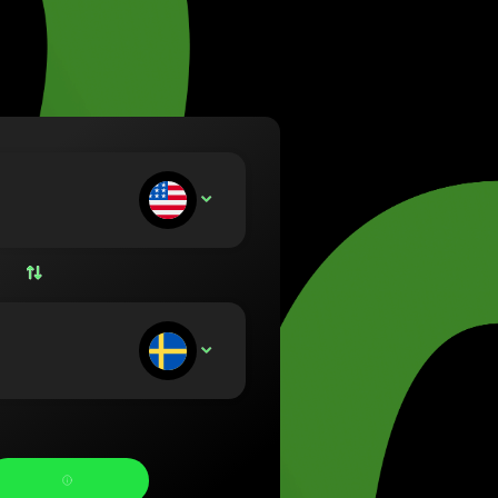
(Lietuvių)
rszág (Magyar)
nglish)
nd (Nederlands)
Norsk bokmål)
Polski)
l (Português)
e stort:
USD
 (Română)
ko (Slovenčina)
 (Svenska)
 (Українська)
e ontvangt: