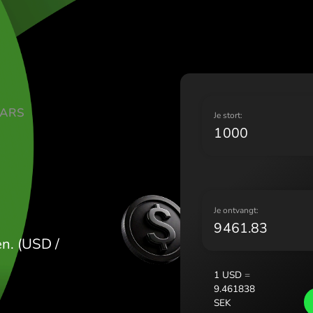
Lietuva 
Magyaro
Malta (E
Nederla
Norge (
Polska (
NSE DOLLARS
Portuga
J
România
Slovens
Sverige
Україна
J