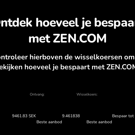
tdek waarom het de moe
SEK
tarekenmachine, actuele koop- en verkoopg
WISSELEN IN DE APP