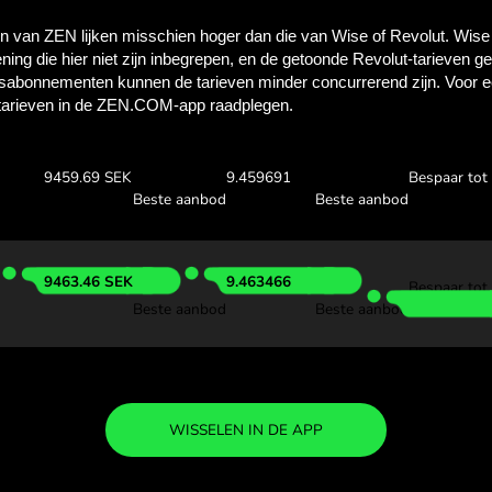
Ontdek hoeveel je
met ZEN.C
Controleer hierboven de wisse
bekijken hoeveel je bespaart
00 USD
Ontvang:
Wisselkoer