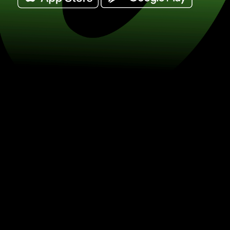
Wissel amerikaanse dollars in zweeds
SEK) Bespaar op valutawissel met Z