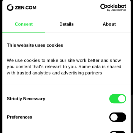
Gebruik de gekozen
Consent
Details
About
valuta
zoals je wilt
This website uses cookies
We use cookies to make our site work better and show 
Stuur geld naar het buitenland,
you content that's relevant to you. Some data is shared 
neem op bij geldautomaten zonder
with trusted analytics and advertising partners. 
commissie, betaal met de multi-
valutakaart
— eenvoudig en zonder stress.
Consent
Strictly Necessary
Selection
STAP 1
Preferences