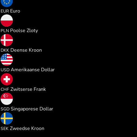
0.025965
Euro
EUR
0.111581
Poolse Zloty
PLN
0.194101
Deense Kroon
DKK
0.030012
Amerikaanse Dollar
USD
0.024244
Zwitserse Frank
CHF
0.038352
Singaporese Dollar
SGD
0.284279
Zweedse Kroon
SEK