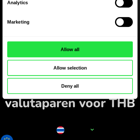
Analytics
Download de
ZEN.COM-app gratis
Marketing
Download de app
en meld je in enkele minuten
Allow all
aan.
Allow selection
Wisselen in de app
Volg populaire
Deny all
valutaparen voor THB
Naam van de valuta
THB