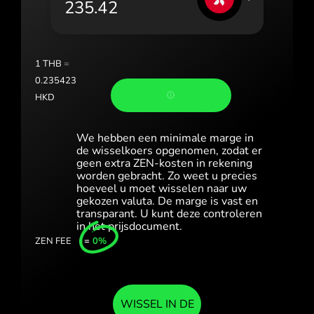
România (Română)
Slovensko (Slovenčina)
1
THB
=
Sverige (Svenska)
0.235423
HKD
Україна (Українська)
Türkiye (Türkçe)
We hebben een minimale marge in
de wisselkoers opgenomen, zodat er
geen extra ZEN-kosten in rekening
Singapore (English)
worden gebracht. Zo weet u precies
hoeveel u moet wisselen naar uw
United Kingdom (English)
gekozen valuta. De marge is vast en
transparant. U kunt deze controleren
International (English)
in het prijsdocument.
ZEN FEE
=
0%
WISSEL IN DE