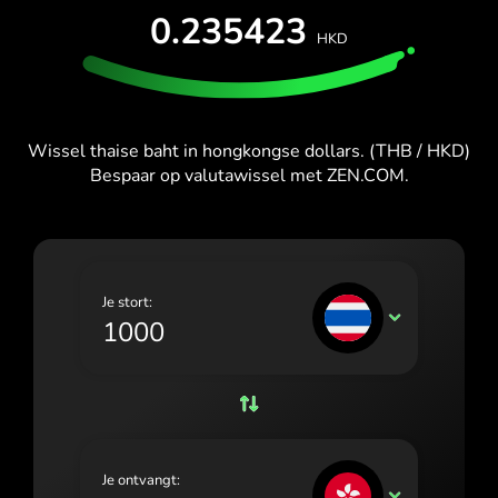
España (Español)
PROBEER GRATIS
0.235423
HKD
France (Français)
Kaarten en abonnementen
Ontwikkelaars
HELPCENTRUM
Ireland (English)
Italia (Italiano)
Wissel thaise baht in hongkongse dollars. (THB / HKD)
Bespaar op valutawissel met ZEN.COM.
Κύπρος (Ελληνικά)
Lietuva (Lietuvių)
Magyarország (Magyar)
Je stort:
Malta (English)
THB
Nederland (Nederlands)
Norge (Norsk bokmål)
Polska (Polski)
Je ontvangt:
Portugal (Português)
HKD