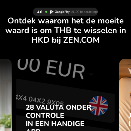
Ontdek waarom het de moeite
waard is om THB te wisselen in
HKD bij ZEN.COM
N
28 VALUTA ONDER
L
CONTROLE
.
IN EEN HANDIGE
APP.
28 VALUTA ONDER
je
t
CONTROLE
Koop THB, verkoop HKD en
l
IN EEN HANDIGE
omgekeerd met één klik in de
7
ZEN.COM-app.