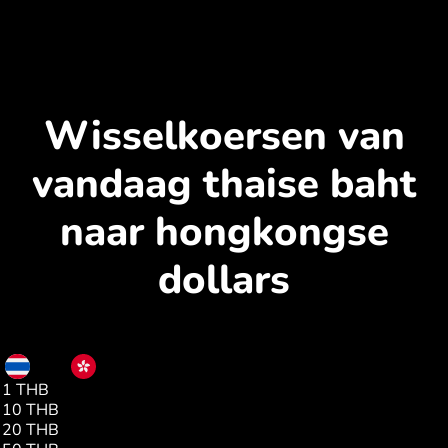
Wisselkoersen van
vandaag thaise baht
naar hongkongse
dollars
THB
HKD
1 THB
0.23
10 THB
2.35
20 THB
4.70