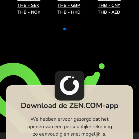
THB
-
SEK
THB
-
GBP
THB
-
CNY
THB
-
NOK
THB
-
HKD
THB
-
AED
Download de ZEN.COM-app
We hebben ervoor gezorgd dat het
openen van een persoonlijke rekening
zo eenvoudig en snel mogelijk is.