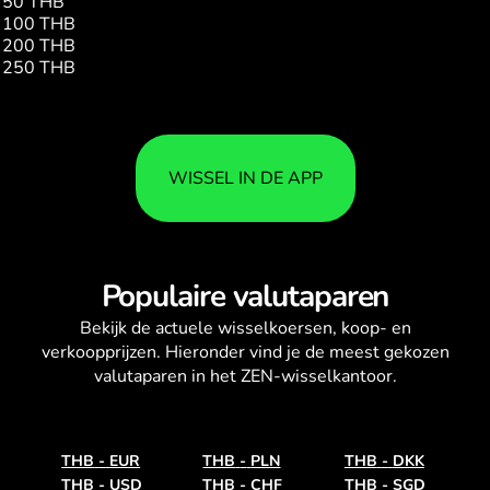
50 THB
11.77
100 THB
23.54
200 THB
47.08
250 THB
58.85
WISSEL IN DE APP
Populaire valutaparen
Bekijk de actuele
wisselkoersen
, koop- en
verkoopprijzen. Hieronder vind je de meest gekozen
valutaparen in het ZEN-wisselkantoor.
THB
-
EUR
THB
-
PLN
THB
-
DKK
THB
-
USD
THB
-
CHF
THB
-
SGD