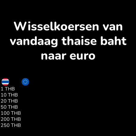
Wisselkoersen van
vandaag thaise baht
naar euro
THB
EUR
1 THB
0.02
10 THB
0.25
20 THB
0.51
50 THB
1.29
100 THB
2.59
200 THB
5.19
250 THB
6.49