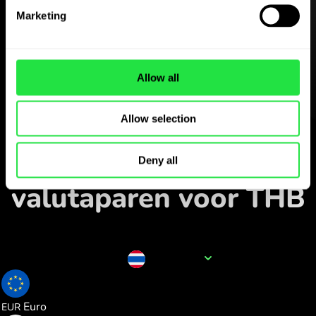
ZEN.COM-app gratis
Marketing
Download de app
en meld je in enkele minuten
Allow all
aan.
Allow selection
Wisselen in de app
Volg populaire
Deny all
valutaparen voor THB
Naam van de valuta
THB
0.025965
Euro
EUR