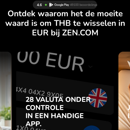
Ontdek waarom het de moeite
waard is om THB te wisselen in
EUR bij ZEN.COM
N
28 VALUTA ONDER
L
CONTROLE
.
IN EEN HANDIGE
APP.
28 VALUTA ONDER
je
t
CONTROLE
Koop THB, verkoop EUR en
l
IN EEN HANDIGE
omgekeerd met één klik in de
7
ZEN.COM-app.
APP.
,