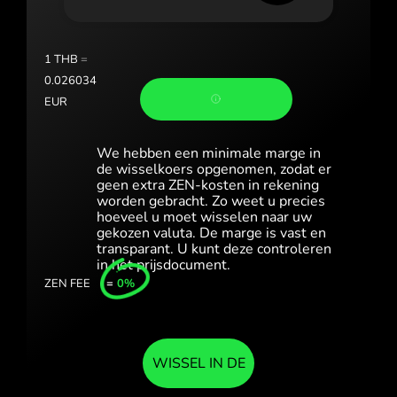
România (Română)
1
THB
=
Slovensko (Slovenčina)
0.026034
Sverige (Svenska)
EUR
Україна (Українська)
We hebben een minimale marge in
de wisselkoers opgenomen, zodat er
Türkiye (Türkçe)
geen extra ZEN-kosten in rekening
worden gebracht. Zo weet u precies
Singapore (English)
hoeveel u moet wisselen naar uw
gekozen valuta. De marge is vast en
United Kingdom (English)
transparant. U kunt deze controleren
in het prijsdocument.
International (English)
ZEN FEE
=
0%
WISSEL IN DE