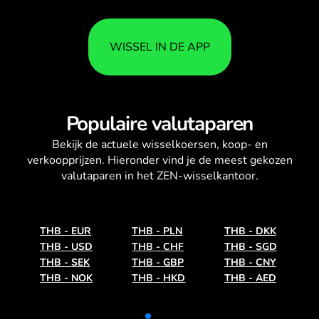
WISSEL IN DE APP
Populaire valutaparen
Bekijk de actuele
wisselkoersen
, koop- en
verkoopprijzen. Hieronder vind je de meest gekozen
valutaparen in het ZEN-wisselkantoor.
THB
-
EUR
THB
-
PLN
THB
-
DKK
THB
-
USD
THB
-
CHF
THB
-
SGD
THB
-
SEK
THB
-
GBP
THB
-
CNY
THB
-
NOK
THB
-
HKD
THB
-
AED