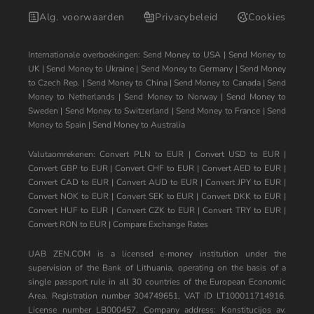
Alg. voorwaarden
Privacybeleid
Cookies
Internationale overboekingen:
Send Money to USA
|
Send Money to
UK
|
Send Money to Ukraine
|
Send Money to Germany
|
Send Money
to Czech Rep.
|
Send Money to China
|
Send Money to Canada
|
Send
Money to Netherlands
|
Send Money to Norway
|
Send Money to
Sweden
|
Send Money to Switzerland
|
Send Money to France
|
Send
Money to Spain
|
Send Money to Australia
Valutaomrekenen:
Convert PLN to EUR
|
Convert USD to EUR
|
Convert GBP to EUR
|
Convert CHF to EUR
|
Convert AED to EUR
|
Convert CAD to EUR
|
Convert AUD to EUR
|
Convert JPY to EUR
|
Convert NOK to EUR
|
Convert SEK to EUR
|
Convert DKK to EUR
|
Convert HUF to EUR
|
Convert CZK to EUR
|
Convert TRY to EUR
|
Convert RON to EUR
|
Compare Exchange Rates
UAB ZEN.COM is a licensed e-money institution under the
supervision of the Bank of Lithuania, operating on the basis of a
single passport rule in all 30 countries of the European Economic
Area. Registration number 304749651, VAT ID LT100011714916.
License number LB000457. Company address: Konstitucijos av.