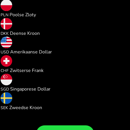
0.111581
Poolse Zloty
PLN
0.194101
Deense Kroon
DKK
0.030012
Amerikaanse Dollar
USD
0.024244
Zwitserse Frank
CHF
0.038352
Singaporese Dollar
SGD
0.284279
Zweedse Kroon
SEK