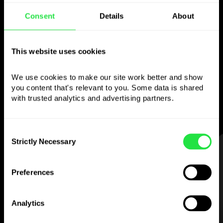
Gebruik de gekozen
Consent
Details
About
valuta
zoals je wilt
This website uses cookies
We use cookies to make our site work better and show 
Stuur geld naar het buitenland,
you content that's relevant to you. Some data is shared 
neem op bij geldautomaten zonder
with trusted analytics and advertising partners. 
commissie, betaal met de multi-
valutakaart
— eenvoudig en zonder stress.
Consent
Strictly Necessary
Selection
STAP 1
Preferences
Analytics
Download de