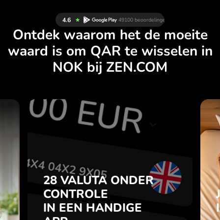
Ontdek waarom het de moeite
waard is om QAR te wisselen in
NOK bij ZEN.COM
N
28 VALUTA ONDER
L
CONTROLE
.
IN EEN HANDIGE
APP.
28 VALUTA ONDER
je
t
CONTROLE
Koop QAR, verkoop NOK en
l
IN EEN HANDIGE
omgekeerd met één klik in de
7
ZEN.COM-app.