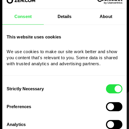
Consent
Details
About
Gebruik de gekozen
valuta
This website uses cookies
zoals je wilt
We use cookies to make our site work better and show 
you content that's relevant to you. Some data is shared 
Stuur geld naar het buitenland,
with trusted analytics and advertising partners. 
neem op bij geldautomaten zonder
commissie, betaal met de multi-
valutakaart
Consent
— eenvoudig en zonder stress.
Strictly Necessary
Selection
STAP 1
Preferences
Analytics