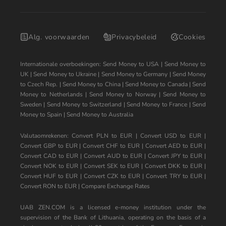
Alg. voorwaarden
Privacybeleid
Cookies
Internationale overboekingen:
Send Money to USA
|
Send Money to
UK
|
Send Money to Ukraine
|
Send Money to Germany
|
Send Money
to Czech Rep.
|
Send Money to China
|
Send Money to Canada
|
Send
Money to Netherlands
|
Send Money to Norway
|
Send Money to
Sweden
|
Send Money to Switzerland
|
Send Money to France
|
Send
Money to Spain
|
Send Money to Australia
Valutaomrekenen:
Convert PLN to EUR
|
Convert USD to EUR
|
Convert GBP to EUR
|
Convert CHF to EUR
|
Convert AED to EUR
|
Convert CAD to EUR
|
Convert AUD to EUR
|
Convert JPY to EUR
|
Convert NOK to EUR
|
Convert SEK to EUR
|
Convert DKK to EUR
|
Convert HUF to EUR
|
Convert CZK to EUR
|
Convert TRY to EUR
|
Convert RON to EUR
|
Compare Exchange Rates
UAB ZEN.COM is a licensed e-money institution under the
supervision of the Bank of Lithuania, operating on the basis of a