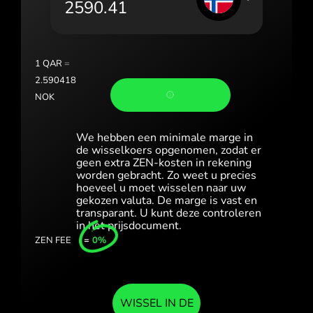
România (Română)
Slovensko (Slovenčina)
1
QAR
=
Sverige (Svenska)
2.590418
NOK
Україна (Українська)
Türkiye (Türkçe)
We hebben een minimale marge in
de wisselkoers opgenomen, zodat er
geen extra ZEN-kosten in rekening
Singapore (English)
worden gebracht. Zo weet u precies
hoeveel u moet wisselen naar uw
United Kingdom (English)
gekozen valuta. De marge is vast en
transparant. U kunt deze controleren
International (English)
in het prijsdocument.
ZEN FEE
=
0%
WISSEL IN DE