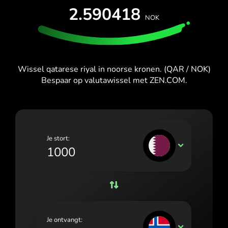
España (Español)
PROBEER GRATIS
2.590418
NOK
France (Français)
Kaarten en abonnementen
Ontwikkelaars
HELPCENTRUM
Ireland (English)
Italia (Italiano)
Wissel qatarese riyal in noorse kronen. (QAR / NOK)
Bespaar op valutawissel met ZEN.COM.
Κύπρος (Ελληνικά)
Lietuva (Lietuvių)
Magyarország (Magyar)
Je stort:
Malta (English)
QAR
Nederland (Nederlands)
Norge (Norsk bokmål)
Polska (Polski)
Je ontvangt:
Portugal (Português)
NOK