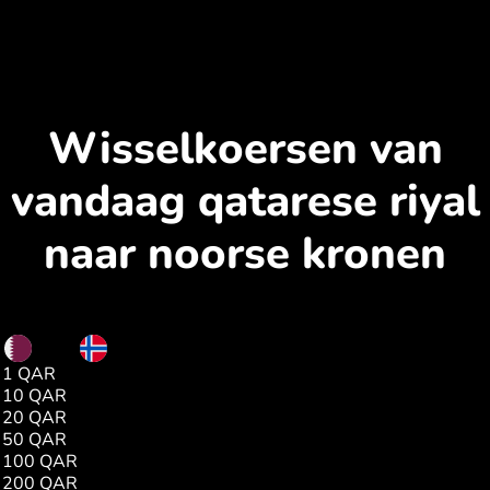
Wisselkoersen van
vandaag qatarese riyal
naar noorse kronen
QAR
NOK
1 QAR
2.59
10 QAR
25.90
20 QAR
51.80
50 QAR
129.52
100 QAR
259.04
200 QAR
518.08