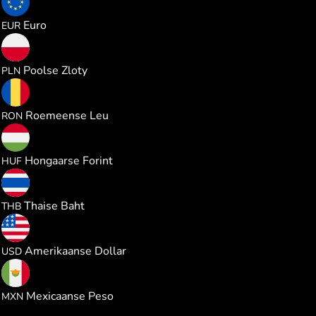
0.235572
Euro
EUR
1.011721
Poolse Zloty
PLN
1.235330
Roemeense Leu
RON
85.60283
Hongaarse Forint
HUF
8.985093
Thaise Baht
THB
0.272321
Amerikaanse Dollar
USD
4.666588
Mexicaanse Peso
MXN