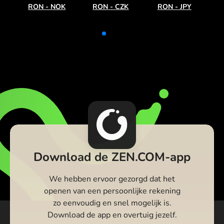
RON
-
NOK
RON
-
CZK
RON
-
JPY
Download de ZEN.COM-app
We hebben ervoor gezorgd dat het
openen van een persoonlijke rekening
zo eenvoudig en snel mogelijk is.
Download de app en overtuig jezelf.