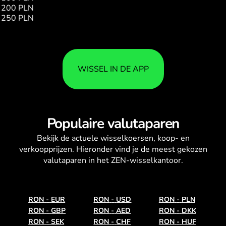
200 PLN
243.50
250 PLN
304.38
WISSEL IN DE APP
Populaire valutaparen
Bekijk de actuele
wisselkoersen
, koop- en
verkoopprijzen. Hieronder vind je de meest gekozen
valutaparen in het ZEN-wisselkantoor.
RON
-
EUR
RON
-
USD
RON
-
PLN
RON
-
GBP
RON
-
AED
RON
-
DKK
RON
-
SEK
RON
-
CHF
RON
-
HUF