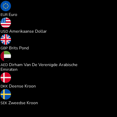
0.231528
Euro
EUR
0.267886
Amerikaanse Dollar
USD
0.199045
Brits Pond
GBP
0.985808
Dirham Van De Verenigde Arabische
AED
Emiraten
1.736860
Deense Kroon
DKK
2.544617
Zweedse Kroon
SEK