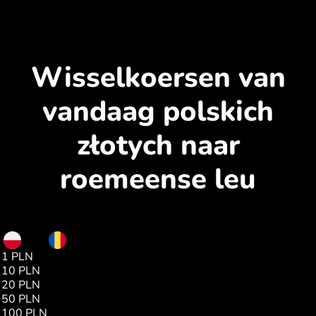
Wisselkoersen van
vandaag polskich
złotych naar
roemeense leu
PLN
RON
1 PLN
1.21
10 PLN
12.17
20 PLN
24.35
50 PLN
60.87
100 PLN
121.75