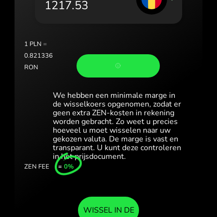
România (Română)
Slovensko (Slovenčina)
1
PLN
=
Sverige (Svenska)
0.821336
RON
Україна (Українська)
Türkiye (Türkçe)
We hebben een minimale marge in
de wisselkoers opgenomen, zodat er
geen extra ZEN-kosten in rekening
Singapore (English)
worden gebracht. Zo weet u precies
hoeveel u moet wisselen naar uw
United Kingdom (English)
gekozen valuta. De marge is vast en
transparant. U kunt deze controleren
International (English)
in het prijsdocument.
ZEN FEE
=
0%
WISSEL IN DE