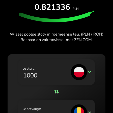
España (Español)
PROBEER GRATIS
0.821336
PLN
France (Français)
Kaarten en abonnementen
Ontwikkelaars
HELPCENTRUM
Ireland (English)
Italia (Italiano)
Wissel poolse zloty in roemeense leu. (PLN / RON)
Bespaar op valutawissel met ZEN.COM.
Κύπρος (Ελληνικά)
Lietuva (Lietuvių)
Magyarország (Magyar)
Je stort:
Malta (English)
PLN
Nederland (Nederlands)
Norge (Norsk bokmål)
Polska (Polski)
Je ontvangt:
Portugal (Português)
RON