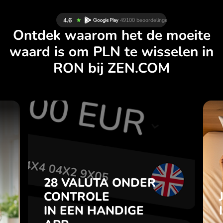
Ontdek waarom het de moeite
waard is om PLN te wisselen in
RON bij ZEN.COM
N
28 VALUTA ONDER
L
CONTROLE
.
IN EEN HANDIGE
APP.
28 VALUTA ONDER
je
t
CONTROLE
Koop PLN, verkoop RON en
l
IN EEN HANDIGE
omgekeerd met één klik in de
7
ZEN.COM-app.