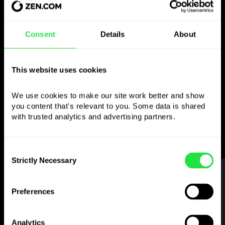
Gebruik de gekozen
Consent
Details
About
valuta
This website uses cookies
zoals je wilt
We use cookies to make our site work better and show 
Stuur geld naar het buitenland,
you content that's relevant to you. Some data is shared 
neem op bij geldautomaten zonder
with trusted analytics and advertising partners. 
commissie, betaal met de multi-
valutakaart
— eenvoudig en zonder stress.
Consent
Strictly Necessary
Selection
STAP 1
Preferences
Analytics