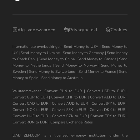
Alg. voorwaarden
Privacybeleid
Cookies
Internationale overboekingen:
Send Money to USA
|
Send Money to
UK
|
Send Money to Ukraine
|
Send Money to Germany
|
Send Money
to Czech Rep.
|
Send Money to China
|
Send Money to Canada
|
Send
Money to Netherlands
|
Send Money to Norway
|
Send Money to
Sweden
|
Send Money to Switzerland
|
Send Money to France
|
Send
Money to Spain
|
Send Money to Australia
Valutaomrekenen:
Convert PLN to EUR
|
Convert USD to EUR
|
Convert GBP to EUR
|
Convert CHF to EUR
|
Convert AED to EUR
|
Convert CAD to EUR
|
Convert AUD to EUR
|
Convert JPY to EUR
|
Convert NOK to EUR
|
Convert SEK to EUR
|
Convert DKK to EUR
|
Convert HUF to EUR
|
Convert CZK to EUR
|
Convert TRY to EUR
|
Convert RON to EUR
|
Compare Exchange Rates
UAB ZEN.COM is a licensed e-money institution under the