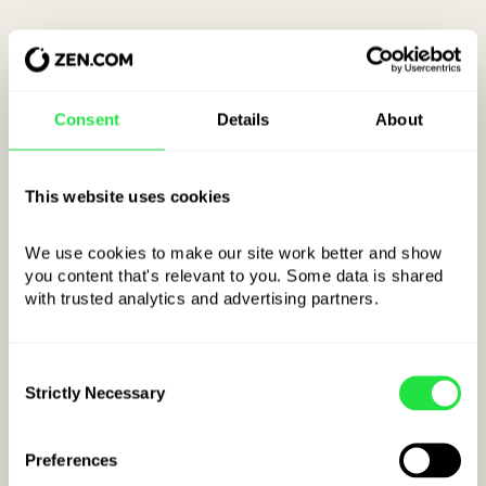
Consent
Details
About
This website uses cookies
We use cookies to make our site work better and show 
you content that's relevant to you. Some data is shared 
with trusted analytics and advertising partners. 
Voorbeeld IBAN
voor Andorre:
Consent
AD
kkBBBBCCCCCCCCCCCCCCCC
Strictly Necessary
Selection
LANDCODE
Preferences