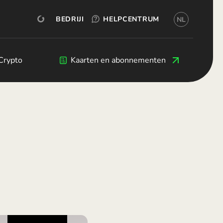
PROBEER GRATIS
OKX
REKENING OPENEN
BEDRIJF
HELPCENTRUM
NL
ederlands)
я (Български)
eština)
s
Crypto
Crypto
Blog
Kaarten en abonnementen
Ontwikkelaars
 (Dansk)
land (Deutsch)
(Ελληνικά)
(Español)
Français)
(English)
taliano)
(Ελληνικά)