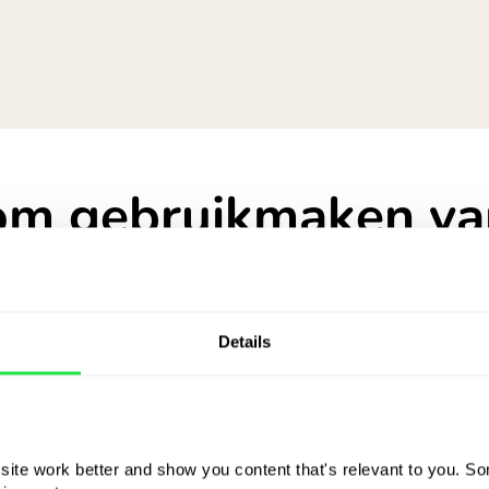
m gebruikmaken va
directe cashback
je online shopt bij
Details
ite work better and show you content that's relevant to you. Som