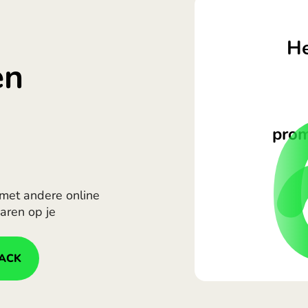
He
en
j
prom
 met andere online
aren op je
ACK