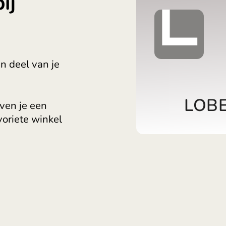
back op
Lietuva 
en bij
Magyaro
Malta (E
Nederla
Norge (
rijg een deel van je
Polska (
Portuga
România
 wij geven je een
Slovens
es je favoriete winkel
Sverige
Україна