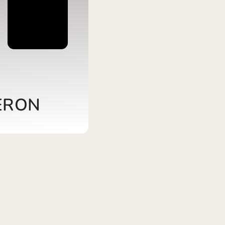
(Lietuvių)
rszág (Magyar)
nglish)
6%
nd (Nederlands)
Norsk bokmål)
Polski)
l (Português)
 (Română)
LOBERON
ko (Slovenčina)
 (Svenska)
 (Українська)