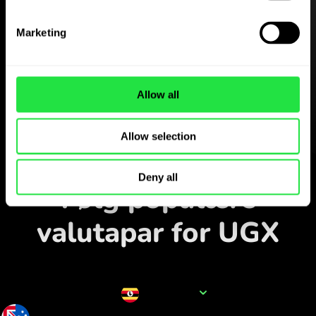
Hent
Marketing
ZEN.COM-appen gratis
Hent appen
Allow all
og opret dig på få minutter.
Allow selection
Veksl i appen
Deny all
Følg populære
valutapar for UGX
Valutanavn
UGX