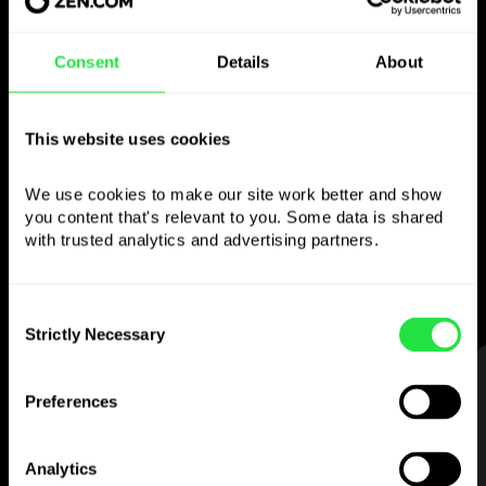
Consent
Details
About
Brug den valgte
valuta
This website uses cookies
som du vil
We use cookies to make our site work better and show 
you content that's relevant to you. Some data is shared 
Send penge til udlandet,
with trusted analytics and advertising partners. 
hæv i pengeautomater uden
kommission, betal med flervalutakortet
— enkelt og stressfrit.
Consent
Strictly Necessary
Selection
TRIN 1
Preferences
Analytics