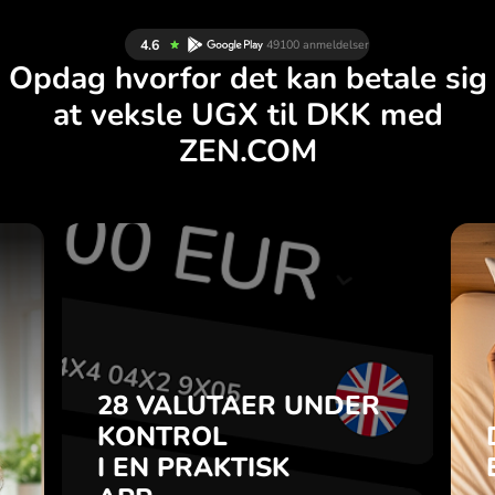
Opdag hvorfor det kan betale sig
at veksle UGX til DKK med
ZEN.COM
R
28 VALUTAER UNDER
G
KONTROL
.
I EN PRAKTISK
APP.
28 VALUTAER UNDER
u
-
KONTROL
Køb UGX, sælg DKK og
a
I EN PRAKTISK
omvendt med ét klik i
7
ZEN.COM-appen.