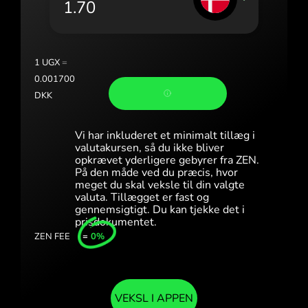
Portugal (Português)
România (Română)
Slovensko (Slovenčina)
1
UGX
=
0.001700
Sverige (Svenska)
DKK
Україна (Українська)
Vi har inkluderet et minimalt tillæg i
Türkiye (Türkçe)
valutakursen, så du ikke bliver
opkrævet yderligere gebyrer fra ZEN.
På den måde ved du præcis, hvor
Singapore (English)
meget du skal veksle til din valgte
valuta. Tillægget er fast og
United Kingdom (English)
gennemsigtigt. Du kan tjekke det i
prisdokumentet.
International (English)
ZEN FEE
=
0%
VEKSL I APPEN