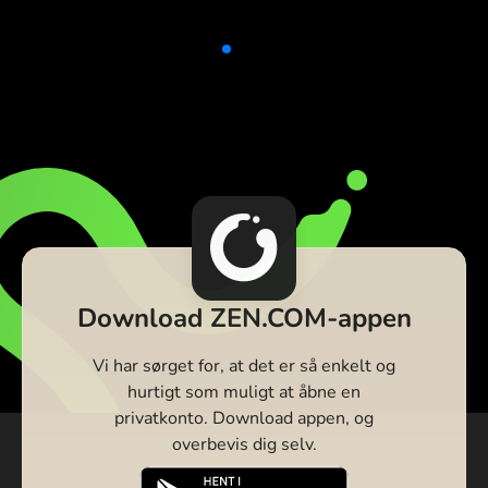
Download ZEN.COM-appen
Vi har sørget for, at det er så enkelt og
hurtigt som muligt at åbne en
privatkonto. Download appen, og
overbevis dig selv.