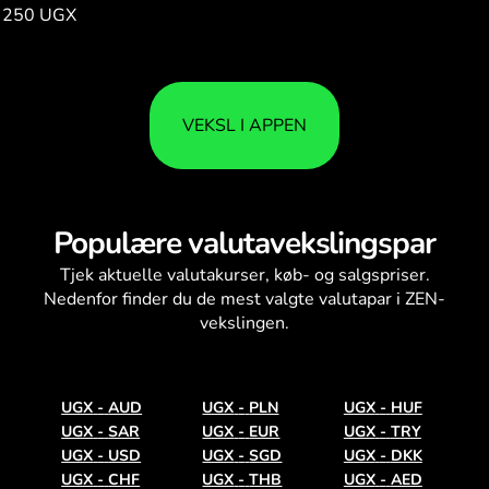
250 UGX
0.42
VEKSL I APPEN
Populære valutavekslingspar
Tjek aktuelle
valutakurser
, køb- og salgspriser.
Nedenfor finder du de mest valgte valutapar i ZEN-
vekslingen.
UGX
-
AUD
UGX
-
PLN
UGX
-
HUF
UGX
-
SAR
UGX
-
EUR
UGX
-
TRY
UGX
-
USD
UGX
-
SGD
UGX
-
DKK
UGX
-
CHF
UGX
-
THB
UGX
-
AED