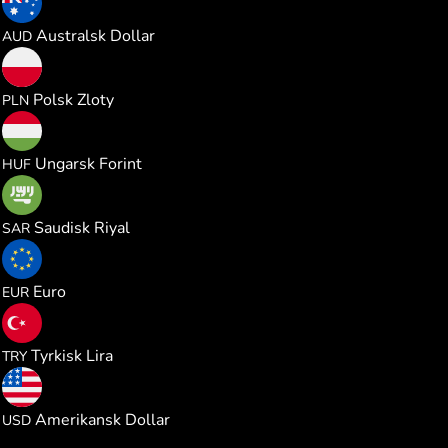
0.000374
Australsk Dollar
AUD
0.000983
Polsk Zloty
PLN
0.082441
Ungarsk Forint
HUF
0.001013
Saudisk Riyal
SAR
0.000229
Euro
EUR
0.012607
Tyrkisk Lira
TRY
0.000264
Amerikansk Dollar
USD