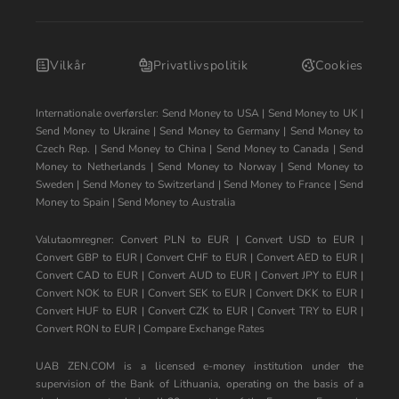
Vilkår
Privatlivspolitik
Cookies
Internationale overførsler:
Send Money to USA
|
Send Money to UK
|
Send Money to Ukraine
|
Send Money to Germany
|
Send Money to
Czech Rep.
|
Send Money to China
|
Send Money to Canada
|
Send
Money to Netherlands
|
Send Money to Norway
|
Send Money to
Sweden
|
Send Money to Switzerland
|
Send Money to France
|
Send
Money to Spain
|
Send Money to Australia
Valutaomregner:
Convert PLN to EUR
|
Convert USD to EUR
|
Convert GBP to EUR
|
Convert CHF to EUR
|
Convert AED to EUR
|
Convert CAD to EUR
|
Convert AUD to EUR
|
Convert JPY to EUR
|
Convert NOK to EUR
|
Convert SEK to EUR
|
Convert DKK to EUR
|
Convert HUF to EUR
|
Convert CZK to EUR
|
Convert TRY to EUR
|
Convert RON to EUR
|
Compare Exchange Rates
UAB ZEN.COM is a licensed e-money institution under the
supervision of the Bank of Lithuania, operating on the basis of a