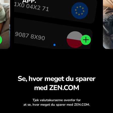
APP.
n
.
Se, hvor meget du sparer
med ZEN.COM
Tjek valutakurserne ovenfor for
at se, hvor meget du sparer med ZEN.COM.