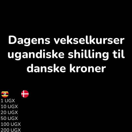
Dagens vekselkurser
ugandiske shilling til
danske kroner
UGX
DKK
1 UGX
0.00
10 UGX
0.01
20 UGX
0.03
50 UGX
0.08
100 UGX
0.17
200 UGX
0.34