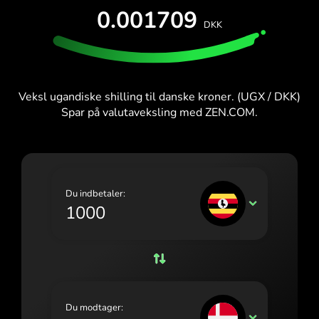
PRØV GRATIS
0.001709
España (Español)
DKK
Kort og abonnementer
Udviklere
France (Français)
HJÆLPECENTER
Ireland (English)
Veksl ugandiske shilling til danske kroner. (UGX / DKK)
Italia (Italiano)
Spar på valutaveksling med ZEN.COM.
Κύπρος (Ελληνικά)
Lietuva (Lietuvių)
Magyarország (Magyar)
Du indbetaler:
UGX
Malta (English)
Nederland (Nederlands)
Norge (Norsk bokmål)
Polska (Polski)
Du modtager:
DKK